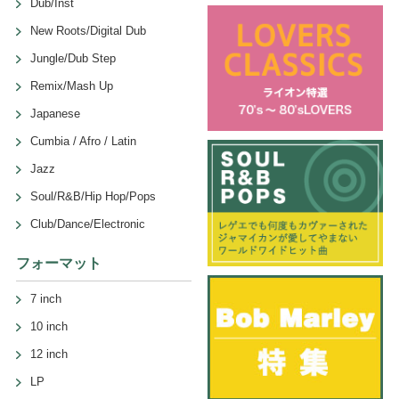
Dub/Inst
New Roots/Digital Dub
Jungle/Dub Step
Remix/Mash Up
Japanese
Cumbia / Afro / Latin
Jazz
Soul/R&B/Hip Hop/Pops
Club/Dance/Electronic
フォーマット
7 inch
10 inch
12 inch
LP