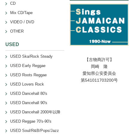
CD
Mix CD/Tape
VIDEO / DVD
OTHER
USED
USED Ska/Rock Steady
【古物商許可】
USED Early Reggae
岡崎 隆
愛知県公安委員会
USED Roots Reggae
第541011703200号
USED Lovers Rock
USED Dancehall 80's
USED Dancehall 90's
USED Dancehall 2000年以降
USED Reggae 70's-90's
USED Soul/R&B/Pops/Jazz