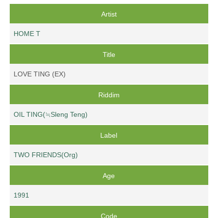
Artist
HOME T
Title
LOVE TING (EX)
Riddim
OIL TING(≒Sleng Teng)
Label
TWO FRIENDS(Org)
Age
1991
Code