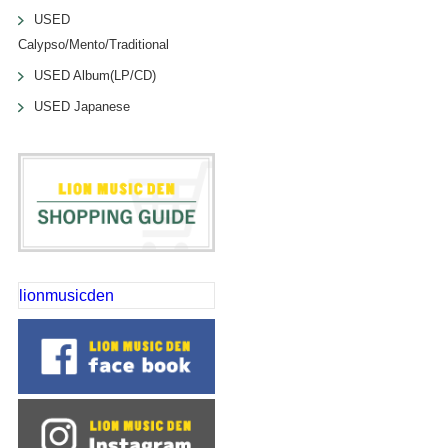
USED
Calypso/Mento/Traditional
USED Album(LP/CD)
USED Japanese
lionmusicden