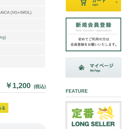
MAICA (VG+/WOL)
rg)
￥1,200
(税込)
FEATURE