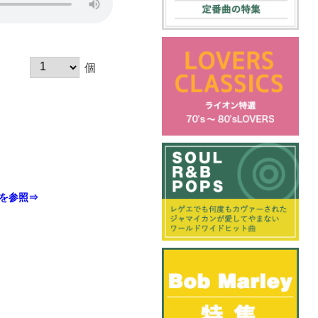
個
を参照⇒