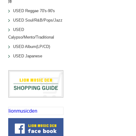
降
USED Reggae 70's-90's
USED Soul/R&B/Pops/Jazz
USED
Calypso/Mento/Traditional
USED Album(LP/CD)
USED Japanese
lionmusicden