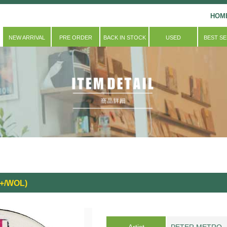
HOM
NEW ARRIVAL
PRE ORDER
BACK IN STOCK
USED
BEST S
G+/WOL)
Artist
PETER METRO