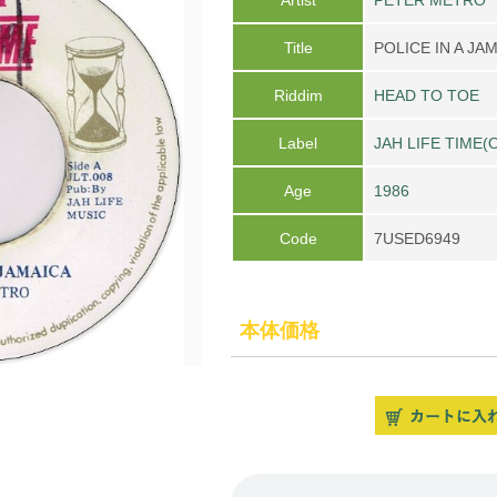
Title
POLICE IN A JA
Riddim
HEAD TO TOE
Label
JAH LIFE TIME(O
Age
1986
Code
7USED6949
本体価格