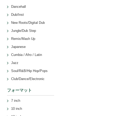
Dancehall
Dub/Inst
New Roots/Digital Dub
Jungle/Dub Step
Remix/Mash Up
Japanese
Cumbia / Afro / Latin
Jazz
Soul/R&B/Hip Hop/Pops
Club/Dance/Electronic
フォーマット
7 inch
10 inch