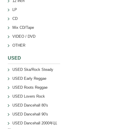
12 inch
LP
CD
Mix CD/Tape
VIDEO / DVD
OTHER
USED
USED Ska/Rock Steady
USED Early Reggae
USED Roots Reggae
USED Lovers Rock
USED Dancehall 80's
USED Dancehall 90's
USED Dancehall 2000年以