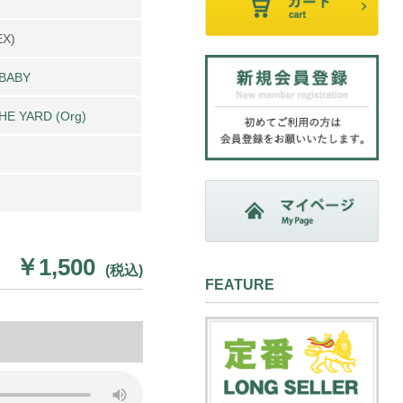
EX)
 BABY
E YARD (Org)
￥1,500
(税込)
FEATURE