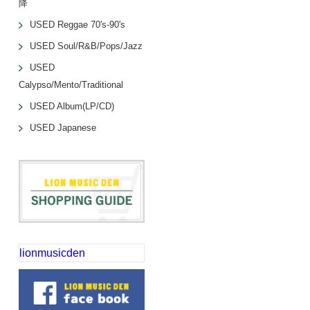
降
USED Reggae 70's-90's
USED Soul/R&B/Pops/Jazz
USED
Calypso/Mento/Traditional
USED Album(LP/CD)
USED Japanese
lionmusicden