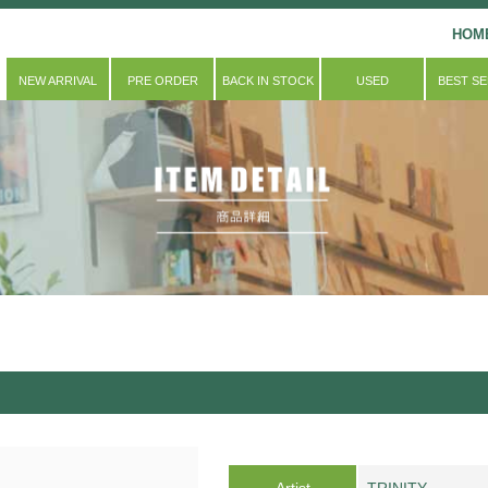
HOM
NEW ARRIVAL
PRE ORDER
BACK IN STOCK
USED
BEST S
Artist
TRINITY