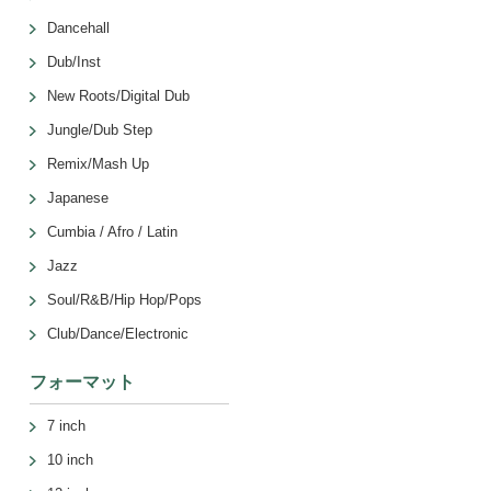
Dancehall
Dub/Inst
New Roots/Digital Dub
Jungle/Dub Step
Remix/Mash Up
Japanese
Cumbia / Afro / Latin
Jazz
Soul/R&B/Hip Hop/Pops
Club/Dance/Electronic
フォーマット
7 inch
10 inch