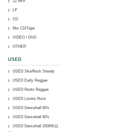
12 inch
LP
CD
Mix CD/Tape
VIDEO / DVD
OTHER
USED
USED Ska/Rock Steady
USED Early Reggae
USED Roots Reggae
USED Lovers Rock
USED Dancehall 80's
USED Dancehall 90's
USED Dancehall 2000年以