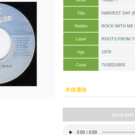
Title
HARVEST DAY (
Riddim
ROCK WITH ME
Label
ROOTS FROM TH
Age
1978
Code
7USED1855
本体価格
SOLD OUT