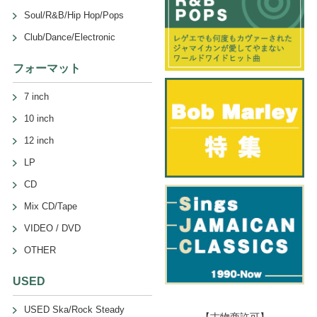
Soul/R&B/Hip Hop/Pops
Club/Dance/Electronic
フォーマット
7 inch
10 inch
12 inch
LP
CD
Mix CD/Tape
VIDEO / DVD
OTHER
USED
USED Ska/Rock Steady