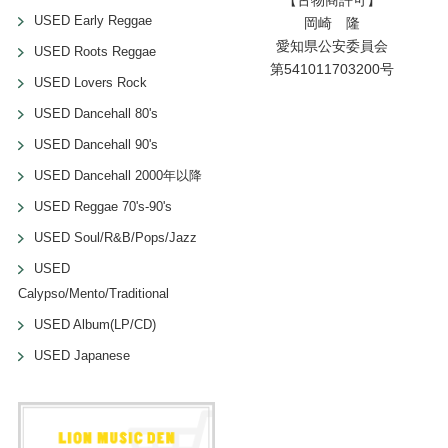
【古物商許可】
USED Early Reggae
岡崎 隆
愛知県公安委員会
USED Roots Reggae
第541011703200号
USED Lovers Rock
USED Dancehall 80's
USED Dancehall 90's
USED Dancehall 2000年以降
USED Reggae 70's-90's
USED Soul/R&B/Pops/Jazz
USED
Calypso/Mento/Traditional
USED Album(LP/CD)
USED Japanese