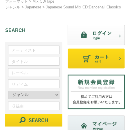
>
フォーマット
Mix CD/Tape
>
>
ジャンル
Japanese
Japanese Sound Mix CD:Dancehall Classics
SEARCH