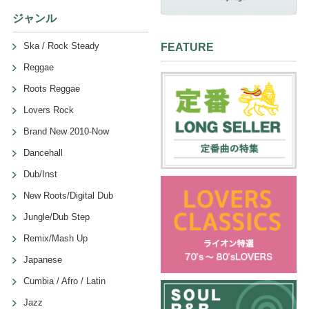
ジャンル
Ska / Rock Steady
FEATURE
Reggae
Roots Reggae
Lovers Rock
Brand New 2010-Now
Dancehall
Dub/Inst
New Roots/Digital Dub
Jungle/Dub Step
Remix/Mash Up
Japanese
Cumbia / Afro / Latin
Jazz