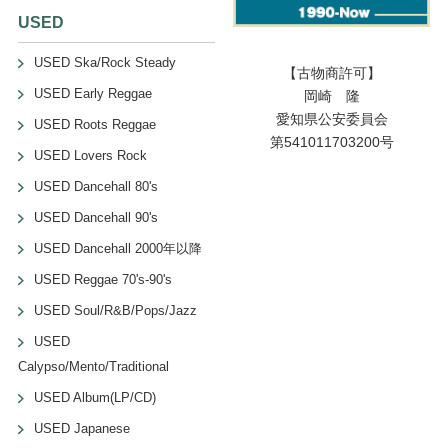
USED
USED Ska/Rock Steady
【古物商許可】
USED Early Reggae
岡崎 隆
愛知県公安委員会
USED Roots Reggae
第541011703200号
USED Lovers Rock
USED Dancehall 80's
USED Dancehall 90's
USED Dancehall 2000年以降
USED Reggae 70's-90's
USED Soul/R&B/Pops/Jazz
USED
Calypso/Mento/Traditional
USED Album(LP/CD)
USED Japanese