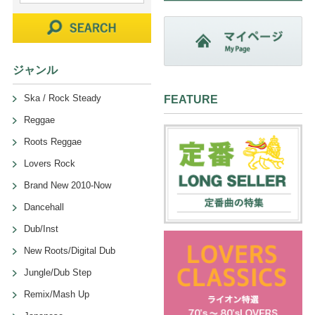
ジャンル
Ska / Rock Steady
FEATURE
Reggae
Roots Reggae
Lovers Rock
Brand New 2010-Now
Dancehall
Dub/Inst
New Roots/Digital Dub
Jungle/Dub Step
Remix/Mash Up