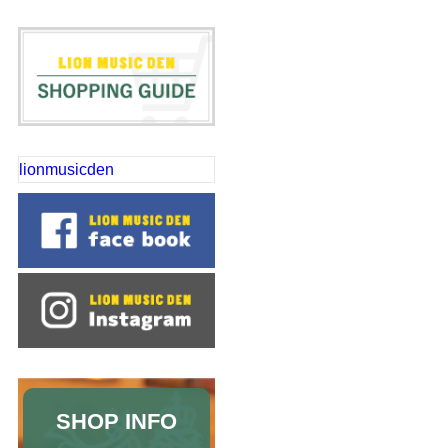
lionmusicden
SHOP INFO