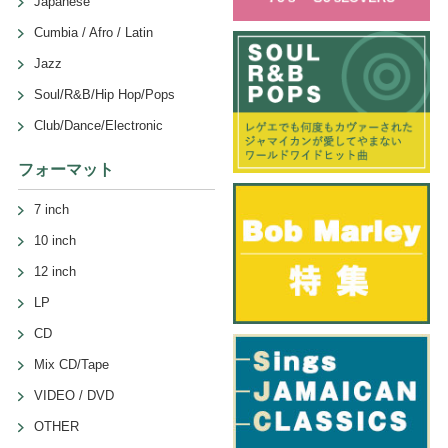
Japanese
Cumbia / Afro / Latin
Jazz
Soul/R&B/Hip Hop/Pops
Club/Dance/Electronic
フォーマット
7 inch
10 inch
12 inch
LP
CD
Mix CD/Tape
VIDEO / DVD
OTHER