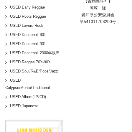
【古物商許可】
USED Early Reggae
岡崎 隆
愛知県公安委員会
USED Roots Reggae
第541011703200号
USED Lovers Rock
USED Dancehall 80's
USED Dancehall 90's
USED Dancehall 2000年以降
USED Reggae 70's-90's
USED Soul/R&B/Pops/Jazz
USED
Calypso/Mento/Traditional
USED Album(LP/CD)
USED Japanese