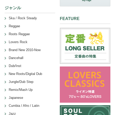
ジャンル
Ska / Rock Steady
FEATURE
Reggae
Roots Reggae
Lovers Rock
Brand New 2010-Now
Dancehall
Dub/Inst
New Roots/Digital Dub
Jungle/Dub Step
Remix/Mash Up
Japanese
Cumbia / Afro / Latin
Jazz