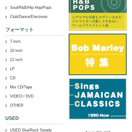
Soul/R&B/Hip Hop/Pops
Club/Dance/Electronic
フォーマット
7 inch
10 inch
12 inch
LP
CD
Mix CD/Tape
VIDEO / DVD
OTHER
USED
USED Ska/Rock Steady