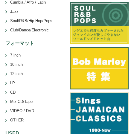
Cumbia / Afro / Latin
Jazz
Soul/R&B/Hip Hop/Pops
Club/Dance/Electronic
フォーマット
7 inch
10 inch
12 inch
LP
CD
Mix CD/Tape
VIDEO / DVD
OTHER
USED