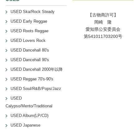
USED Ska/Rock Steady
【古物商許可】
USED Early Reggae
岡崎 隆
愛知県公安委員会
USED Roots Reggae
第541011703200号
USED Lovers Rock
USED Dancehall 80's
USED Dancehall 90's
USED Dancehall 2000年以降
USED Reggae 70's-90's
USED Soul/R&B/Pops/Jazz
USED
Calypso/Mento/Traditional
USED Album(LP/CD)
USED Japanese