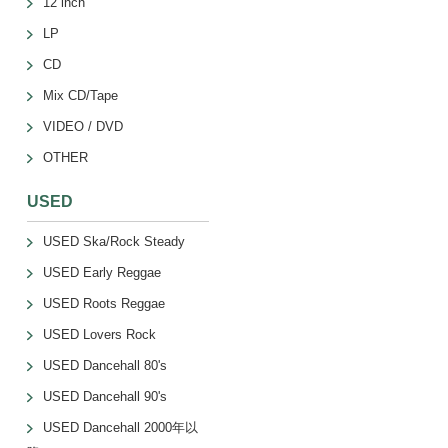
12 inch
LP
CD
Mix CD/Tape
VIDEO / DVD
OTHER
USED
USED Ska/Rock Steady
USED Early Reggae
USED Roots Reggae
USED Lovers Rock
USED Dancehall 80's
USED Dancehall 90's
USED Dancehall 2000年以