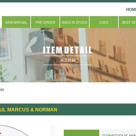
HOM
NEW ARRIVAL
PRE ORDER
BACK IN STOCK
USED
BEST S
AN
PAUL MARCUS & NORMAN
CONSCIOUS MI