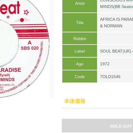
Artist
MINDS(BB Seaton
AFRICA IS PARA
Title
& NORMAN
Riddim
Label
SOUL BEAT(UK)
Age
1972
Code
7OLD1546
本体価格
SOLD OUT