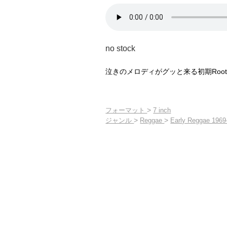
no stock
泣きのメロディがグッと来る初期Root
>
フォーマット
7 inch
>
>
ジャンル
Reggae
Early Reggae 1969