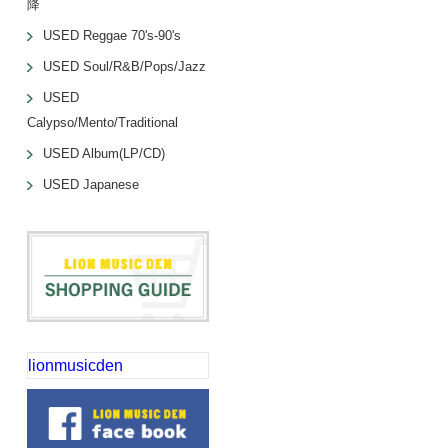
降
USED Reggae 70's-90's
USED Soul/R&B/Pops/Jazz
USED
Calypso/Mento/Traditional
USED Album(LP/CD)
USED Japanese
lionmusicden