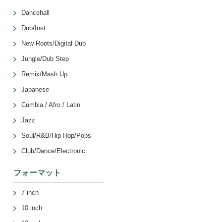
Dancehall
Dub/Inst
New Roots/Digital Dub
Jungle/Dub Step
Remix/Mash Up
Japanese
Cumbia / Afro / Latin
Jazz
Soul/R&B/Hip Hop/Pops
Club/Dance/Electronic
フォーマット
7 inch
10 inch