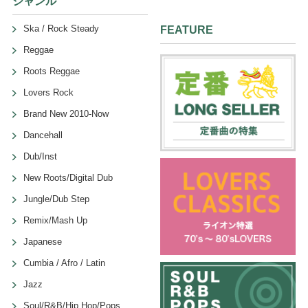
ジャンル
Ska / Rock Steady
FEATURE
Reggae
Roots Reggae
Lovers Rock
Brand New 2010-Now
Dancehall
Dub/Inst
New Roots/Digital Dub
Jungle/Dub Step
Remix/Mash Up
Japanese
Cumbia / Afro / Latin
Jazz
Soul/R&B/Hip Hop/Pops