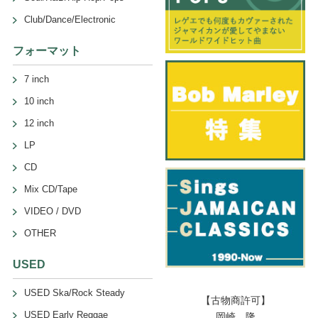
Club/Dance/Electronic
フォーマット
7 inch
10 inch
12 inch
LP
CD
Mix CD/Tape
VIDEO / DVD
OTHER
USED
USED Ska/Rock Steady
【古物商許可】
USED Early Reggae
岡崎 隆