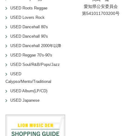
愛知県公安委員会
USED Roots Reggae
第541011703200号
USED Lovers Rock
USED Dancehall 80's
USED Dancehall 90's
USED Dancehall 2000年以降
USED Reggae 70's-90's
USED Soul/R&B/Pops/Jazz
USED
Calypso/Mento/Traditional
USED Album(LP/CD)
USED Japanese