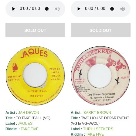
SOLD OUT
SOLD OUT
Artist :
JAH DEVON
Artist :
BARRY BROWN
Title :
TO TAKE IT ALL (VG)
Title :
TWO HOUSE DEPARTMENT
Label :
JAQUES
(VG to VG+/WOL)
Riddim :
TAKE FIVE
Label :
THRILLSEEKERS
Riddim :
TAKE FIVE