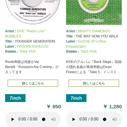
Artist :
ERIC ”Rebel Lion”
Artist :
MIGHTY DIAMONDS
BUBBLES
Title :
THE WAY HOW YOU WALK
Title :
YOUNGER GENERATION
Label :
GUSSIE 80’s
/
Buy
Label :
PROGRESSIVE(US)
Reggae(ger)
Riddim :
TAKE FIVE
Riddim :
TAKE FIVE
Roots!B面は何故かVal
83年のアルバム『Back Stage』収録
Benett「Russians Are Coming」が
の隠れ名曲が再発!B面はDean
入ってます
Fraserによる「Take 5」インスト ...
詳しくはこちら
詳しくはこちら
￥
950
￥
1,280