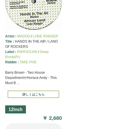
Artist :
MADOO
/
LONE RANGER
Title :
HANDS IN THE AIR / LAND
OF ROCKERS
Label :
PAPA KOJAK
/
Deep
Roots(Fr)
Riddim :
TAKE FIVE
Barry Brown - Two House
DepartmentやHorace Andy - This
Must B ...
詳しくはこちら
￥
2,680