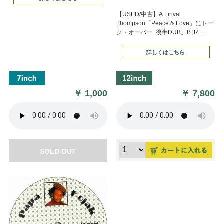
【USED/中古】A:Linval
Thompson「Peace & Love」にトー
ク・オーバー+後半DUB。B:[R ...
詳しくはこちら
￥
1,000
￥
7,800
SOLD OUT