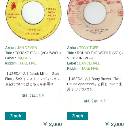
Artist :
JAH DEVON
Artist :
TONY TUFF
Title :
TO TAKE IT ALL (VG+/SWOL)
Title :
ROUND THE WORLD (VG+) /
Label :
JAQUES
VERSION (VG-9
Riddim :
TAKE FIVE
Label :
DANCEHALL
Riddim :
TAKE FIVE
【USED/中古】Jacob Miller「Stad
Firm」SAXインストコンディション
【USED/中古】Barry Brown「Two
表記についてはこちらを参照⇒ ...
House Apartment」と同じTake 5使
用!シリアス!コン ...
詳しくはこちら
詳しくはこちら
￥
2,000
￥
2,000