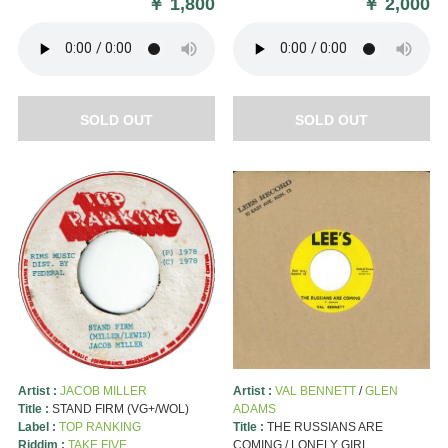
￥
1,800
￥
2,000
SOLD OUT
SOLD OUT
Artist :
JACOB MILLER
Artist :
VAL BENNETT
/
GLEN
Title :
STAND FIRM (VG+/WOL)
ADAMS
Label :
TOP RANKING
Title :
THE RUSSIANS ARE
Riddim :
TAKE FIVE
COMING / LONELY GIRL