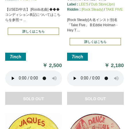
Label :
LEE'S
/
Dub Store(Jpn)
【USED/中古】 [Roots名曲] ◆◆◆
Riddim :
[Rock Steady]
/
TAKE FIVE
コンディション表記についてはこち
らを参照⇒ ...
[Rock Steady] A:名インスト!別名
「Take Five」 B:Eddie Holman -
Hey T ...
詳しくはこちら
詳しくはこちら
￥
2,500
￥
2,180
SOLD OUT
SOLD OUT