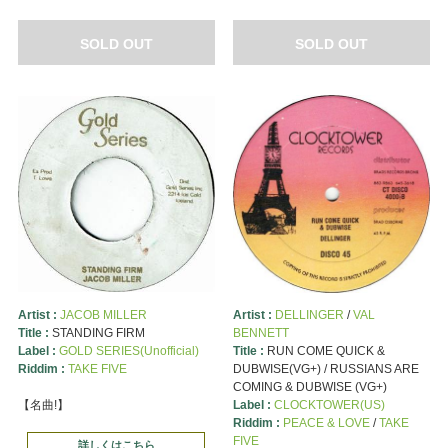
SOLD OUT
SOLD OUT
Artist :
JACOB MILLER
Artist :
DELLINGER
/
VAL
Title :
STANDING FIRM
BENNETT
Label :
GOLD SERIES(Unofficial)
Title :
RUN COME QUICK &
Riddim :
TAKE FIVE
DUBWISE(VG+) / RUSSIANS ARE
COMING & DUBWISE (VG+)
【名曲!】
Label :
CLOCKTOWER(US)
Riddim :
PEACE & LOVE
/
TAKE
FIVE
詳しくはこちら