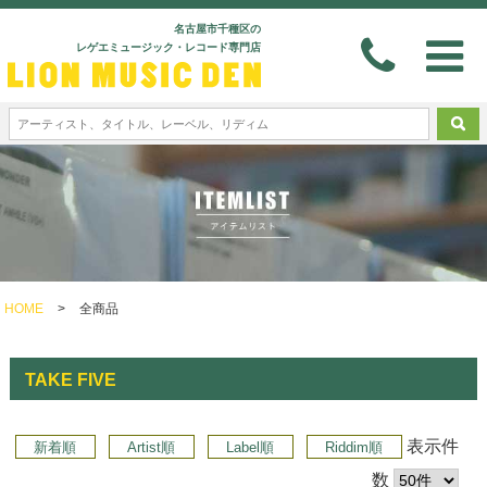
名古屋市千種区の
レゲエミュージック・レコード専門店
HOME
>
全商品
TAKE FIVE
表示件
新着順
Artist順
Label順
Riddim順
数