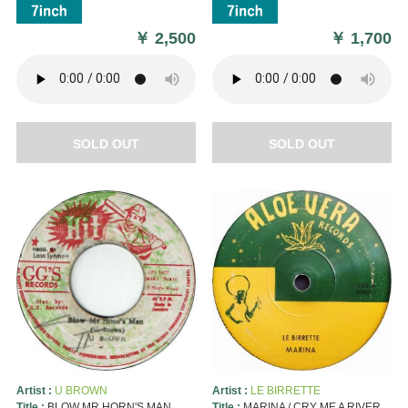
￥
2,500
￥
1,700
SOLD OUT
SOLD OUT
Artist :
U BROWN
Artist :
LE BIRRETTE
Title :
BLOW MR.HORN'S MAN
Title :
MARINA / CRY ME A RIVER