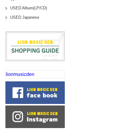
USED Album(LP/CD)
USED Japanese
lionmusicden