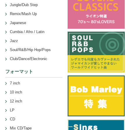
Jungle/Dub Step
Remix/Mash Up
Japanese
Cumbia / Afro / Latin
Jazz
Soul/R&B/Hip Hop/Pops
Club/Dance/Electronic
フォーマット
7 inch
10 inch
12 inch
LP
CD
Mix CD/Tape