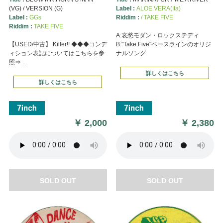
(VG) / VERSION (G)
Label :
ALOE VERA(Ita)
Label :
GGs
Riddim :
/ TAKE FIVE
Riddim :
TAKE FIVE
A:哀愁モダン・ロックステディ
【USED/中古】 Killer!! ◆◆◆コンデ
B:"Take Five"ベースラインのオリジ
ィション表記についてはこちらを参
ナルソング
照⇒ ...
詳しくはこちら
詳しくはこちら
￥
2,000
￥
2,380
SOLD OUT
SOLD OUT