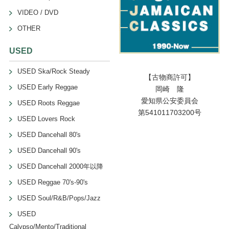
VIDEO / DVD
OTHER
USED
USED Ska/Rock Steady
【古物商許可】
USED Early Reggae
岡崎 隆
愛知県公安委員会
USED Roots Reggae
第541011703200号
USED Lovers Rock
USED Dancehall 80's
USED Dancehall 90's
USED Dancehall 2000年以降
USED Reggae 70's-90's
USED Soul/R&B/Pops/Jazz
USED
Calypso/Mento/Traditional