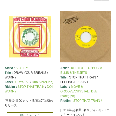
Artist :
SCOTTY
Artist :
KEITH & TEX
/
BOBBY
Title :
DRAW YOUR BREAKS /
ELLIS & THE JETS
WORRY
Title :
STOP THAT TRAIN /
Label :
CRYSTAL
/
Dub Store(Jpn)
FEELING PECKISH
Riddim :
STOP THAT TRAIN
/
DO I
Label :
MOVE &
WORRY
GROOVE/CRYSTAL
/
Dub
Store(Jpn)
[再発]名曲DJカット!B面は7”は初の
Riddim :
STOP THAT TRAIN /
リリース
[1967年/超名曲!-名リディム!]B:ファ
ンキー・インスト
詳しくはこちら