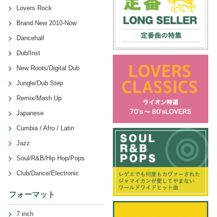
Lovers Rock
Brand New 2010-Now
Dancehall
Dub/Inst
New Roots/Digital Dub
Jungle/Dub Step
Remix/Mash Up
Japanese
Cumbia / Afro / Latin
Jazz
Soul/R&B/Hip Hop/Pops
Club/Dance/Electronic
フォーマット
7 inch