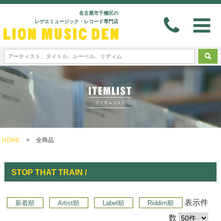
名古屋市千種区の
レゲエミュージック・レコード専門店
HOME
>
全商品
STOP THAT TRAIN /
表示件
新着順
Artist順
Label順
Riddim順
数