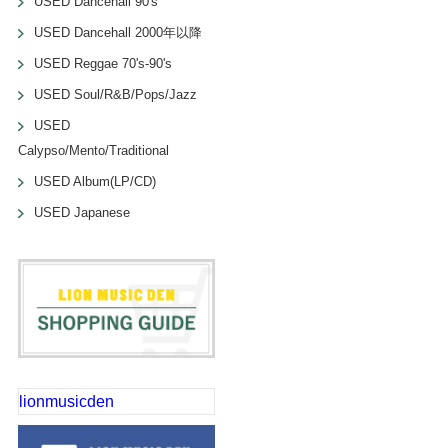
USED Dancehall 90's
USED Dancehall 2000年以降
USED Reggae 70's-90's
USED Soul/R&B/Pops/Jazz
USED
Calypso/Mento/Traditional
USED Album(LP/CD)
USED Japanese
lionmusicden