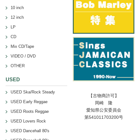
10 inch
12 inch
LP
CD
Mix CD/Tape
VIDEO / DVD
OTHER
USED
USED Ska/Rock Steady
【古物商許可】
USED Early Reggae
岡崎 隆
愛知県公安委員会
USED Roots Reggae
第541011703200号
USED Lovers Rock
USED Dancehall 80's