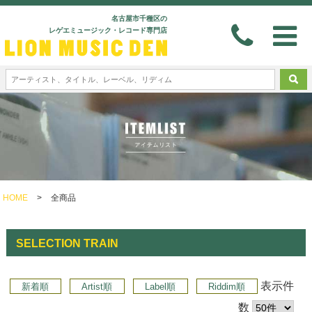
名古屋市千種区の
レゲエミュージック・レコード専門店
HOME
>
全商品
SELECTION TRAIN
表示件
新着順
Artist順
Label順
Riddim順
数