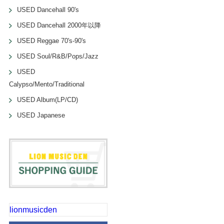
USED Dancehall 90's
USED Dancehall 2000年以降
USED Reggae 70's-90's
USED Soul/R&B/Pops/Jazz
USED
Calypso/Mento/Traditional
USED Album(LP/CD)
USED Japanese
lionmusicden