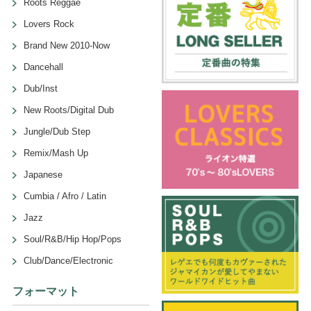
Roots Reggae
Lovers Rock
Brand New 2010-Now
Dancehall
Dub/Inst
New Roots/Digital Dub
Jungle/Dub Step
Remix/Mash Up
Japanese
Cumbia / Afro / Latin
Jazz
Soul/R&B/Hip Hop/Pops
Club/Dance/Electronic
フォーマット