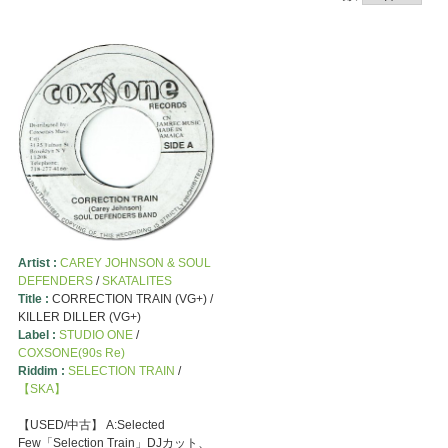
Artist :
CAREY JOHNSON & SOUL
DEFENDERS
/
SKATALITES
Title :
CORRECTION TRAIN (VG+) /
KILLER DILLER (VG+)
Label :
STUDIO ONE
/
COXSONE(90s Re)
Riddim :
SELECTION TRAIN
/
【SKA】
【USED/中古】 A:Selected
Few「Selection Train」DJカット、