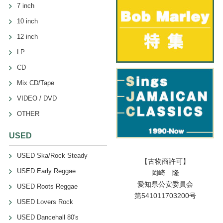
7 inch
10 inch
12 inch
LP
CD
Mix CD/Tape
VIDEO / DVD
OTHER
USED
USED Ska/Rock Steady
【古物商許可】
USED Early Reggae
岡崎 隆
愛知県公安委員会
USED Roots Reggae
第541011703200号
USED Lovers Rock
USED Dancehall 80's