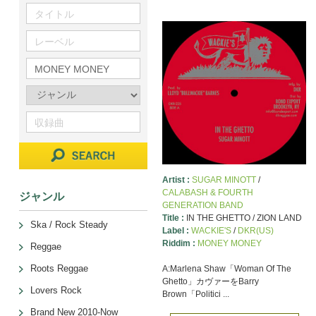
Artist :
SUGAR MINOTT
/
CALABASH & FOURTH
ジャンル
GENERATION BAND
Title :
IN THE GHETTO / ZION LAND
Ska / Rock Steady
Label :
WACKIE'S
/
DKR(US)
Riddim :
MONEY MONEY
Reggae
Roots Reggae
A:Marlena Shaw「Woman Of The
Ghetto」カヴァーをBarry
Lovers Rock
Brown「Politici ...
Brand New 2010-Now