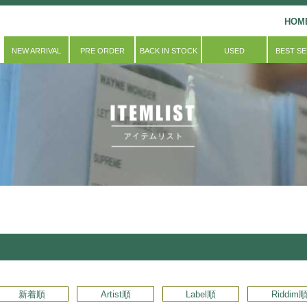
HOM
NEW ARRIVAL
PRE ORDER
BACK IN STOCK
USED
BEST S
新着順
Artist順
Label順
Riddim