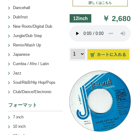
詳しくはこちら
Dancehall
￥
2,680
Dub/Inst
New Roots/Digital Dub
Jungle/Dub Step
Remix/Mash Up
Japanese
Cumbia / Afro / Latin
Jazz
Soul/R&B/Hip Hop/Pops
Club/Dance/Electronic
フォーマット
7 inch
10 inch