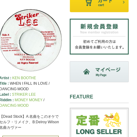
Artist :
KEN BOOTHE
Title :
WHEN I FALL IN LOVE /
DANCING MOOD
Label :
STRIKER LEE
FEATURE
Riddim :
MONEY MONEY
/
DANCING MOOD
【Dead Stock】A:名曲をこのオケで
セルフ・リメイク、B:Delroy Wilson
名曲カヴァー