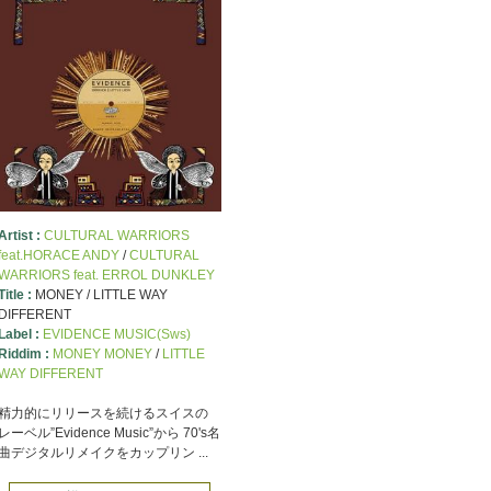
Artist :
CULTURAL WARRIORS
feat.HORACE ANDY
/
CULTURAL
WARRIORS feat. ERROL DUNKLEY
Title :
MONEY / LITTLE WAY
DIFFERENT
Label :
EVIDENCE MUSIC(Sws)
Riddim :
MONEY MONEY
/
LITTLE
WAY DIFFERENT
精力的にリリースを続けるスイスの
レーベル”Evidence Music”から 70's名
曲デジタルリメイクをカップリン ...