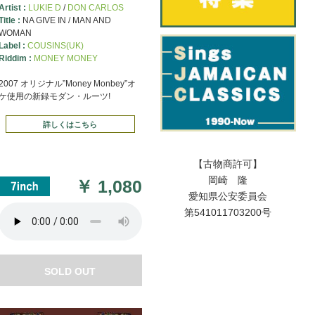
Artist :
LUKIE D
/
DON CARLOS
Title :
NA GIVE IN / MAN AND
WOMAN
Label :
COUSINS(UK)
Riddim :
MONEY MONEY
2007 オリジナル”Money Monbey”オ
ケ使用の新録モダン・ルーツ!
詳しくはこちら
【古物商許可】
岡崎 隆
￥
1,080
愛知県公安委員会
第541011703200号
SOLD OUT