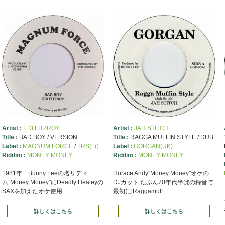
Artist :
EDI FITZROY
Artist :
JAH STITCH
Title :
BAD BOY / VERSION
Title :
RAGGA MUFFIN STYLE / DUB
Label :
MAGNUM FORCE
/
TRS(Fr)
Label :
GORGAN(UK)
Riddim :
MONEY MONEY
Riddim :
MONEY MONEY
1981年 Bunny Leeの名リディ
Horace Andy"Money Money"オケの
ム”Money Money"にDeadly Healeyの
DJカット たぶん70年代半ばの録音で
SAXを加えたオケ使用 ...
最初に[Raggamuff ...
詳しくはこちら
詳しくはこちら