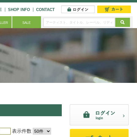
E
SHOP INFO
CONTACT
ELLER
SALE
表示件数
順