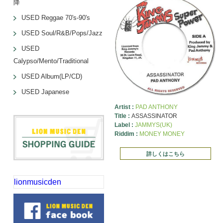
降
USED Reggae 70's-90's
USED Soul/R&B/Pops/Jazz
USED
Calypso/Mento/Traditional
USED Album(LP/CD)
USED Japanese
Artist :
PAD ANTHONY
Title :
ASSASSINATOR
Label :
JAMMYS(UK)
Riddim :
MONEY MONEY
詳しくはこちら
lionmusicden