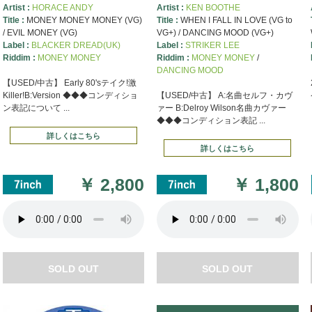
Artist :
HORACE ANDY
Artist :
KEN BOOTHE
Title :
MONEY MONEY MONEY (VG)
Title :
WHEN I FALL IN LOVE (VG to
/ EVIL MONEY (VG)
VG+) / DANCING MOOD (VG+)
Label :
BLACKER DREAD(UK)
Label :
STRIKER LEE
Riddim :
MONEY MONEY
Riddim :
MONEY MONEY
/
DANCING MOOD
【USED/中古】 Early 80'sテイク!激
Killer!B:Version ◆◆◆コンディショ
【USED/中古】 A:名曲セルフ・カヴ
ン表記について ...
ァー B:Delroy Wilson名曲カヴァー
◆◆◆コンディション表記 ...
詳しくはこちら
詳しくはこちら
￥
2,800
￥
1,800
SOLD OUT
SOLD OUT