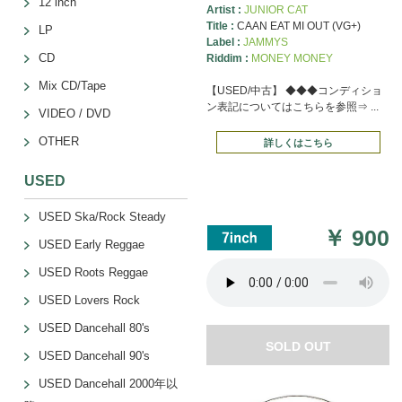
12 inch
Artist :
JUNIOR CAT
Title :
CAAN EAT MI OUT (VG+)
LP
Label :
JAMMYS
CD
Riddim :
MONEY MONEY
Mix CD/Tape
【USED/中古】 ◆◆◆コンディショ
ン表記についてはこちらを参照⇒ ...
VIDEO / DVD
OTHER
詳しくはこちら
USED
USED Ska/Rock Steady
￥
900
USED Early Reggae
USED Roots Reggae
USED Lovers Rock
USED Dancehall 80's
SOLD OUT
USED Dancehall 90's
USED Dancehall 2000年以