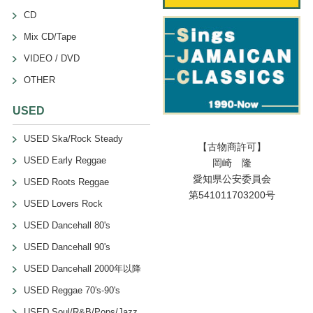
CD
Mix CD/Tape
VIDEO / DVD
OTHER
USED
USED Ska/Rock Steady
【古物商許可】
USED Early Reggae
岡崎 隆
愛知県公安委員会
USED Roots Reggae
第541011703200号
USED Lovers Rock
USED Dancehall 80's
USED Dancehall 90's
USED Dancehall 2000年以降
USED Reggae 70's-90's
USED Soul/R&B/Pops/Jazz