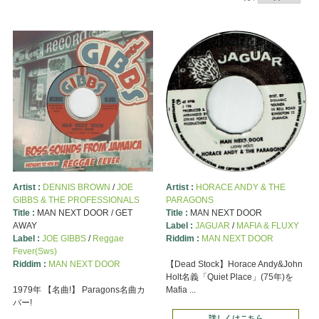
Artist :
DENNIS BROWN
/
JOE
Artist :
HORACE ANDY & THE
GIBBS & THE PROFESSIONALS
PARAGONS
Title :
MAN NEXT DOOR / GET
Title :
MAN NEXT DOOR
AWAY
Label :
JAGUAR
/
MAFIA & FLUXY
Label :
JOE GIBBS
/
Reggae
Riddim :
MAN NEXT DOOR
Fever(Sws)
Riddim :
MAN NEXT DOOR
【Dead Stock】Horace Andy&John
Holt名義「Quiet Place」(75年)を
1979年 【名曲!】 Paragons名曲カ
Mafia ...
バー!
詳しくはこちら