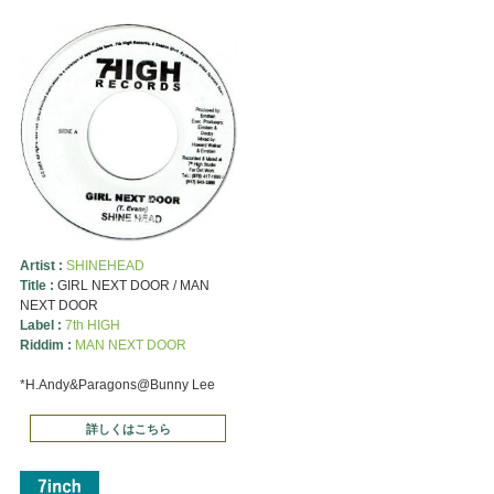
Artist :
SHINEHEAD
Title :
GIRL NEXT DOOR / MAN
NEXT DOOR
Label :
7th HIGH
Riddim :
MAN NEXT DOOR
*H.Andy&Paragons@Bunny Lee
詳しくはこちら