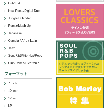
Dub/Inst
New Roots/Digital Dub
Jungle/Dub Step
Remix/Mash Up
Japanese
Cumbia / Afro / Latin
Jazz
Soul/R&B/Hip Hop/Pops
Club/Dance/Electronic
フォーマット
7 inch
10 inch
12 inch
LP