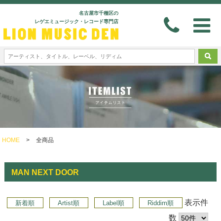
名古屋市千種区の
レゲエミュージック・レコード専門店
HOME
>
全商品
MAN NEXT DOOR
表示件
新着順
Artist順
Label順
Riddim順
数