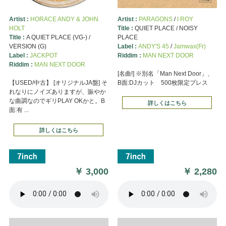
Artist :
HORACE ANDY & JOHN
Artist :
PARAGONS
/
I ROY
HOLT
Title :
QUIET PLACE / NOISY
Title :
A QUIET PLACE (VG-) /
PLACE
VERSION (G)
Label :
ANDY'S 45
/
Jamwax(Fr)
Label :
JACKPOT
Riddim :
MAN NEXT DOOR
Riddim :
MAN NEXT DOOR
[名曲!] ※別名「Man Next Door」、
【USED/中古】 [オリジナルJA盤] そ
B面:DJカット 500枚限定プレス
れなりにノイズありますが、賑やか
な曲調なのでギリPLAY OKかと。B
詳しくはこちら
面:有 ...
詳しくはこちら
￥
3,000
￥
2,280