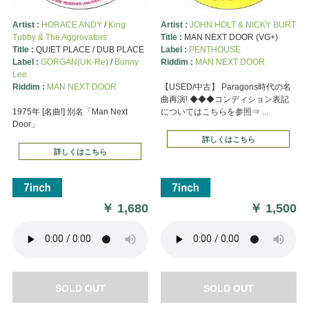
Artist :
HORACE ANDY
/
King
Artist :
JOHN HOLT & NICKY BURT
Tubby & The Aggrovators
Title :
MAN NEXT DOOR (VG+)
Title :
QUIET PLACE / DUB PLACE
Label :
PENTHOUSE
Label :
GORGAN(UK-Re)
/
Bunny
Riddim :
MAN NEXT DOOR
Lee
Riddim :
MAN NEXT DOOR
【USED/中古】 Paragons時代の名
曲再演! ◆◆◆コンディション表記
1975年 [名曲!] 別名「Man Next
についてはこちらを参照⇒ ...
Door」
詳しくはこちら
詳しくはこちら
￥
1,680
￥
1,500
SOLD OUT
SOLD OUT