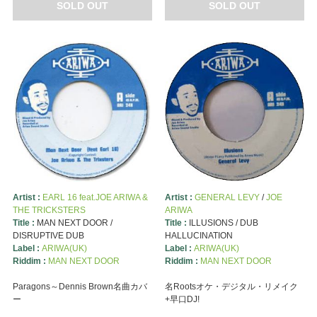
SOLD OUT
SOLD OUT
Artist :
EARL 16 feat.JOE ARIWA &
Artist :
GENERAL LEVY
/
JOE
THE TRICKSTERS
ARIWA
Title :
MAN NEXT DOOR /
Title :
ILLUSIONS / DUB
DISRUPTIVE DUB
HALLUCINATION
Label :
ARIWA(UK)
Label :
ARIWA(UK)
Riddim :
MAN NEXT DOOR
Riddim :
MAN NEXT DOOR
Paragons～Dennis Brown名曲カバ
名Rootsオケ・デジタル・リメイク
ー
+早口DJ!