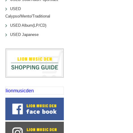
USED
Calypso/Mento/Traditional
USED Album(LP/CD)
USED Japanese
lionmusicden