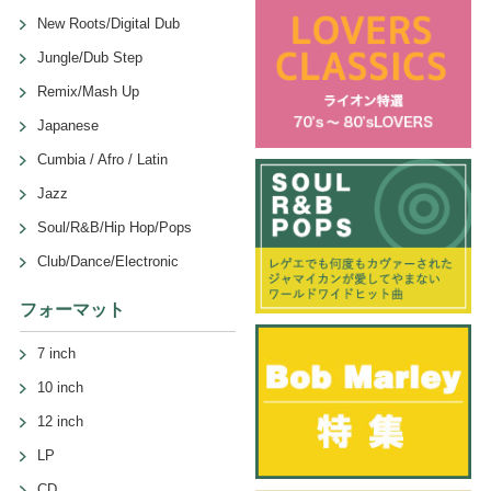
New Roots/Digital Dub
Jungle/Dub Step
Remix/Mash Up
Japanese
Cumbia / Afro / Latin
Jazz
Soul/R&B/Hip Hop/Pops
Club/Dance/Electronic
フォーマット
7 inch
10 inch
12 inch
LP
CD