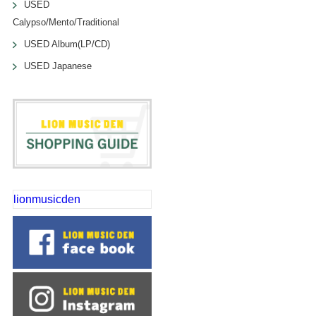
USED
Calypso/Mento/Traditional
USED Album(LP/CD)
USED Japanese
lionmusicden