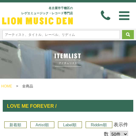
名古屋市千種区の
レゲエミュージック・レコード専門店
HOME
>
全商品
LOVE ME FOREVER /
表示件
新着順
Artist順
Label順
Riddim順
数