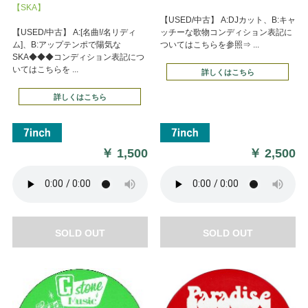
【SKA】
【USED/中古】 A:DJカット、B:キャ
【USED/中古】 A:[名曲!/名リディ
ッチーな歌物コンディション表記に
ム]、B:アップテンポで陽気な
ついてはこちらを参照⇒ ...
SKA◆◆◆コンディション表記につ
いてはこちらを ...
詳しくはこちら
詳しくはこちら
￥
1,500
￥
2,500
SOLD OUT
SOLD OUT