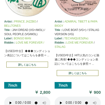
Artist :
PRINCE JAZZBO
/
Artist :
ADMIRAL TIBETT & PAPA
BELLTONES
BIGGY
Title :
JAH DREAD (VG+/WOL) /
Title :
LOVE BOAT (VG+) / STALAG
SOUL PEOPLE (VG/WOL)
VERSION (VG)
Label :
BONGO MAN
Label :
TECHNIQUES(Re)
Riddim :
LOVE ME FOREVER /
Riddim :
LOVE ME FOREVER
/
STALAG
【USED/中古】 ◆◆◆コンディショ
ン表記についてはこちらを参照⇒ ...
【USED/中古】HIT!人気のコンビ曲
遂に再発! ◆◆◆コンディション表
記についてはこちらを参照⇒ ...
詳しくはこちら
詳しくはこちら
￥
2,800
￥
900