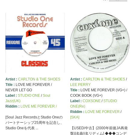
Artist :
CARLTON & THE SHOES
Artist :
CARLTON & THE SHOES
/
Title :
LOVE ME FOREVER /
LEE PERRY
NEVER LET GO
Title :
LOVE ME FOREVER (VG+) /
Label :
STUDIO ONE
/
Soul
COOK BOOK (VG+)
Jazz(UK)
Label :
COXSONE
/
STUDIO
Riddim :
LOVE ME FOREVER /
ONE(Re)
Riddim :
LOVE ME FOREVER
/
[Soul Jazz RecordsとStudio Oneの
[SKA]
パートナーシップ25周年を記念し、
Studio Oneを代表 ...
【USED/中古】(2000年前後JA再発
盤)[名曲!/名リディム] ◆◆◆コンデ