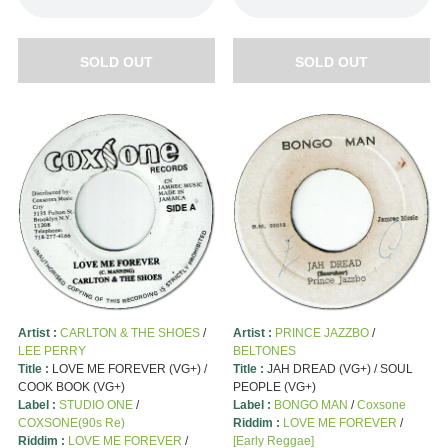
SOLD OUT
SOLD OUT
Artist :
CARLTON & THE SHOES
/
Artist :
PRINCE JAZZBO
/
LEE PERRY
BELTONES
Title :
LOVE ME FOREVER (VG+) /
Title :
JAH DREAD (VG+) / SOUL
COOK BOOK (VG+)
PEOPLE (VG+)
Label :
STUDIO ONE
/
Label :
BONGO MAN
/
Coxsone
COXSONE(90s Re)
Riddim :
LOVE ME FOREVER
/
Riddim :
LOVE ME FOREVER
/
[Early Reggae]