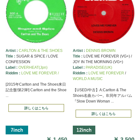
Artist :
CARLTON & THE SHOES
Artist :
DENNIS BROWN
Title :
SUGAR & SPICE / LOVE
Title :
LOVE ME FOREVER (VG+) /
CONFESSION
JOY IN THE MORNING (VG+)
Label :
OVERHEAT(Jpn)
Label :
PARADISE(UK)
Riddim :
LOVE ME FOREVER /
Riddim :
LOVE ME FOREVER
/
WORLD A MUSIC
[2015年Carlton and The Shoes来日
記念盤!第2弾!] Carlton and the Shoe
【USED/中古】A:Carlton & The
...
Shoes名曲カバー。B:同年アルバム
『Slow Down Woman ...
詳しくはこちら
詳しくはこちら
￥
1,450
￥
3,500