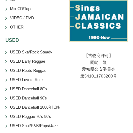
Mix CD/Tape
VIDEO / DVD
OTHER
USED
USED Ska/Rock Steady
【古物商許可】
USED Early Reggae
岡崎 隆
愛知県公安委員会
USED Roots Reggae
第541011703200号
USED Lovers Rock
USED Dancehall 80's
USED Dancehall 90's
USED Dancehall 2000年以降
USED Reggae 70's-90's
USED Soul/R&B/Pops/Jazz