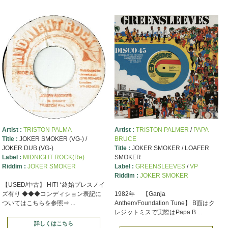
Artist :
TRISTON PALMA
Artist :
TRISTON PALMER
/
PAPA
Title :
JOKER SMOKER (VG-) /
BRUCE
JOKER DUB (VG-)
Title :
JOKER SMOKER / LOAFER
Label :
MIDNIGHT ROCK(Re)
SMOKER
Riddim :
JOKER SMOKER
Label :
GREENSLEEVES
/
VP
Riddim :
JOKER SMOKER
【USED/中古】 HIT! *終始プレスノイ
ズ有り ◆◆◆コンディション表記に
1982年 【Ganja
ついてはこちらを参照⇒ ...
Anthem/Foundation Tune】 B面はク
レジットミスで実際はPapa B ...
詳しくはこちら