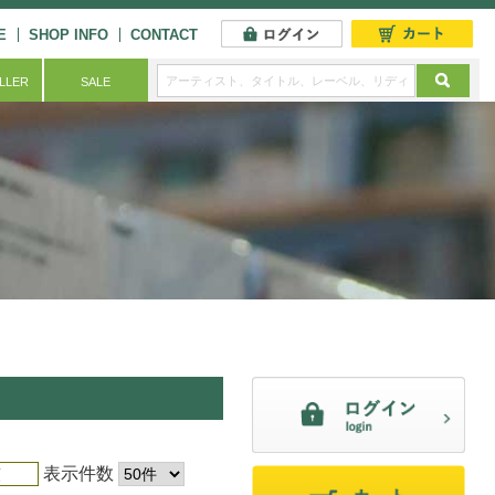
E
SHOP INFO
CONTACT
ELLER
SALE
表示件数
順