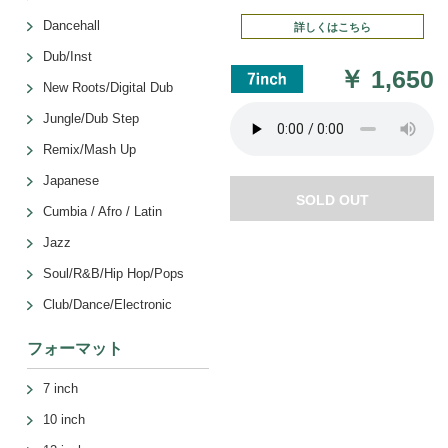
Dancehall
詳しくはこちら
Dub/Inst
￥
1,650
New Roots/Digital Dub
Jungle/Dub Step
Remix/Mash Up
Japanese
SOLD OUT
Cumbia / Afro / Latin
Jazz
Soul/R&B/Hip Hop/Pops
Club/Dance/Electronic
フォーマット
7 inch
10 inch