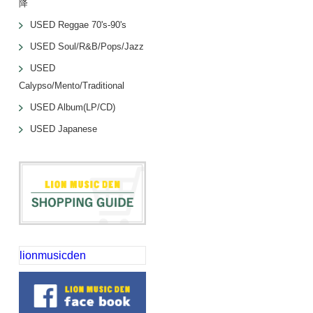
降
USED Reggae 70's-90's
USED Soul/R&B/Pops/Jazz
USED
Calypso/Mento/Traditional
USED Album(LP/CD)
USED Japanese
lionmusicden