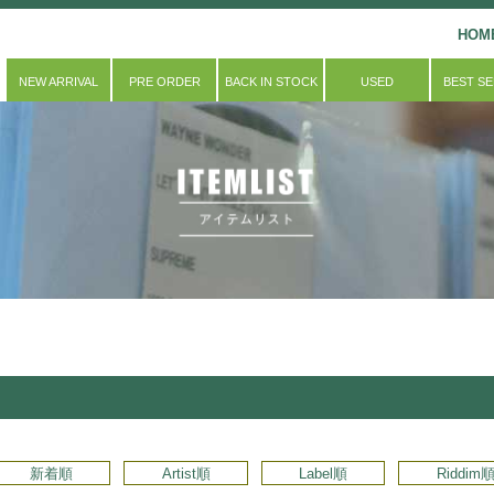
HOM
NEW ARRIVAL
PRE ORDER
BACK IN STOCK
USED
BEST S
新着順
Artist順
Label順
Riddim