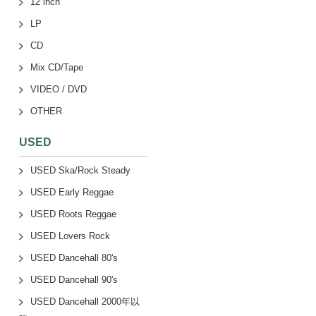
12 inch
LP
CD
Mix CD/Tape
VIDEO / DVD
OTHER
USED
USED Ska/Rock Steady
USED Early Reggae
USED Roots Reggae
USED Lovers Rock
USED Dancehall 80's
USED Dancehall 90's
USED Dancehall 2000年以