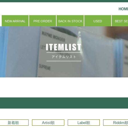
HOM
NEW ARRIVAL
PRE ORDER
BACK IN STOCK
USED
BEST S
新着順
Artist順
Label順
Riddim