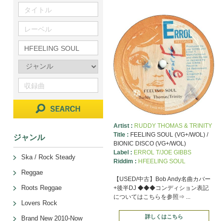
Artist :
RUDDY THOMAS & TRINITY
Title :
FEELING SOUL (VG+/WOL) /
ジャンル
BIONIC DISCO (VG+/WOL)
Label :
ERROL T/JOE GIBBS
Ska / Rock Steady
Riddim :
HFEELING SOUL
Reggae
【USED/中古】Bob Andy名曲カバー
Roots Reggae
+後半DJ ◆◆◆コンディション表記
についてはこちらを参照⇒ ...
Lovers Rock
詳しくはこちら
Brand New 2010-Now