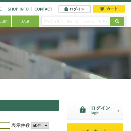
E
SHOP INFO
CONTACT
ELLER
SALE
表示件数
順