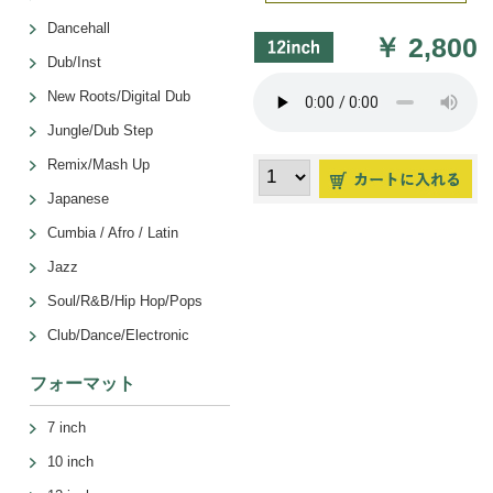
Dancehall
￥
2,800
Dub/Inst
New Roots/Digital Dub
Jungle/Dub Step
Remix/Mash Up
Japanese
Cumbia / Afro / Latin
Jazz
Soul/R&B/Hip Hop/Pops
Club/Dance/Electronic
フォーマット
7 inch
10 inch