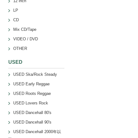
12 inch
LP
CD
Mix CD/Tape
VIDEO / DVD
OTHER
USED
USED Ska/Rock Steady
USED Early Reggae
USED Roots Reggae
USED Lovers Rock
USED Dancehall 80's
USED Dancehall 90's
USED Dancehall 2000年以