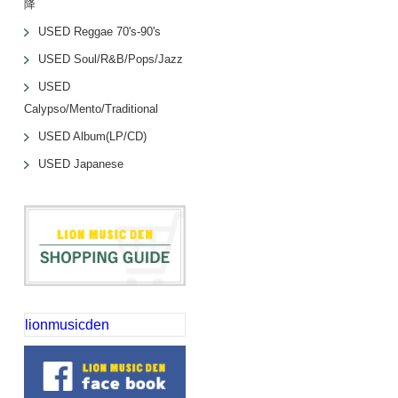
降
USED Reggae 70's-90's
USED Soul/R&B/Pops/Jazz
USED
Calypso/Mento/Traditional
USED Album(LP/CD)
USED Japanese
lionmusicden