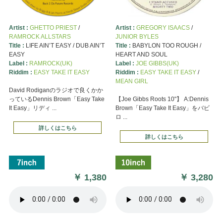
Artist :
GHETTO PRIEST
/
Artist :
GREGORY ISAACS
/
RAMROCK ALLSTARS
JUNIOR BYLES
Title :
LIFE AIN’T EASY / DUB AIN’T
Title :
BABYLON TOO ROUGH /
EASY
HEART AND SOUL
Label :
RAMROCK(UK)
Label :
JOE GIBBS(UK)
Riddim :
EASY TAKE IT EASY
Riddim :
EASY TAKE IT EASY
/
MEAN GIRL
David Rodiganのラジオで良くかか
っているDennis Brown「Easy Take
【Joe Gibbs Roots 10"】 A:Dennis
It Easy」リディ ...
Brown「Easy Take It Easy」をバビ
ロ ...
詳しくはこちら
詳しくはこちら
￥
1,380
￥
3,280