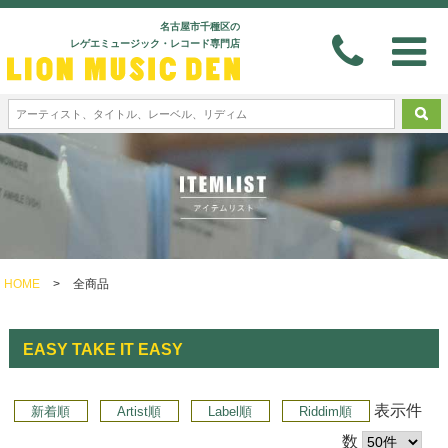
名古屋市千種区の
レゲエミュージック・レコード専門店
HOME
>
全商品
EASY TAKE IT EASY
表示件
新着順
Artist順
Label順
Riddim順
数