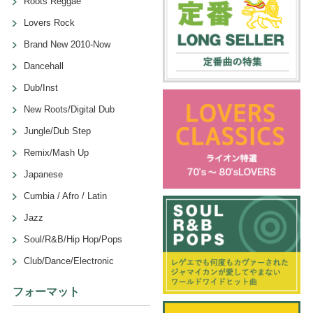
Roots Reggae
Lovers Rock
Brand New 2010-Now
Dancehall
Dub/Inst
New Roots/Digital Dub
Jungle/Dub Step
Remix/Mash Up
Japanese
Cumbia / Afro / Latin
Jazz
Soul/R&B/Hip Hop/Pops
Club/Dance/Electronic
フォーマット