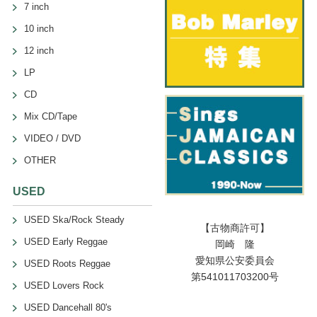
7 inch
10 inch
12 inch
LP
CD
Mix CD/Tape
VIDEO / DVD
OTHER
USED
USED Ska/Rock Steady
【古物商許可】
USED Early Reggae
岡崎 隆
愛知県公安委員会
USED Roots Reggae
第541011703200号
USED Lovers Rock
USED Dancehall 80's