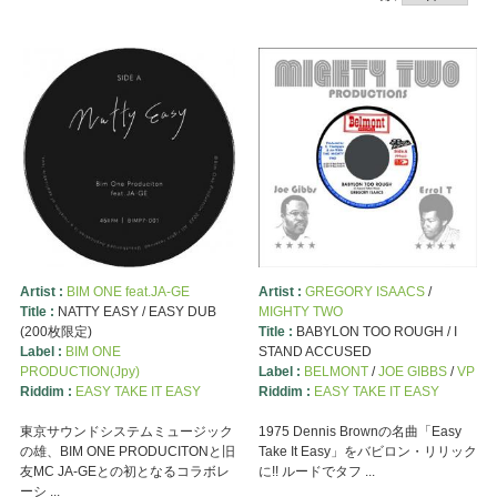
Artist :
BIM ONE feat.JA-GE
Artist :
GREGORY ISAACS
/
Title :
NATTY EASY / EASY DUB
MIGHTY TWO
(200枚限定)
Title :
BABYLON TOO ROUGH / I
Label :
BIM ONE
STAND ACCUSED
PRODUCTION(Jpy)
Label :
BELMONT
/
JOE GIBBS
/
VP
Riddim :
EASY TAKE IT EASY
Riddim :
EASY TAKE IT EASY
東京サウンドシステムミュージック
1975 Dennis Brownの名曲「Easy
の雄、BIM ONE PRODUCITONと旧
Take It Easy」をバビロン・リリック
友MC JA-GEとの初となるコラボレ
に!! ルードでタフ ...
ーシ ...