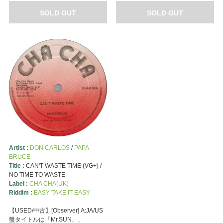
SOLD OUT
SOLD OUT
Artist :
DON CARLOS
/
PAPA
BRUCE
Title :
CAN'T WASTE TIME (VG+) /
NO TIME TO WASTE
Label :
CHA CHA(UK)
Riddim :
EASY TAKE IT EASY
【USED/中古】[Observer] A:JA/US
盤タイトルは「Mr.SUN」、