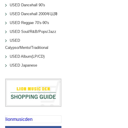
USED Dancehall 90's
USED Dancehall 2000年以降
USED Reggae 70's-90's
USED Soul/R&B/Pops/Jazz
USED
Calypso/Mento/Traditional
USED Album(LP/CD)
USED Japanese
lionmusicden