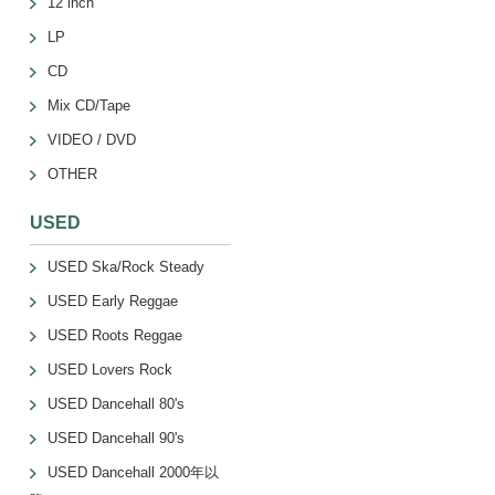
12 inch
LP
CD
Mix CD/Tape
VIDEO / DVD
OTHER
USED
USED Ska/Rock Steady
USED Early Reggae
USED Roots Reggae
USED Lovers Rock
USED Dancehall 80's
USED Dancehall 90's
USED Dancehall 2000年以