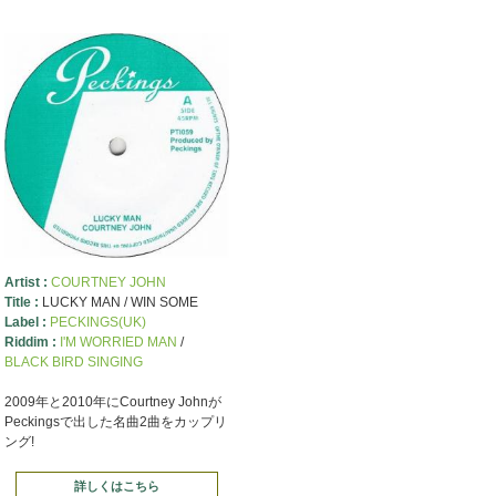
Artist :
COURTNEY JOHN
Title :
LUCKY MAN / WIN SOME
Label :
PECKINGS(UK)
Riddim :
I'M WORRIED MAN
/
BLACK BIRD SINGING
2009年と2010年にCourtney Johnが
Peckingsで出した名曲2曲をカップリ
ング!
詳しくはこちら