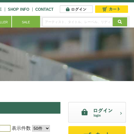
E
SHOP INFO
CONTACT
ELLER
SALE
表示件数
順