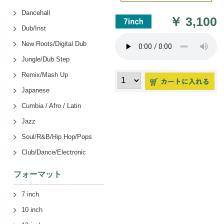
Dancehall
￥
3,100
Dub/Inst
New Roots/Digital Dub
Jungle/Dub Step
Remix/Mash Up
Japanese
Cumbia / Afro / Latin
Jazz
Soul/R&B/Hip Hop/Pops
Club/Dance/Electronic
フォーマット
7 inch
10 inch