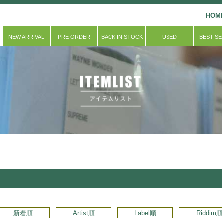
HOM
NEW ARRIVAL
PRE ORDER
BACK IN STOCK
USED
BEST S
新着順
Artist順
Label順
Riddim