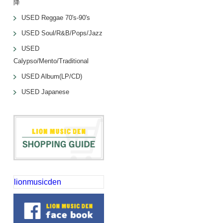
降
USED Reggae 70's-90's
USED Soul/R&B/Pops/Jazz
USED
Calypso/Mento/Traditional
USED Album(LP/CD)
USED Japanese
lionmusicden