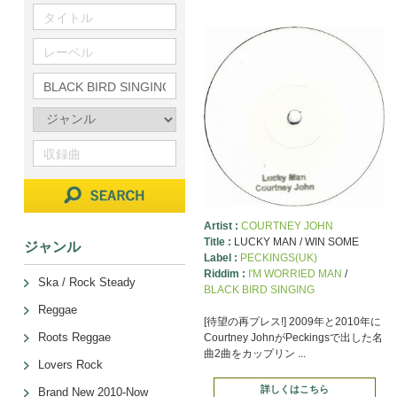
Artist :
COURTNEY JOHN
Title :
LUCKY MAN / WIN SOME
ジャンル
Label :
PECKINGS(UK)
Riddim :
I'M WORRIED MAN
/
Ska / Rock Steady
BLACK BIRD SINGING
Reggae
[待望の再プレス!] 2009年と2010年に
Roots Reggae
Courtney JohnがPeckingsで出した名
曲2曲をカップリン ...
Lovers Rock
詳しくはこちら
Brand New 2010-Now