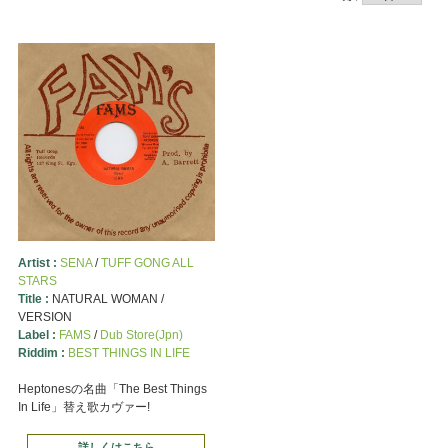
Artist :
SENA
/
TUFF GONG ALL
STARS
Title :
NATURAL WOMAN /
VERSION
Label :
FAMS
/
Dub Store(Jpn)
Riddim :
BEST THINGS IN LIFE
Heptonesの名曲「The Best Things
In Life」替え歌カヴァー!
詳しくはこちら