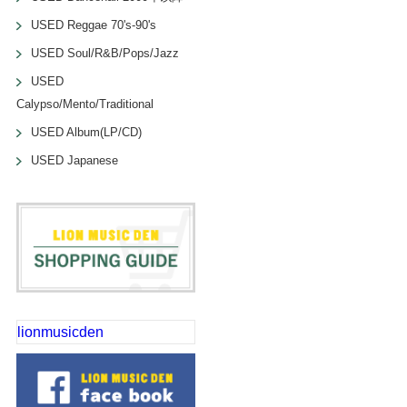
USED Reggae 70's-90's
USED Soul/R&B/Pops/Jazz
USED
Calypso/Mento/Traditional
USED Album(LP/CD)
USED Japanese
lionmusicden