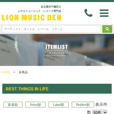
名古屋市千種区の
レゲエミュージック・レコード専門店
HOME
>
全商品
BEST THINGS IN LIFE
表示件
新着順
Artist順
Label順
Riddim順
数