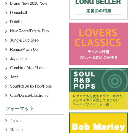
Brand New 2010-Now
Dancehall
Dub/Inst
New Roots/Digital Dub
Jungle/Dub Step
Remix/Mash Up
Japanese
Cumbia / Afro / Latin
Jazz
Soul/R&B/Hip Hop/Pops
Club/Dance/Electronic
フォーマット
7 inch
10 inch