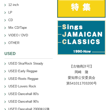
12 inch
LP
CD
Mix CD/Tape
VIDEO / DVD
OTHER
USED
USED Ska/Rock Steady
【古物商許可】
USED Early Reggae
岡崎 隆
愛知県公安委員会
USED Roots Reggae
第541011703200号
USED Lovers Rock
USED Dancehall 80's
USED Dancehall 90's
USED Dancehall 2000年以降