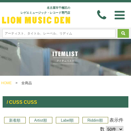
名古屋市千種区の
レゲエミュージック・レコード専門店
HOME
>
全商品
/ CUSS CUSS
表示件
新着順
Artist順
Label順
Riddim順
数