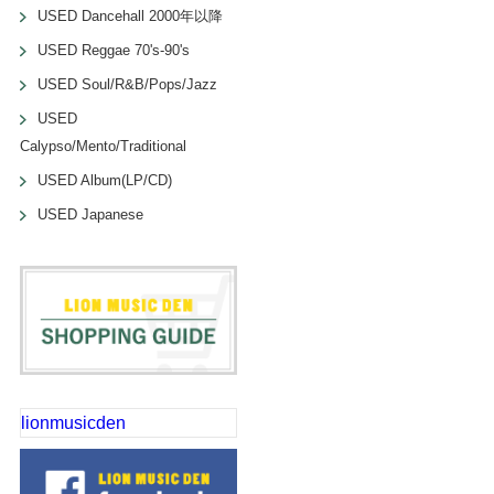
USED Dancehall 2000年以降
USED Reggae 70's-90's
USED Soul/R&B/Pops/Jazz
USED
Calypso/Mento/Traditional
USED Album(LP/CD)
USED Japanese
lionmusicden