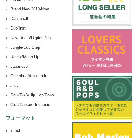
Brand New 2010-Now
Dancehall
Dub/Inst
New Roots/Digital Dub
Jungle/Dub Step
Remix/Mash Up
Japanese
Cumbia / Afro / Latin
Jazz
Soul/R&B/Hip Hop/Pops
Club/Dance/Electronic
フォーマット
7 inch