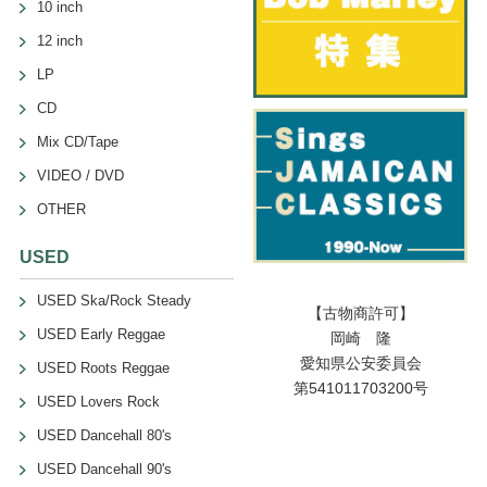
10 inch
12 inch
LP
CD
Mix CD/Tape
VIDEO / DVD
OTHER
USED
USED Ska/Rock Steady
【古物商許可】
USED Early Reggae
岡崎 隆
愛知県公安委員会
USED Roots Reggae
第541011703200号
USED Lovers Rock
USED Dancehall 80's
USED Dancehall 90's