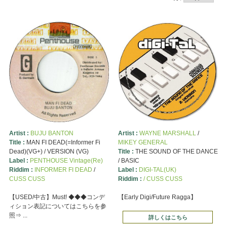
Artist :
BUJU BANTON
Artist :
WAYNE MARSHALL
/
Title :
MAN FI DEAD(=Informer Fi
MIKEY GENERAL
Dead)(VG+) / VERSION (VG)
Title :
THE SOUND OF THE DANCE
Label :
PENTHOUSE Vintage(Re)
/ BASIC
Riddim :
INFORMER FI DEAD
/
Label :
DIGI-TAL(UK)
CUSS CUSS
Riddim :
/ CUSS CUSS
【USED/中古】Must! ◆◆◆コンデ
【Early Digi/Future Ragga】
ィション表記についてはこちらを参
照⇒ ...
詳しくはこちら