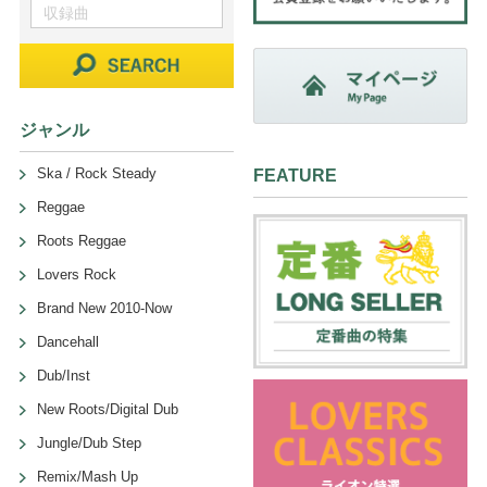
ジャンル
Ska / Rock Steady
FEATURE
Reggae
Roots Reggae
Lovers Rock
Brand New 2010-Now
Dancehall
Dub/Inst
New Roots/Digital Dub
Jungle/Dub Step
Remix/Mash Up