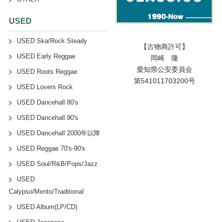
USED
USED Ska/Rock Steady
【古物商許可】
USED Early Reggae
岡崎 隆
愛知県公安委員会
USED Roots Reggae
第541011703200号
USED Lovers Rock
USED Dancehall 80's
USED Dancehall 90's
USED Dancehall 2000年以降
USED Reggae 70's-90's
USED Soul/R&B/Pops/Jazz
USED
Calypso/Mento/Traditional
USED Album(LP/CD)