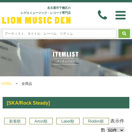
名古屋市千種区の
レゲエミュージック・レコード専門店
HOME
>
全商品
[SKA/Rock Steady]
表示件
新着順
Artist順
Label順
Riddim順
数