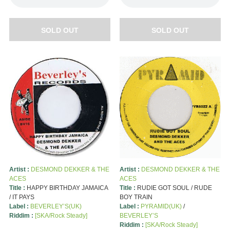
SOLD OUT
SOLD OUT
Artist :
DESMOND DEKKER & THE
Artist :
DESMOND DEKKER & THE
ACES
ACES
Title :
HAPPY BIRTHDAY JAMAICA
Title :
RUDIE GOT SOUL / RUDE
/ IT PAYS
BOY TRAIN
Label :
BEVERLEY’S(UK)
Label :
PYRAMID(UK)
/
Riddim :
[SKA/Rock Steady]
BEVERLEY’S
Riddim :
[SKA/Rock Steady]