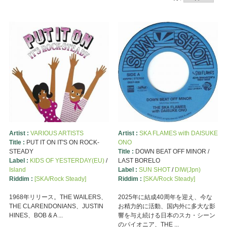
Artist :
VARIOUS ARTISTS
Artist :
SKA FLAMES with DAISUKE
Title :
PUT IT ON IT'S ON ROCK-
ONO
STEADY
Title :
DOWN BEAT OFF MINOR /
Label :
KIDS OF YESTERDAY(EU)
/
LAST BORELO
Island
Label :
SUN SHOT
/
DIW(Jpn)
Riddim :
[SKA/Rock Steady]
Riddim :
[SKA/Rock Steady]
1968年リリース。THE WAILERS、
2025年に結成40周年を迎え、今な
THE CLARENDONIANS、JUSTIN
お精力的に活動、国内外に多大な影
HINES、BOB & A ...
響を与え続ける日本のスカ・シーン
のパイオニア、THE ...