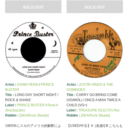
SOLD OUT
SOLD OUT
Artist :
DAWN PENN
/
PRINCE
Artist :
JUSTIN HINDS & THE
BUSTER
DOMINOES
Title :
LONG DAY SHORT NIGHT /
Title :
CARRY GO BRING COME
ROCK & SHAKE
(VG/WOL) / ONCE A MAN TWICE A
Label :
PRINCE BUSTER
/
Rock A
CHILD (VG+)
Shacka(Jpn)
Label :
TREASURE ISLE(70's Re)
Riddim :
[SKA/Rock Steady]
Riddim :
[SKA/Rock Steady]
1965年にスカのアメリカ的解釈によ
【USED/中古】A : [名曲!] B:こちらも