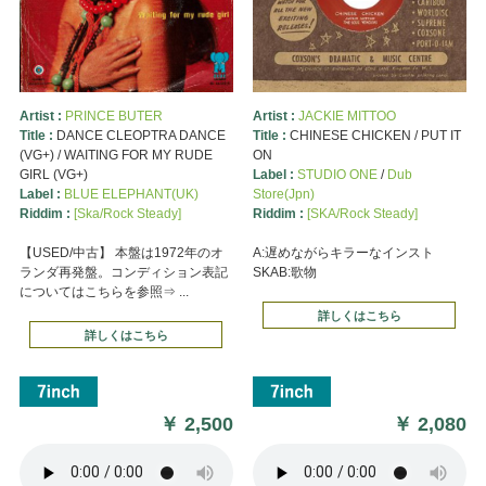
Artist :
PRINCE BUTER
Artist :
JACKIE MITTOO
Title :
DANCE CLEOPTRA DANCE
Title :
CHINESE CHICKEN / PUT IT
(VG+) / WAITING FOR MY RUDE
ON
GIRL (VG+)
Label :
STUDIO ONE
/
Dub
Label :
BLUE ELEPHANT(UK)
Store(Jpn)
Riddim :
[Ska/Rock Steady]
Riddim :
[SKA/Rock Steady]
【USED/中古】 本盤は1972年のオ
A:遅めながらキラーなインスト
ランダ再発盤。コンディション表記
SKAB:歌物
についてはこちらを参照⇒ ...
詳しくはこちら
詳しくはこちら
￥
2,500
￥
2,080