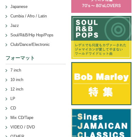
Japanese
Cumbia / Afro / Latin
Jazz
Soul/R&B/Hip Hop/Pops
Club/Dance/Electronic
フォーマット
7 inch
10 inch
12 inch
LP
CD
Mix CD/Tape
VIDEO / DVD
OTHER