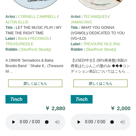
Artist :
CORNELL CAMPBELL
/
Artist :
TECHNIQUES
/
ALTON ELLIS
JAMAICANS
Title :
LET THE MUSIC PLAY / MY
Title :
WHAT YOU GONNA
TIME THE RIGHT TIME
(VG/WOL)/ DEDICATED TO YOU
Label :
Blank
/
PECKINGS
/
(VG+/LD)
TREASUREISLE
Label :
TREASURE ISLE (Re)
Riddim :
[Ska/Rock Steady]
Riddim :
[Ska/Rock Steady]
A:1966年 Sensations & Baba
【USED/中古】(90's再発盤) B面の
Brooks Band「Shake It」(Treasure
再発はたぶんこの盤のみ ◆◆◆コン
Isl ...
ディション表記についてはこちら ...
詳しくはこちら
詳しくはこちら
￥
2,880
￥
2,000