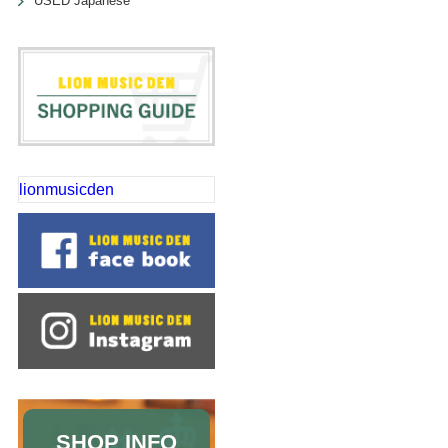
USED Japanese
lionmusicden
SHOP INFO