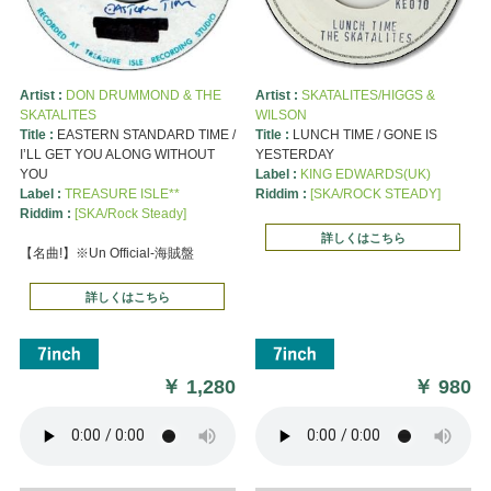
Artist :
DON DRUMMOND & THE
Artist :
SKATALITES/HIGGS &
SKATALITES
WILSON
Title :
EASTERN STANDARD TIME /
Title :
LUNCH TIME / GONE IS
I’LL GET YOU ALONG WITHOUT
YESTERDAY
YOU
Label :
KING EDWARDS(UK)
Label :
TREASURE ISLE**
Riddim :
[SKA/ROCK STEADY]
Riddim :
[SKA/Rock Steady]
詳しくはこちら
【名曲!】※Un Official-海賊盤
詳しくはこちら
￥
1,280
￥
980