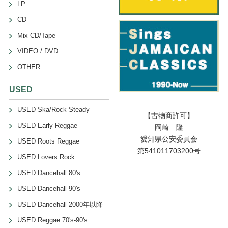
LP
CD
Mix CD/Tape
VIDEO / DVD
OTHER
USED
USED Ska/Rock Steady
【古物商許可】
USED Early Reggae
岡崎 隆
愛知県公安委員会
USED Roots Reggae
第541011703200号
USED Lovers Rock
USED Dancehall 80's
USED Dancehall 90's
USED Dancehall 2000年以降
USED Reggae 70's-90's