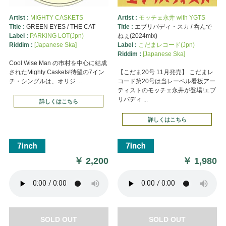
Artist :
MIGHTY CASKETS
Artist :
モッチェ永井 with YGTS
Title :
GREEN EYES / THE CAT
Title :
エブリバディ・スカ / 呑んで
Label :
PARKING LOT(Jpn)
ねぇ(2024mix)
Riddim :
[Japanese Ska]
Label :
こだまレコード(Jpn)
Riddim :
[Japanese Ska]
Cool Wise Man の市村を中心に結成
されたMighty Caskets!待望の7イン
【こだま20号 11月発売】 こだまレ
チ・シングルは、オリジ ...
コード第20号は当レーベル看板アー
ティストのモッチェ永井が登場!エブ
リバディ ...
詳しくはこちら
詳しくはこちら
￥
2,200
￥
1,980
SOLD OUT
SOLD OUT