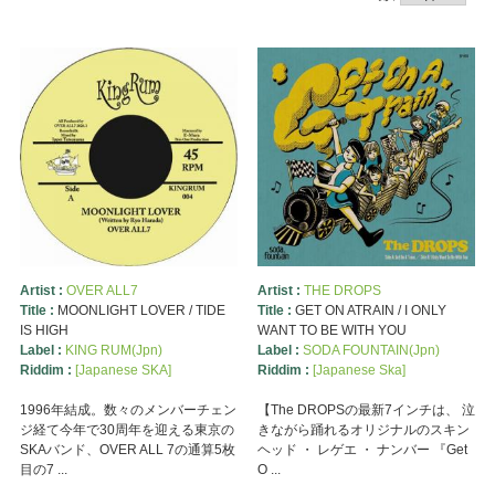
Artist :
OVER ALL7
Artist :
THE DROPS
Title :
MOONLIGHT LOVER / TIDE
Title :
GET ON ATRAIN / I ONLY
IS HIGH
WANT TO BE WITH YOU
Label :
KING RUM(Jpn)
Label :
SODA FOUNTAIN(Jpn)
Riddim :
[Japanese SKA]
Riddim :
[Japanese Ska]
1996年結成。数々のメンバーチェン
【The DROPSの最新7インチは、 泣
ジ経て今年で30周年を迎える東京の
きながら踊れるオリジナルのスキン
SKAバンド、OVER ALL 7の通算5枚
ヘッド ・ レゲエ ・ ナンバー 『Get
目の7 ...
O ...