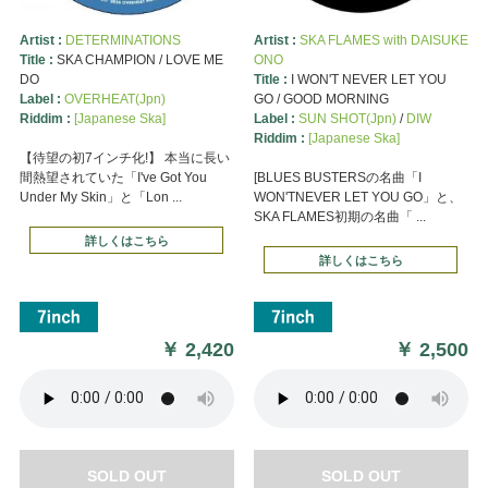
Artist :
DETERMINATIONS
Artist :
SKA FLAMES with DAISUKE
Title :
SKA CHAMPION / LOVE ME
ONO
DO
Title :
I WON'T NEVER LET YOU
Label :
OVERHEAT(Jpn)
GO / GOOD MORNING
Riddim :
[Japanese Ska]
Label :
SUN SHOT(Jpn)
/
DIW
Riddim :
[Japanese Ska]
【待望の初7インチ化!】 本当に長い
間熱望されていた「I've Got You
[BLUES BUSTERSの名曲「I
Under My Skin」と「Lon ...
WON'TNEVER LET YOU GO」と、
SKA FLAMES初期の名曲「 ...
詳しくはこちら
詳しくはこちら
￥
2,420
￥
2,500
SOLD OUT
SOLD OUT