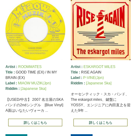
Artist :
ROOMMATES
Artist :
ESKARGOT MILES
Title :
GOOD TIME (EX) / IN MY
Title :
RISE AGAIN
BRAIN (EX)
Label :
P-VINE(Jpn)
Label :
MIAOW MUZIK(Jpn)
Riddim :
[Japanese Ska]
Riddim :
[Japanese Ska]
オーセンティック・スカ・バンド、
【USED/中古】 2007 名古屋のSKA
The eskargot miles、鍵盤に
バンドの2ndシングル [Blue Vinyl]
YOSSY、エンジニアに内田直之を迎
A面はいなたいヴォーカ ...
えた9年 ...
詳しくはこちら
詳しくはこちら