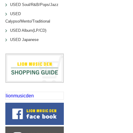
USED Soul/R&B/Pops/Jazz
USED
Calypso/Mento/Traditional
USED Album(LP/CD)
USED Japanese
lionmusicden