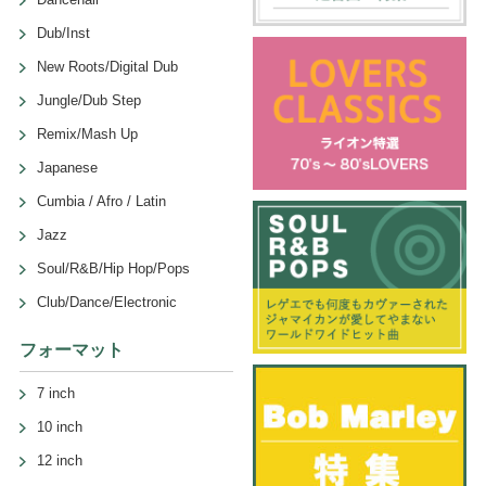
Dub/Inst
New Roots/Digital Dub
Jungle/Dub Step
Remix/Mash Up
Japanese
Cumbia / Afro / Latin
Jazz
Soul/R&B/Hip Hop/Pops
Club/Dance/Electronic
フォーマット
7 inch
10 inch
12 inch