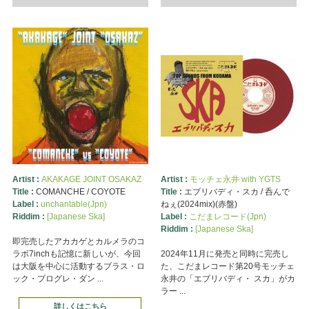
Artist :
AKAKAGE JOINT OSAKAZ
Artist :
モッチェ永井 with YGTS
Title :
COMANCHE / COYOTE
Title :
エブリバディ・スカ / 呑んで
Label :
unchantable(Jpn)
ねぇ(2024mix)(赤盤)
Riddim :
[Japanese Ska]
Label :
こだまレコード(Jpn)
Riddim :
[Japanese Ska]
即完売したアカカゲとカルメラのコ
ラボ7inchも記憶に新しいが、今回
2024年11月に発売と同時に完売し
は大阪を中心に活動するブラス・ロ
た、こだまレコード第20号モッチェ
ック・プログレ・ダン ...
永井の「エブリバディ・ スカ」がカ
ラー ...
詳しくはこちら