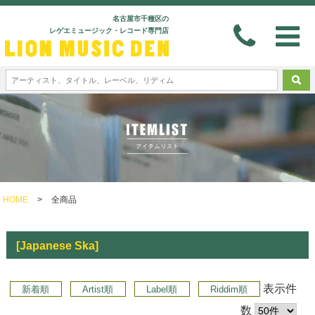
名古屋市千種区の
レゲエミュージック・レコード専門店
HOME
>
全商品
[Japanese Ska]
表示件
新着順
Artist順
Label順
Riddim順
数