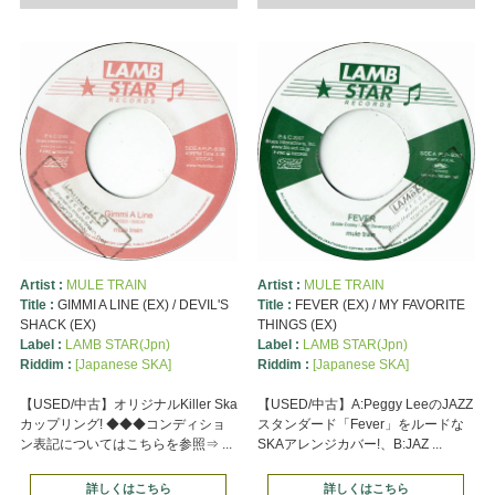
Artist :
MULE TRAIN
Artist :
MULE TRAIN
Title :
GIMMI A LINE (EX) / DEVIL'S
Title :
FEVER (EX) / MY FAVORITE
SHACK (EX)
THINGS (EX)
Label :
LAMB STAR(Jpn)
Label :
LAMB STAR(Jpn)
Riddim :
[Japanese SKA]
Riddim :
[Japanese SKA]
【USED/中古】オリジナルKiller Ska
【USED/中古】A:Peggy LeeのJAZZ
カップリング! ◆◆◆コンディショ
スタンダード「Fever」をルードな
ン表記についてはこちらを参照⇒ ...
SKAアレンジカバー!、B:JAZ ...
詳しくはこちら
詳しくはこちら