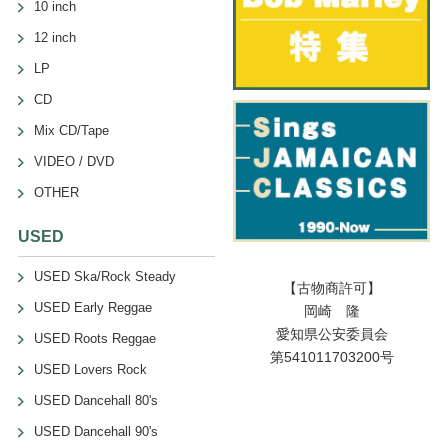
10 inch
12 inch
LP
CD
Mix CD/Tape
VIDEO / DVD
OTHER
USED
USED Ska/Rock Steady
【古物商許可】
USED Early Reggae
岡崎 隆
愛知県公安委員会
USED Roots Reggae
第541011703200号
USED Lovers Rock
USED Dancehall 80's
USED Dancehall 90's