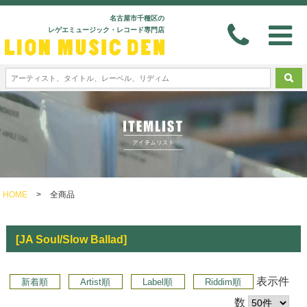
名古屋市千種区の
レゲエミュージック・レコード専門店
HOME
>
全商品
[JA Soul/Slow Ballad]
表示件
新着順
Artist順
Label順
Riddim順
数