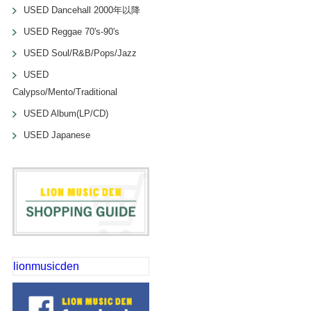
USED Dancehall 2000年以降
USED Reggae 70's-90's
USED Soul/R&B/Pops/Jazz
USED
Calypso/Mento/Traditional
USED Album(LP/CD)
USED Japanese
lionmusicden