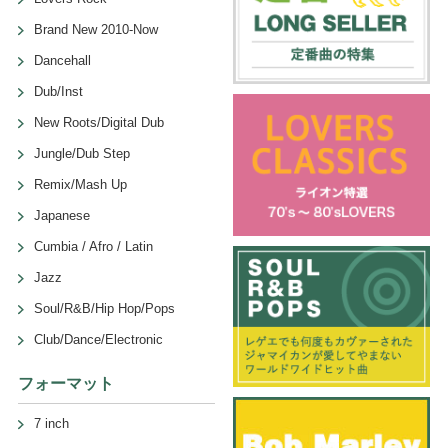
Brand New 2010-Now
Dancehall
Dub/Inst
New Roots/Digital Dub
Jungle/Dub Step
Remix/Mash Up
Japanese
Cumbia / Afro / Latin
Jazz
Soul/R&B/Hip Hop/Pops
Club/Dance/Electronic
フォーマット
7 inch