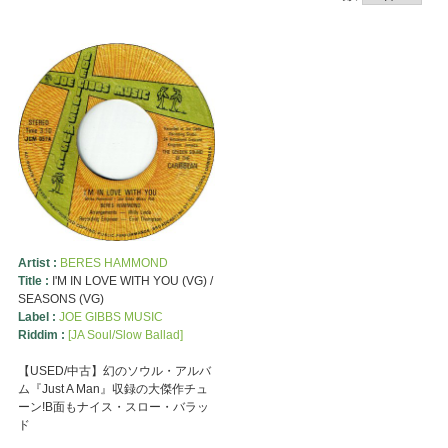
Artist :
BERES HAMMOND
Title :
I'M IN LOVE WITH YOU (VG) /
SEASONS (VG)
Label :
JOE GIBBS MUSIC
Riddim :
[JA Soul/Slow Ballad]
【USED/中古】幻のソウル・アルバ
ム『Just A Man』収録の大傑作チュ
ーン!B面もナイス・スロー・バラッ
ド