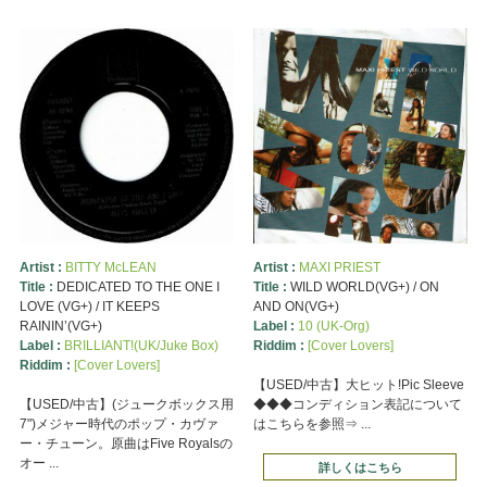
Artist :
BITTY McLEAN
Artist :
MAXI PRIEST
Title :
DEDICATED TO THE ONE I
Title :
WILD WORLD(VG+) / ON
LOVE (VG+) / IT KEEPS
AND ON(VG+)
RAININ’(VG+)
Label :
10 (UK-Org)
Label :
BRILLIANT!(UK/Juke Box)
Riddim :
[Cover Lovers]
Riddim :
[Cover Lovers]
【USED/中古】大ヒット!Pic Sleeve
【USED/中古】(ジュークボックス用
◆◆◆コンディション表記について
7")メジャー時代のポップ・カヴァ
はこちらを参照⇒ ...
ー・チューン。原曲はFive Royalsの
オー ...
詳しくはこちら