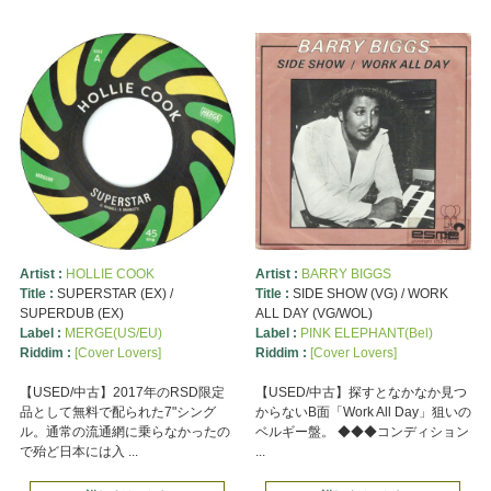
Artist :
HOLLIE COOK
Artist :
BARRY BIGGS
Title :
SUPERSTAR (EX) /
Title :
SIDE SHOW (VG) / WORK
SUPERDUB (EX)
ALL DAY (VG/WOL)
Label :
MERGE(US/EU)
Label :
PINK ELEPHANT(Bel)
Riddim :
[Cover Lovers]
Riddim :
[Cover Lovers]
【USED/中古】2017年のRSD限定
【USED/中古】探すとなかなか見つ
品として無料で配られた7"シング
からないB面「Work All Day」狙いの
ル。通常の流通網に乗らなかったの
ベルギー盤。 ◆◆◆コンディション
で殆ど日本には入 ...
...