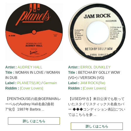
Artist :
AUDREY HALL
Artist :
ERROL DUNKLEY
Title :
WOMAN IN LOVE / WOMAN
Title :
BETCHA BY GOLLY WOW
IN DUB
(VG+) / VERSION (VG)
Label :
PLANETS(UK)
/
Germain
Label :
JAM ROCK(Re)
Riddim :
[Cover Lovers]
Riddim :
[Cover Lovers]
【PENTHOUSEの前身GERMAINレ
【USED/中古】来日公演でも歌って
ーベルのAudrey Hall名曲2曲初
いたスタイリスティックス名曲カバ
7"化!】 1987年 Barbra ...
ー ◆◆◆コンディション表記につい
てはこちらを参 ...
詳しくはこちら
詳しくはこちら