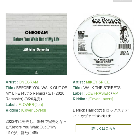
Artist :
ONEGRAM
Artist :
MIKEY SPICE
Title :
BEFORE YOU WALK OUT OF
Title :
WALK THE STREETS
MY LIFE (45trio Remix) / S/T (2026
Label :
JOE FRASIER
/
VP
Remaster) (8/26発売)
Riddim :
[Cover Lovers]
Label :
FLOWER(Jpn)
Riddim :
[Cover Lovers]
Derrick Harriottの名ロックステデ
ィ・カヴァー!★♪★♪★
2022年に発売し、瞬殺で完売となっ
た"Before You Walk Out Of My
詳しくはこちら
Life"が、新たに45tr ...