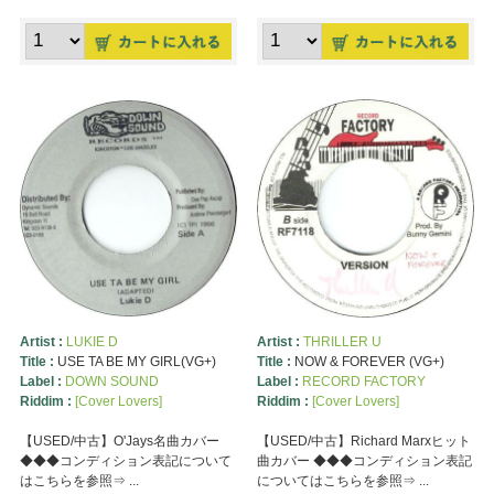
Artist :
LUKIE D
Artist :
THRILLER U
Title :
USE TA BE MY GIRL(VG+)
Title :
NOW & FOREVER (VG+)
Label :
DOWN SOUND
Label :
RECORD FACTORY
Riddim :
[Cover Lovers]
Riddim :
[Cover Lovers]
【USED/中古】O'Jays名曲カバー
【USED/中古】Richard Marxヒット
◆◆◆コンディション表記について
曲カバー ◆◆◆コンディション表記
はこちらを参照⇒ ...
についてはこちらを参照⇒ ...