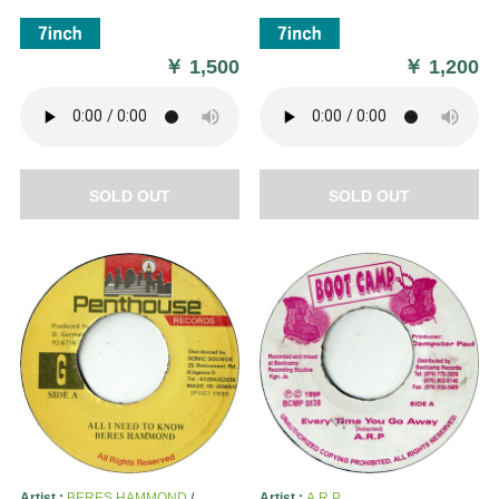
￥
1,500
￥
1,200
SOLD OUT
SOLD OUT
Artist :
BERES HAMMOND
/
Artist :
A.R.P