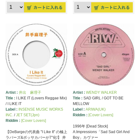
Artist :
井出 麻理子
Artist :
WENDY WALKER
Title :
I LIKE IT (Lovers Reggae Mix)
Title :
SAD GIRL / GOT TO BE
/ I LIKE IT
MELLOW
Label :
INSENSE MUSIC WORKS
Label :
ARIWA(UK)
INC.
/
JET SET(Jpn)
Riddim :
[Cover Lovers]
Riddim :
[Cover Lovers]
1996年 [Dead Stock]
【DeBargeの代表曲 "I Like It" の極上
A:Impressions「Sad Sad Girl And
ラバーズ&ボッサカバーが7"化!】 井
Boy」カヴァー