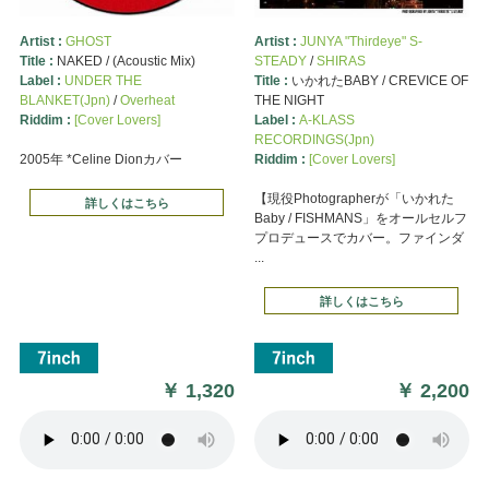
Artist :
GHOST
Artist :
JUNYA "Thirdeye" S-
Title :
NAKED / (Acoustic Mix)
STEADY
/
SHIRAS
Label :
UNDER THE
Title :
いかれたBABY / CREVICE OF
BLANKET(Jpn)
/
Overheat
THE NIGHT
Riddim :
[Cover Lovers]
Label :
A-KLASS
RECORDINGS(Jpn)
2005年 *Celine Dionカバー
Riddim :
[Cover Lovers]
【現役Photographerが「いかれた
詳しくはこちら
Baby / FISHMANS」をオールセルフ
プロデュースでカバー。ファインダ
...
詳しくはこちら
￥
1,320
￥
2,200