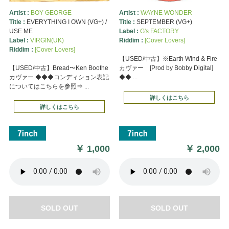
Artist :
BOY GEORGE
Artist :
WAYNE WONDER
Title :
EVERYTHING I OWN (VG+) /
Title :
SEPTEMBER (VG+)
USE ME
Label :
G's FACTORY
Label :
VIRGIN(UK)
Riddim :
[Cover Lovers]
Riddim :
[Cover Lovers]
【USED/中古】※Earth Wind & Fire
【USED/中古】Bread〜Ken Boothe
カヴァー [Prod by Bobby Digital]
カヴァー ◆◆◆コンディション表記
◆◆ ...
についてはこちらを参照⇒ ...
詳しくはこちら
詳しくはこちら
￥
1,000
￥
2,000
SOLD OUT
SOLD OUT