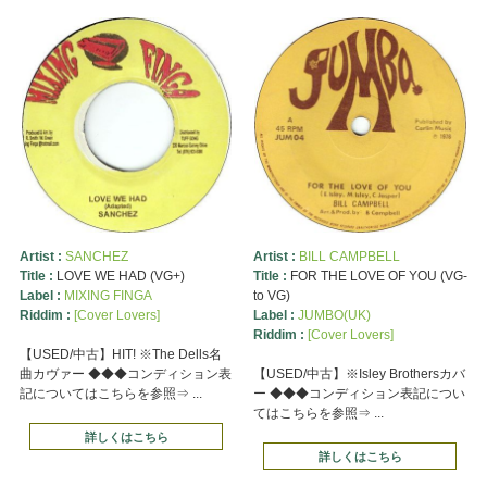
Artist :
SANCHEZ
Artist :
BILL CAMPBELL
Title :
LOVE WE HAD (VG+)
Title :
FOR THE LOVE OF YOU (VG-
Label :
MIXING FINGA
to VG)
Riddim :
[Cover Lovers]
Label :
JUMBO(UK)
Riddim :
[Cover Lovers]
【USED/中古】HIT! ※The Dells名
曲カヴァー ◆◆◆コンディション表
【USED/中古】※Isley Brothersカバ
記についてはこちらを参照⇒ ...
ー ◆◆◆コンディション表記につい
てはこちらを参照⇒ ...
詳しくはこちら
詳しくはこちら