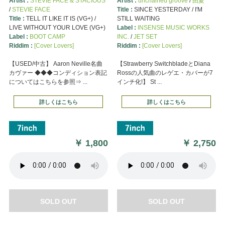
Artist :
STEVIE FACE & STACIOUS
Artist :
unchained groove
/
由夏
/
STEVIE FACE
Title :
SINCE YESTERDAY / I'M
Title :
TELL IT LIKE IT IS (VG+) /
STILL WAITING
LIVE WITHOUT YOUR LOVE (VG+)
Label :
INSENSE MUSIC WORKS
Label :
BOOT CAMP
INC.
/
JET SET
Riddim :
[Cover Lovers]
Riddim :
[Cover Lovers]
【USED/中古】 Aaron Neville名曲
【Strawberry SwitchbladeとDiana
カヴァー ◆◆◆コンディション表記
Rossの人気曲のレゲエ・カバーが7
についてはこちらを参照⇒ ...
インチ化!】 St ...
詳しくはこちら
詳しくはこちら
￥
1,800
￥
2,750
SOLD OUT
SOLD OUT