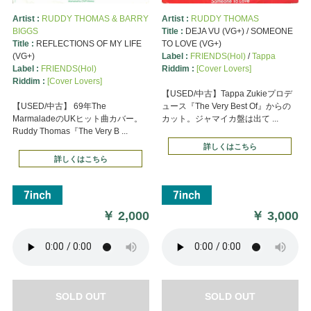
Artist :
RUDDY THOMAS & BARRY
Artist :
RUDDY THOMAS
BIGGS
Title :
DEJA VU (VG+) / SOMEONE
Title :
REFLECTIONS OF MY LIFE
TO LOVE (VG+)
(VG+)
Label :
FRIENDS(Hol)
/
Tappa
Label :
FRIENDS(Hol)
Riddim :
[Cover Lovers]
Riddim :
[Cover Lovers]
【USED/中古】Tappa Zukieプロデ
【USED/中古】 69年The
ュース『The Very Best Of』からの
MarmaladeのUKヒット曲カバー。
カット。ジャマイカ盤は出て ...
Ruddy Thomas『The Very B ...
詳しくはこちら
詳しくはこちら
￥
2,000
￥
3,000
SOLD OUT
SOLD OUT