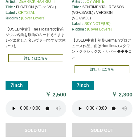
Artist :
DERRICK HARRIOTT
Artist :
JOY WHITE
Title :
FLOAT ON (VG- to VG+)
Title :
SENTIMENTAL REASON
Label :
CRYSTAL
(VG+/SWOL) / VERSION
Riddim :
[Cover Lovers]
(VG+/WOL)
Label :
SKY NOTE(UK)
【USED/中古】The Floatersの甘茶
Riddim :
[Cover Lovers]
ソウル名曲を原曲のムードそのまま
レゲエ化した名カヴァー!ですが大体
【USED/中古】初期Germainプロデ
いつも ...
ュース作品。曲はHamlinsのスタワ
ン・クラシックス・カバー ◆◆◆コ
ン ...
詳しくはこちら
詳しくはこちら
￥
2,500
￥
2,300
SOLD OUT
SOLD OUT