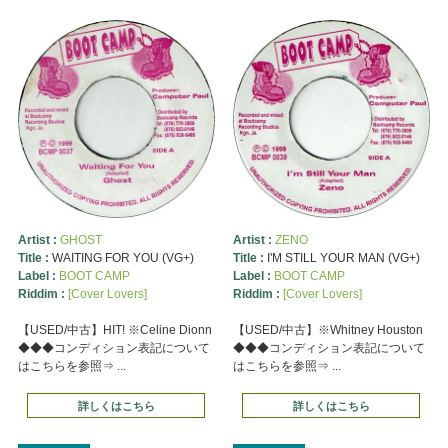
Artist :
GHOST
Artist :
ZENO
Title :
WAITING FOR YOU (VG+)
Title :
I'M STILL YOUR MAN (VG+)
Label :
BOOT CAMP
Label :
BOOT CAMP
Riddim :
[Cover Lovers]
Riddim :
[Cover Lovers]
【USED/中古】HIT! ※Celine Dionn
【USED/中古】※Whitney Houston
◆◆◆コンディション表記について
◆◆◆コンディション表記について
はこちらを参照⇒ ...
はこちらを参照⇒ ...
詳しくはこちら
詳しくはこちら