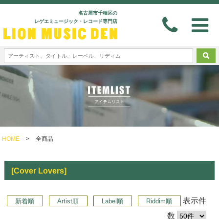
名古屋市千種区の
レゲエミュージック・レコード専門店
HOME
>
全商品
[Cover Lovers]
表示件
新着順
Artist順
Label順
Riddim順
数