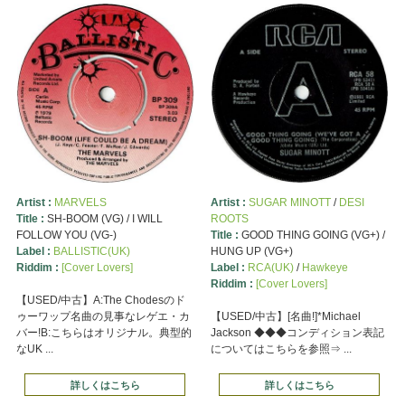
Artist :
MARVELS
Artist :
SUGAR MINOTT
/
DESI
Title :
SH-BOOM (VG) / I WILL
ROOTS
FOLLOW YOU (VG-)
Title :
GOOD THING GOING (VG+) /
Label :
BALLISTIC(UK)
HUNG UP (VG+)
Riddim :
[Cover Lovers]
Label :
RCA(UK)
/
Hawkeye
Riddim :
[Cover Lovers]
【USED/中古】A:The Chodesのド
ゥーワップ名曲の見事なレゲエ・カ
【USED/中古】[名曲!]*Michael
バー!B:こちらはオリジナル。典型的
Jackson ◆◆◆コンディション表記
なUK ...
についてはこちらを参照⇒ ...
詳しくはこちら
詳しくはこちら