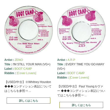
Artist :
ZENO
Artist :
A.R.P
Title :
I'M STILL YOUR MAN (VG+)
Title :
EVERY TIME YOU GO AWAY
Label :
BOOT CAMP
(VG+)
Riddim :
[Cover Lovers]
Label :
BOOT CAMP
Riddim :
[Cover Lovers]
【USED/中古】※Whitney Houston
◆◆◆コンディション表記について
【USED/中古】 Paul Youngカヴァ
はこちらを参照⇒ ...
ー ◆◆◆コンディション表記につい
てはこちらを参照⇒ ...
詳しくはこちら
詳しくはこちら