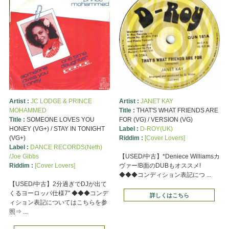
Artist :
JC LODGE & PRINCE
Artist :
JANET KAY
MOHAMMED
Title :
THAT'S WHAT FRIENDS ARE
Title :
SOMEONE LOVES YOU
FOR (VG) / VERSION (VG)
HONEY (VG+) / STAY IN TONIGHT
Label :
D-ROY(UK)
(VG+)
Riddim :
[Cover Lovers]
Label :
DANCE RECORDS(Neth)
/Joe Gibbs
【USED/中古】*Deniece Williamsカ
Riddim :
[Cover Lovers]
ヴァー!B面のDUBもオススメ!
◆◆◆コンディション表記につ ...
【USED/中古】2分過ぎでDJが出て
くるヨーロッパ仕様7" ◆◆◆コンデ
詳しくはこちら
ィション表記についてはこちらを参
照⇒ ...