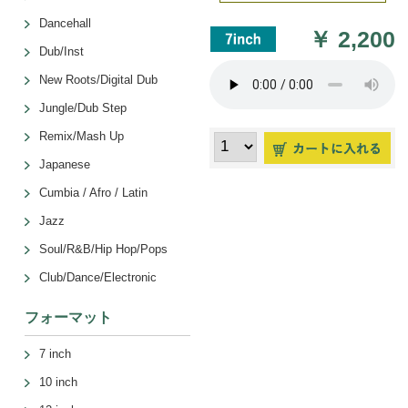
Dancehall
￥
2,200
Dub/Inst
New Roots/Digital Dub
Jungle/Dub Step
Remix/Mash Up
Japanese
Cumbia / Afro / Latin
Jazz
Soul/R&B/Hip Hop/Pops
Club/Dance/Electronic
フォーマット
7 inch
10 inch