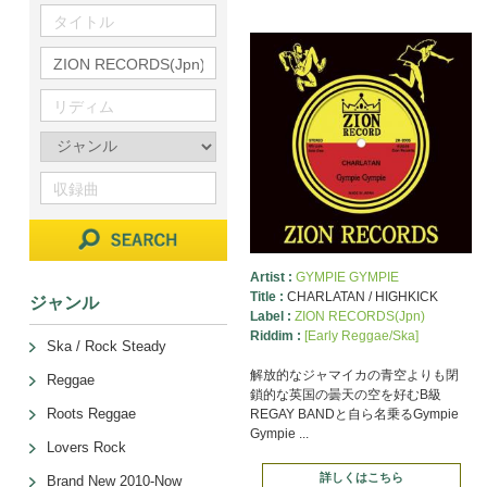
Artist :
GYMPIE GYMPIE
Title :
CHARLATAN / HIGHKICK
ジャンル
Label :
ZION RECORDS(Jpn)
Riddim :
[Early Reggae/Ska]
Ska / Rock Steady
解放的なジャマイカの青空よりも閉
Reggae
鎖的な英国の曇天の空を好むB級
Roots Reggae
REGAY BANDと自ら名乗るGympie
Gympie ...
Lovers Rock
詳しくはこちら
Brand New 2010-Now