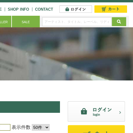
E
SHOP INFO
CONTACT
ELLER
SALE
表示件数
順