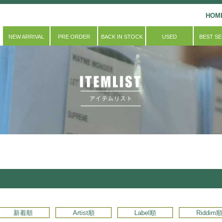
HOM
NEW ARRIVAL
PRE ORDER
BACK IN STOCK
USED
BEST S
新着順
Artist順
Label順
Riddim