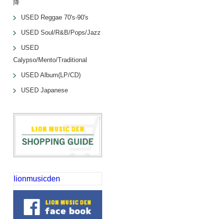
降
USED Reggae 70's-90's
USED Soul/R&B/Pops/Jazz
USED
Calypso/Mento/Traditional
USED Album(LP/CD)
USED Japanese
lionmusicden