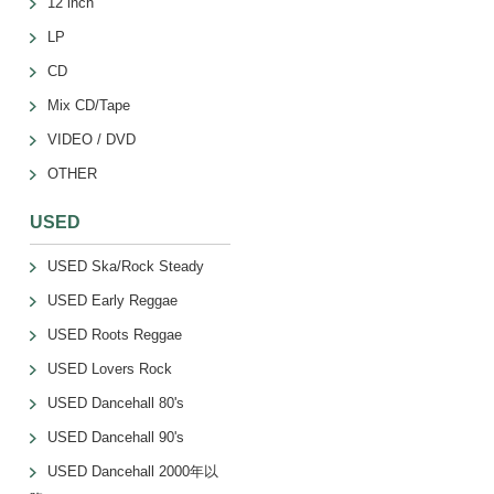
12 inch
LP
CD
Mix CD/Tape
VIDEO / DVD
OTHER
USED
USED Ska/Rock Steady
USED Early Reggae
USED Roots Reggae
USED Lovers Rock
USED Dancehall 80's
USED Dancehall 90's
USED Dancehall 2000年以