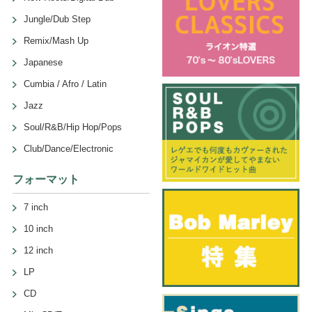
Jungle/Dub Step
Remix/Mash Up
Japanese
Cumbia / Afro / Latin
Jazz
Soul/R&B/Hip Hop/Pops
Club/Dance/Electronic
フォーマット
7 inch
10 inch
12 inch
LP
CD