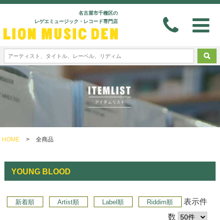
名古屋市千種区の
レゲエミュージック・レコード専門店
HOME
>
全商品
YOUNG BLOOD
表示件
新着順
Artist順
Label順
Riddim順
数