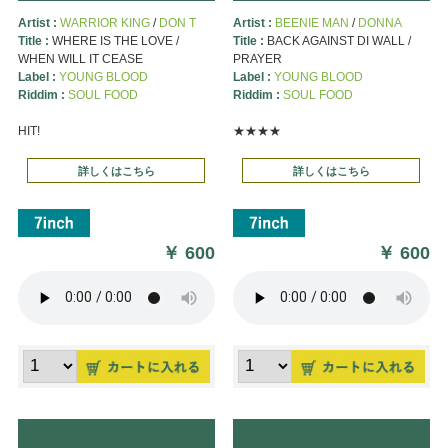
Artist :
WARRIOR KING
/
DON T
Artist :
BEENIE MAN
/
DONNA
Title :
WHERE IS THE LOVE /
Title :
BACK AGAINST DI WALL /
WHEN WILL IT CEASE
PRAYER
Label :
YOUNG BLOOD
Label :
YOUNG BLOOD
Riddim :
SOUL FOOD
Riddim :
SOUL FOOD
HIT!
★★★★
詳しくはこちら
詳しくはこちら
￥
600
￥
600