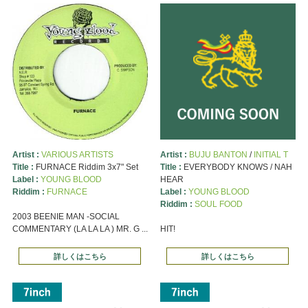
Artist :
VARIOUS ARTISTS
Artist :
BUJU BANTON
/
INITIAL T
Title :
FURNACE Riddim 3x7" Set
Title :
EVERYBODY KNOWS / NAH
Label :
YOUNG BLOOD
HEAR
Riddim :
FURNACE
Label :
YOUNG BLOOD
Riddim :
SOUL FOOD
2003 BEENIE MAN -SOCIAL
COMMENTARY (LA LA LA ) MR. G ...
HIT!
詳しくはこちら
詳しくはこちら