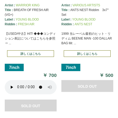
Artist :
WARRIOR KING
Artist :
VARIOUS ARTISTS
Title :
BREATH OF FRESH AIR
Title :
ANTS NEST Riddim 3x7"
(VG+)
Set
Label :
YOUNG BLOOD
Label :
YOUNG BLOOD
Riddim :
FRESH AIR
Riddim :
ANTS NEST
【USED/中古】HIT! ◆◆◆コンディ
1999 当レーベル最初のヒット・リ
ション表記についてはこちらを参照
ディム BEENIE MAN -100 DALLAR
⇒ ...
BAG Mr. ...
詳しくはこちら
詳しくはこちら
￥
700
￥
500
SOLD OUT
SOLD OUT