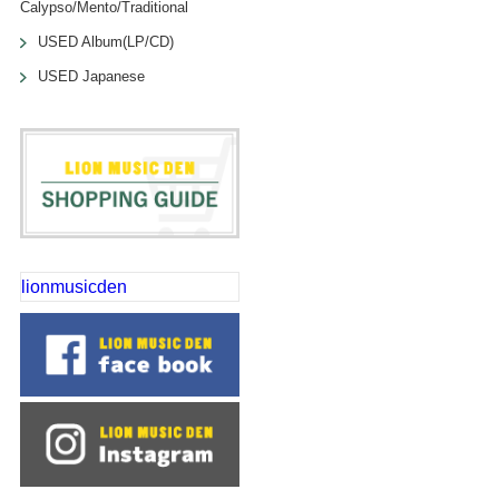
Calypso/Mento/Traditional
USED Album(LP/CD)
USED Japanese
lionmusicden