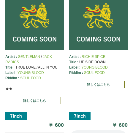
Artist :
GENTLEMAN
/
JACK
Artist :
RICHIE SPICE
RADICS
Title :
UP SIDE DOWN
Title :
TRUE LOVE / ALL IN YOU
Label :
YOUNG BLOOD
Label :
YOUNG BLOOD
Riddim :
SOUL FOOD
Riddim :
SOUL FOOD
詳しくはこちら
★★
詳しくはこちら
￥
600
￥
600