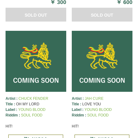
￥
300
￥
600
SOLD OUT
SOLD OUT
Artist :
CHUCK FENDER
Artist :
JAH CURE
Title :
OH MY LORD
Title :
LOVE YOU
Label :
YOUNG BLOOD
Label :
YOUNG BLOOD
Riddim :
SOUL FOOD
Riddim :
SOUL FOOD
HIT!
HIT!