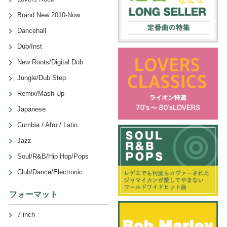
Brand New 2010-Now
Dancehall
Dub/Inst
New Roots/Digital Dub
Jungle/Dub Step
Remix/Mash Up
Japanese
Cumbia / Afro / Latin
Jazz
Soul/R&B/Hip Hop/Pops
Club/Dance/Electronic
フォーマット
7 inch