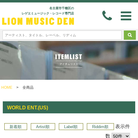
名古屋市千種区の
レゲエミュージック・レコード専門店
HOME
>
全商品
WORLD ENT.(US)
表示件
新着順
Artist順
Label順
Riddim順
数