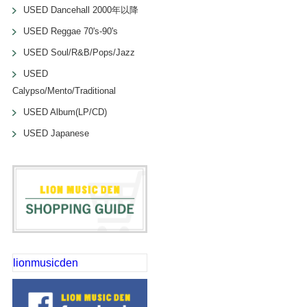
USED Dancehall 2000年以降
USED Reggae 70's-90's
USED Soul/R&B/Pops/Jazz
USED
Calypso/Mento/Traditional
USED Album(LP/CD)
USED Japanese
lionmusicden