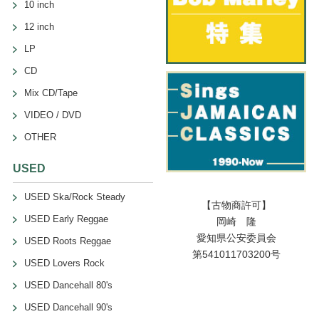
10 inch
12 inch
LP
CD
Mix CD/Tape
VIDEO / DVD
OTHER
USED
USED Ska/Rock Steady
【古物商許可】
USED Early Reggae
岡崎 隆
愛知県公安委員会
USED Roots Reggae
第541011703200号
USED Lovers Rock
USED Dancehall 80's
USED Dancehall 90's