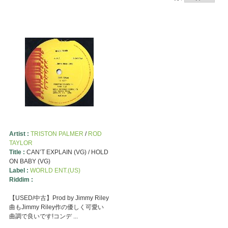
Artist :
TRISTON PALMER
/
ROD
TAYLOR
Title :
CAN’T EXPLAIN (VG) / HOLD
ON BABY (VG)
Label :
WORLD ENT.(US)
Riddim :
【USED/中古】Prod by Jimmy Riley
曲もJimmy Riley作の優しく可愛い
曲調で良いです!コンデ ...