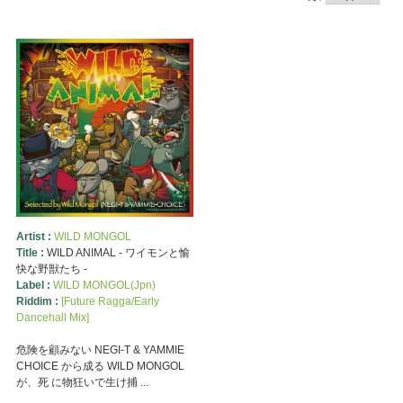
Artist :
WILD MONGOL
Title :
WILD ANIMAL - ワイモンと愉
快な野獣たち -
Label :
WILD MONGOL(Jpn)
Riddim :
[Future Ragga/Early
Dancehall Mix]
危険を顧みない NEGI-T & YAMMIE
CHOICE から成る WILD MONGOL
が、死 に物狂いで生け捕 ...