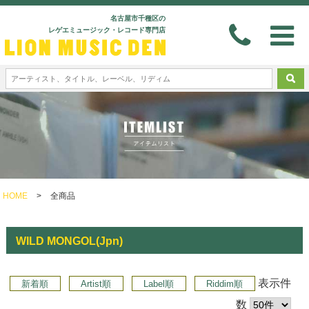
名古屋市千種区の
レゲエミュージック・レコード専門店
HOME
>
全商品
WILD MONGOL(Jpn)
表示件
新着順
Artist順
Label順
Riddim順
数