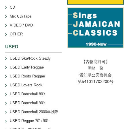
CD
Mix CD/Tape
VIDEO / DVD
OTHER
USED
USED Ska/Rock Steady
【古物商許可】
USED Early Reggae
岡崎 隆
愛知県公安委員会
USED Roots Reggae
第541011703200号
USED Lovers Rock
USED Dancehall 80's
USED Dancehall 90's
USED Dancehall 2000年以降
USED Reggae 70's-90's