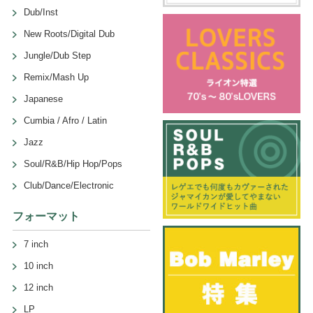
Dub/Inst
New Roots/Digital Dub
Jungle/Dub Step
Remix/Mash Up
Japanese
Cumbia / Afro / Latin
Jazz
Soul/R&B/Hip Hop/Pops
Club/Dance/Electronic
フォーマット
7 inch
10 inch
12 inch
LP