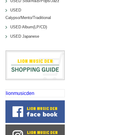
USED Soul/R&B/Pops/Jazz
USED
Calypso/Mento/Traditional
USED Album(LP/CD)
USED Japanese
lionmusicden