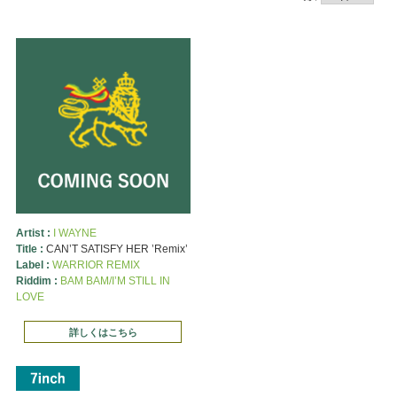
Artist :
I WAYNE
Title :
CAN’T SATISFY HER ’Remix’
Label :
WARRIOR REMIX
Riddim :
BAM BAM/I’M STILL IN
LOVE
詳しくはこちら