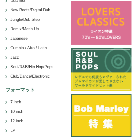
Dub/Inst
New Roots/Digital Dub
Jungle/Dub Step
Remix/Mash Up
Japanese
Cumbia / Afro / Latin
Jazz
Soul/R&B/Hip Hop/Pops
Club/Dance/Electronic
フォーマット
7 inch
10 inch
12 inch
LP