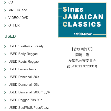
CD
Mix CD/Tape
VIDEO / DVD
OTHER
USED
USED Ska/Rock Steady
【古物商許可】
USED Early Reggae
岡崎 隆
愛知県公安委員会
USED Roots Reggae
第541011703200号
USED Lovers Rock
USED Dancehall 80's
USED Dancehall 90's
USED Dancehall 2000年以降
USED Reggae 70's-90's
USED Soul/R&B/Pops/Jazz