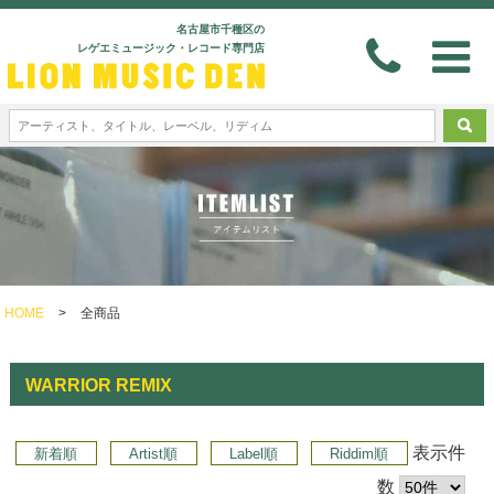
名古屋市千種区の
レゲエミュージック・レコード専門店
HOME
>
全商品
WARRIOR REMIX
表示件
新着順
Artist順
Label順
Riddim順
数