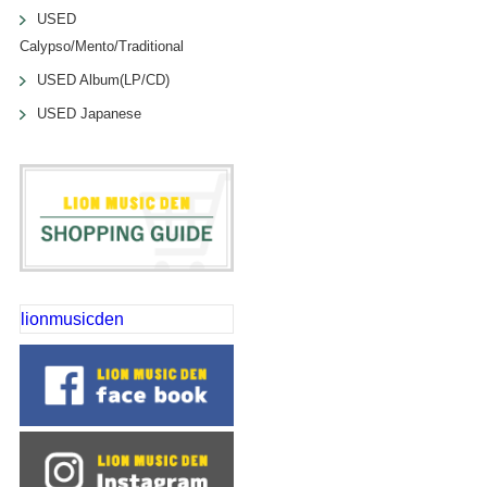
USED
Calypso/Mento/Traditional
USED Album(LP/CD)
USED Japanese
lionmusicden