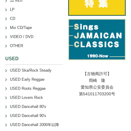
12 inch
LP
CD
Mix CD/Tape
VIDEO / DVD
OTHER
USED
USED Ska/Rock Steady
【古物商許可】
USED Early Reggae
岡崎 隆
愛知県公安委員会
USED Roots Reggae
第541011703200号
USED Lovers Rock
USED Dancehall 80's
USED Dancehall 90's
USED Dancehall 2000年以降