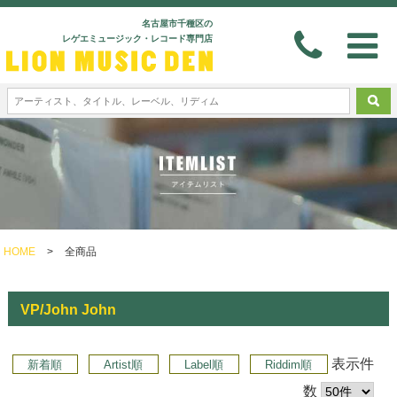
名古屋市千種区の
レゲエミュージック・レコード専門店
HOME
>
全商品
VP/John John
表示件
新着順
Artist順
Label順
Riddim順
数