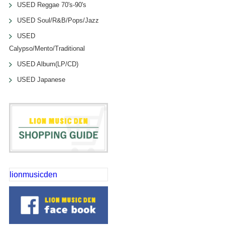
USED Reggae 70's-90's
USED Soul/R&B/Pops/Jazz
USED
Calypso/Mento/Traditional
USED Album(LP/CD)
USED Japanese
lionmusicden