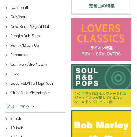
Dancehall
Dub/Inst
New Roots/Digital Dub
Jungle/Dub Step
Remix/Mash Up
Japanese
Cumbia / Afro / Latin
Jazz
Soul/R&B/Hip Hop/Pops
Club/Dance/Electronic
フォーマット
7 inch
10 inch