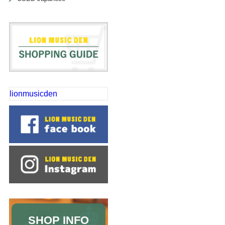
lionmusicden
SHOP INFO