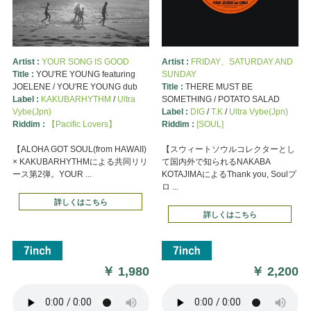
Artist :
YOUR SONG IS GOOD
Artist :
FRIDAY、SATURDAY AND
Title :
YOU'RE YOUNG featuring
SUNDAY
JOELENE / YOU'RE YOUNG dub
Title :
THERE MUST BE
Label :
KAKUBARHYTHM
/
Ultra
SOMETHING / POTATO SALAD
Vybe(Jpn)
Label :
DIG
/
T.K
/
Ultra Vybe(Jpn)
Riddim :
【Pacific Lovers】
Riddim :
[SOUL]
【ALOHA GOT SOUL(from HAWAII)
【スウィートソウルコレクターとし
× KAKUBARHYTHMによる共同リリ
て国内外で知られるNAKABA
ース第2弾。YOUR ...
KOTAJIMAによるThank you, Soulプ
ロ ...
詳しくはこちら
詳しくはこちら
￥
1,980
￥
2,200