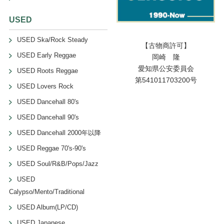
USED
USED Ska/Rock Steady
【古物商許可】
USED Early Reggae
岡崎 隆
愛知県公安委員会
USED Roots Reggae
第541011703200号
USED Lovers Rock
USED Dancehall 80's
USED Dancehall 90's
USED Dancehall 2000年以降
USED Reggae 70's-90's
USED Soul/R&B/Pops/Jazz
USED
Calypso/Mento/Traditional
USED Album(LP/CD)
USED Japanese