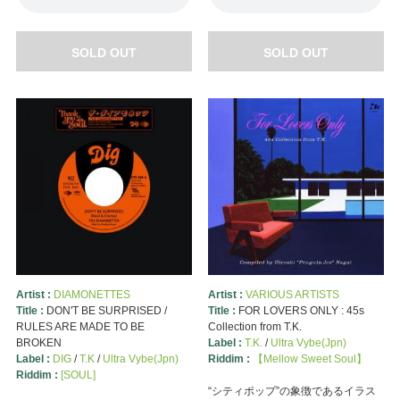
SOLD OUT
SOLD OUT
Artist :
DIAMONETTES
Artist :
VARIOUS ARTISTS
Title :
DON'T BE SURPRISED /
Title :
FOR LOVERS ONLY : 45s
RULES ARE MADE TO BE
Collection from T.K.
BROKEN
Label :
T.K.
/
Ultra Vybe(Jpn)
Label :
DIG
/
T.K
/
Ultra Vybe(Jpn)
Riddim :
【Mellow Sweet Soul】
Riddim :
[SOUL]
“シティポップ”の象徴であるイラス