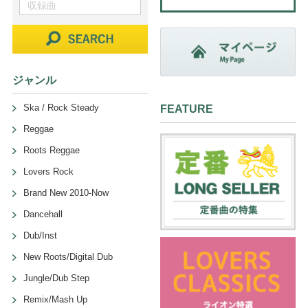
ジャンル
Ska / Rock Steady
FEATURE
Reggae
Roots Reggae
Lovers Rock
Brand New 2010-Now
Dancehall
Dub/Inst
New Roots/Digital Dub
Jungle/Dub Step
Remix/Mash Up