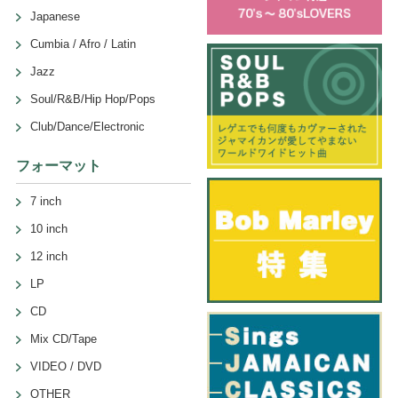
Japanese
Cumbia / Afro / Latin
Jazz
Soul/R&B/Hip Hop/Pops
Club/Dance/Electronic
フォーマット
7 inch
10 inch
12 inch
LP
CD
Mix CD/Tape
VIDEO / DVD
OTHER