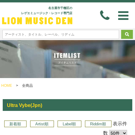
名古屋市千種区の
レゲエミュージック・レコード専門店
HOME
>
全商品
Ultra Vybe(Jpn)
表示件
新着順
Artist順
Label順
Riddim順
数