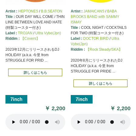
Artist :
HEPTONES
/
B.B.SEATON
Artist :
JAMAICANS
/
BABA
Title :
OUR DAY WILL COME / THIN
BROOKS BAND with SAMMY
LINE BETWEEN LOVE AND HATE
ISMAY
(特製コースター付き)
Title :
COOL NIGHT / COCKTAILS
Label :
TROJAN
/
Ultra Vybe(Jpn)
FOR TWO (特製コースター付き)
Riddim :
【Covers】
Label :
DOCTOR BIRD
/
Ultra
Vybe(Jpn)
2023年12月にリリースされるDJ
Riddim :
【Rock Steady/SKA】
HOLIDAY (a.k.a. 今里 from
STRUGGLE FOR PRID ...
2020年8月にリリースされたDJ
HOLIDAY (a.k.a. 今里 from
STRUGGLE FOR PRIDE ...
詳しくはこちら
詳しくはこちら
￥
2,200
￥
2,200