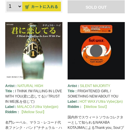
SOLD OUT
Artist :
NATURAL HIGH
Artist :
SILENT MAJORITY
Title :
I THINK I'M FALLING IN LOVE
Title :
FRIGHTENED GIRL /
WITH YOU(君に恋してる) / TRUST
SOMETHING NEW ABOUT YOU
IN ME(私を信じて)
Label :
HOT WAX
/
Ultra Vybe(Jpn)
Label :
MALACO
/
Ultra Vybe(jpn)
Riddim :
【Mellow Soul】
Riddim :
【Mellow Soul】
国内外でスウィートソウルコレクタ
名門レーベル、マラコ・レコード代
ーとして知られるNAKABA
表ファンク・バンド"ナチュラル・ハ
KOTAJIMAによるThank you, Soulプ