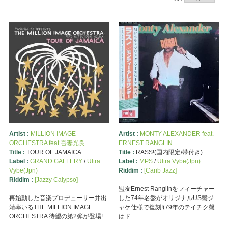
Artist :
MILLION IMAGE
Artist :
MONTY ALEXANDER feat.
ORCHESTRA feat.吾妻光良
ERNEST RANGLIN
Title :
TOUR OF JAMAICA
Title :
RASS!(国内限定/帯付き)
Label :
GRAND GALLERY
/
Ultra
Label :
MPS
/
Ultra Vybe(Jpn)
Vybe(Jpn)
Riddim :
[Carib Jazz]
Riddim :
[Jazzy Calypso]
盟友Ernest Ranglinをフィーチャー
再始動した音楽プロデューサー井出
した74年名盤がオリジナルUS盤ジ
靖率いるTHE MILLION IMAGE
ャケ仕様で復刻!(79年のテイチク盤
ORCHESTRA 待望の第2弾が登場! ...
はド ...