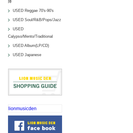
降
USED Reggae 70's-90's
USED Soul/R&B/Pops/Jazz
USED
Calypso/Mento/Traditional
USED Album(LP/CD)
USED Japanese
lionmusicden