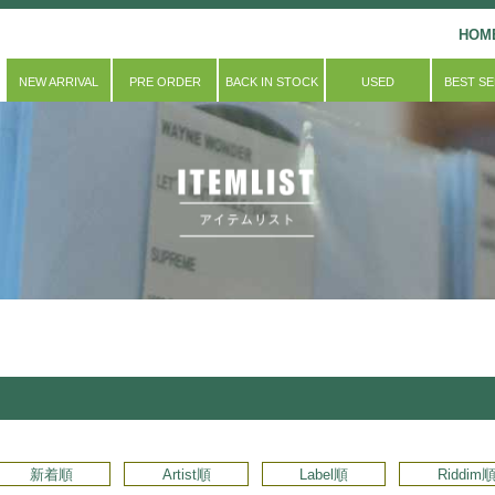
HOM
NEW ARRIVAL
PRE ORDER
BACK IN STOCK
USED
BEST S
新着順
Artist順
Label順
Riddim