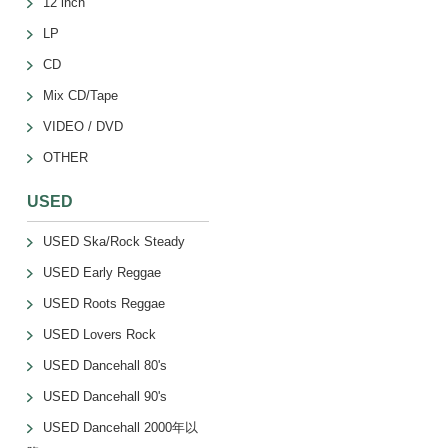
12 inch
LP
CD
Mix CD/Tape
VIDEO / DVD
OTHER
USED
USED Ska/Rock Steady
USED Early Reggae
USED Roots Reggae
USED Lovers Rock
USED Dancehall 80's
USED Dancehall 90's
USED Dancehall 2000年以