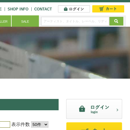
E
SHOP INFO
CONTACT
ELLER
SALE
表示件数
順