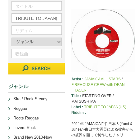
Artist :
JAMAICA ALL STARS
/
FIREHOUSE CREW with DEAN
ジャンル
FRASER
Title :
STARTING OVER /
Ska / Rock Steady
MATSUSHIMA
Label :
TRIBUTE TO JAPAN(US)
Reggae
Riddim :
Roots Reggae
2011年 JAMAICA在住日本人(Yumi &
Lovers Rock
June)が東日本大震災による被害から
の復興を願って制作したチャリ ...
Brand New 2010-Now