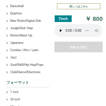
Dancehall
詳しくはこちら
Dub/Inst
￥
800
New Roots/Digital Dub
Jungle/Dub Step
Remix/Mash Up
Japanese
SOLD OUT
Cumbia / Afro / Latin
Jazz
Soul/R&B/Hip Hop/Pops
Club/Dance/Electronic
フォーマット
7 inch
10 inch