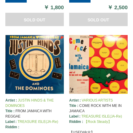
￥
1,800
￥
2,500
SOLD OUT
SOLD OUT
Artist :
JUSTIN HINDS & THE
Artist :
VARIOUS ARTISTS
DOMINOES
Title :
COME ROCK WITH ME IN
Title :
FROM JAMAICA WITH
JAMAICA
REGGAE
Label :
TREASURE ISLE(JA-Re)
Label :
TREASURE ISLE(JA-Re)
Riddim :
【Rock Steady】
Riddim :
【USED/中古】