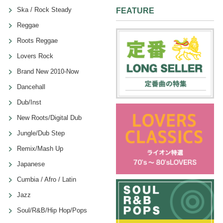
Ska / Rock Steady
FEATURE
Reggae
Roots Reggae
Lovers Rock
Brand New 2010-Now
Dancehall
Dub/Inst
New Roots/Digital Dub
Jungle/Dub Step
Remix/Mash Up
Japanese
Cumbia / Afro / Latin
Jazz
Soul/R&B/Hip Hop/Pops