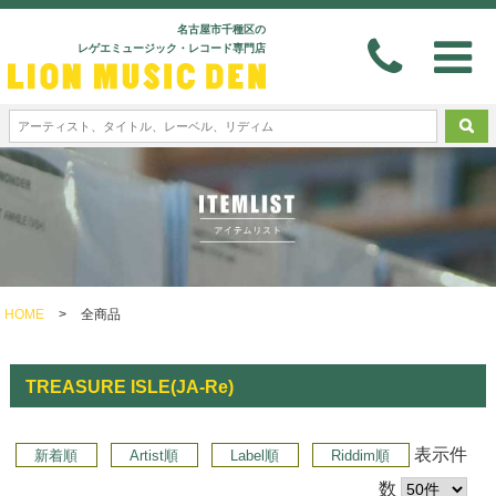
名古屋市千種区の
レゲエミュージック・レコード専門店
HOME
>
全商品
TREASURE ISLE(JA-Re)
表示件
新着順
Artist順
Label順
Riddim順
数