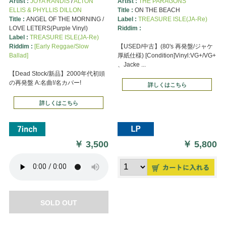
Artist :
JOYA RANDIS
/
ALTON
Artist :
THE PARAGONS
ELLIS & PHYLLIS DILLON
Title :
ON THE BEACH
Title :
ANGEL OF THE MORNING /
Label :
TREASURE ISLE(JA-Re)
LOVE LETERS(Purple Vinyl)
Riddim :
Label :
TREASURE ISLE(JA-Re)
Riddim :
[Early Reggae/Slow
【USED/中古】(80's 再発盤/ジャケ
Ballad]
厚紙仕様) [Condition]Vinyl:VG+/VG+
、Jacke ...
【Dead Stock/新品】2000年代初頭
の再発盤 A:名曲!/名カバー!
詳しくはこちら
詳しくはこちら
￥
3,500
￥
5,800
SOLD OUT