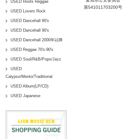
USED Roots Reggae
第541011703200号
USED Lovers Rock
USED Dancehall 80's
USED Dancehall 90's
USED Dancehall 2000年以降
USED Reggae 70's-90's
USED Soul/R&B/Pops/Jazz
USED
Calypso/Mento/Traditional
USED Album(LP/CD)
USED Japanese