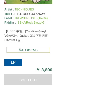
Artist :
TECHNIQUES
Title :
LITTLE DID YOU KNOW
Label :
TREASURE ISLE(JA-Re)
Riddim :
【SKA/Rock Steady】
【USED/中古】[Condition]Vinyl:
VG+/VG+、Jacket: G(左下角切除)
SKA:8曲+色 ...
詳しくはこちら
￥
3,800
SOLD OUT