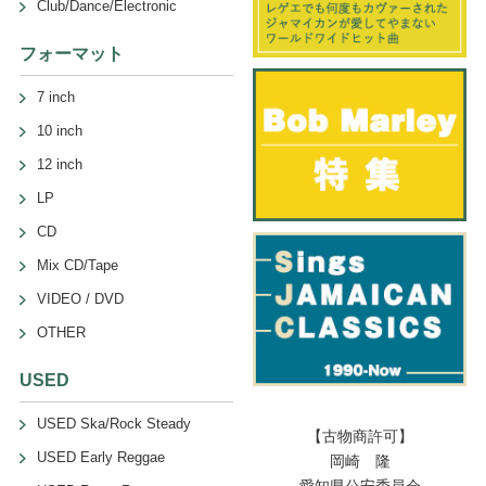
Club/Dance/Electronic
フォーマット
7 inch
10 inch
12 inch
LP
CD
Mix CD/Tape
VIDEO / DVD
OTHER
USED
USED Ska/Rock Steady
【古物商許可】
USED Early Reggae
岡崎 隆
愛知県公安委員会