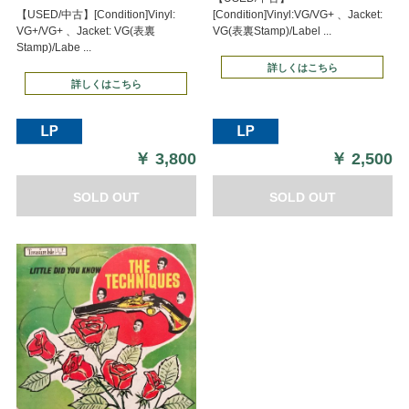
【USED/中古】[Condition]Vinyl:
[Condition]Vinyl:VG/VG+ 、Jacket:
VG+/VG+ 、Jacket: VG(表裏
VG(表裏Stamp)/Label ...
Stamp)/Labe ...
詳しくはこちら
詳しくはこちら
￥
3,800
￥
2,500
SOLD OUT
SOLD OUT