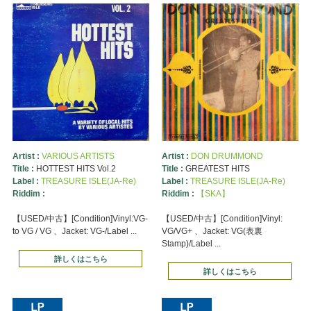
Artist :
VARIOUS ARTISTS
Artist :
DON DRUMMOND
Title :
HOTTEST HITS Vol.2
Title :
GREATEST HITS
Label :
TREASURE ISLE(JA-Re)
Label :
TREASURE ISLE(JA-Re)
Riddim :
Riddim :
【SKA】
【USED/中古】[Condition]Vinyl:VG-
【USED/中古】[Condition]Vinyl:
to VG / VG 、Jacket: VG-/Label ...
VG/VG+ 、Jacket: VG(表裏
Stamp)/Label ...
詳しくはこちら
詳しくはこちら