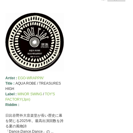
Artist :
EGO-WRAPPIN'
Title :
AQUA ROBE / TREASURES
HIGH
Label :
MINOR SWING
/
TOY'S
FACTORY(Jpn)
Riddim :
日比谷野外大音楽堂が長い歴史に幕
を閉じる2025年。最高出演回数を誇
る夏の風物詩
「Dance,Dance.Dance」の ...