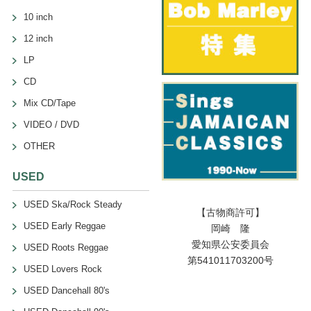
10 inch
12 inch
LP
CD
Mix CD/Tape
VIDEO / DVD
OTHER
USED
USED Ska/Rock Steady
【古物商許可】
USED Early Reggae
岡崎 隆
愛知県公安委員会
USED Roots Reggae
第541011703200号
USED Lovers Rock
USED Dancehall 80's