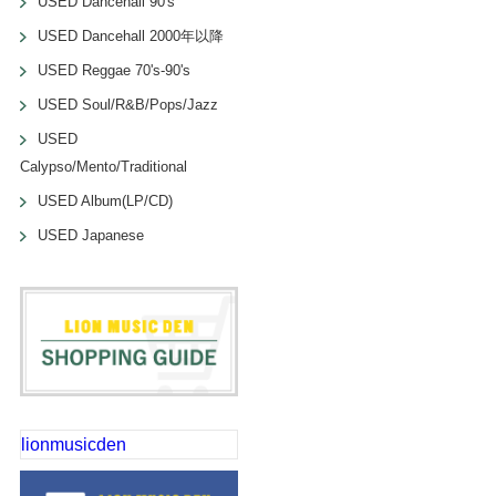
USED Dancehall 90's
USED Dancehall 2000年以降
USED Reggae 70's-90's
USED Soul/R&B/Pops/Jazz
USED
Calypso/Mento/Traditional
USED Album(LP/CD)
USED Japanese
lionmusicden