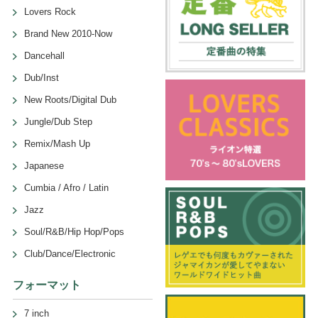
Lovers Rock
Brand New 2010-Now
Dancehall
Dub/Inst
New Roots/Digital Dub
Jungle/Dub Step
Remix/Mash Up
Japanese
Cumbia / Afro / Latin
Jazz
Soul/R&B/Hip Hop/Pops
Club/Dance/Electronic
フォーマット
7 inch