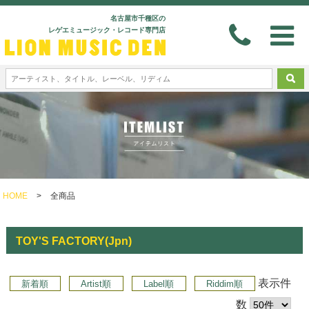
名古屋市千種区の
レゲエミュージック・レコード専門店
HOME
>
全商品
TOY'S FACTORY(Jpn)
表示件
新着順
Artist順
Label順
Riddim順
数