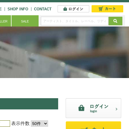
E
SHOP INFO
CONTACT
ELLER
SALE
表示件数
順