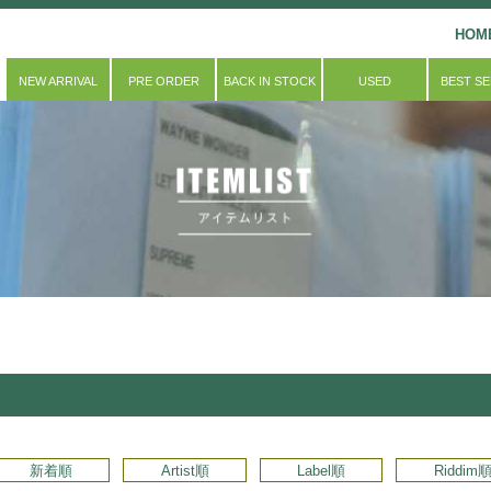
HOM
NEW ARRIVAL
PRE ORDER
BACK IN STOCK
USED
BEST S
新着順
Artist順
Label順
Riddim