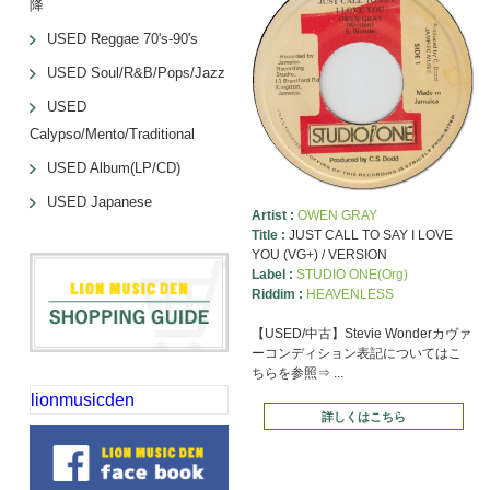
降
USED Reggae 70's-90's
USED Soul/R&B/Pops/Jazz
USED
Calypso/Mento/Traditional
USED Album(LP/CD)
USED Japanese
Artist :
OWEN GRAY
Title :
JUST CALL TO SAY I LOVE
YOU (VG+) / VERSION
Label :
STUDIO ONE(Org)
Riddim :
HEAVENLESS
【USED/中古】Stevie Wonderカヴァ
ーコンディション表記についてはこ
ちらを参照⇒ ...
lionmusicden
詳しくはこちら