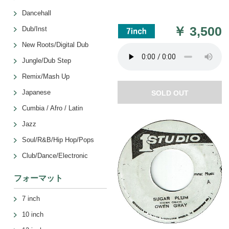
Dancehall
￥
3,500
Dub/Inst
New Roots/Digital Dub
Jungle/Dub Step
Remix/Mash Up
Japanese
SOLD OUT
Cumbia / Afro / Latin
Jazz
Soul/R&B/Hip Hop/Pops
Club/Dance/Electronic
フォーマット
7 inch
10 inch