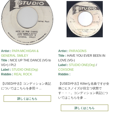
Artist :
PAPA MICHIGAN &
Artist :
PARAGONS
GENERAL SMILEY
Title :
HAVE YOU EVER BEEN IN
Title :
NICE UP THE DANCE (VG to
LOVE (VG-)
VG+) / Pt.2
Label :
STUDIO ONE(Org)
/
Label :
STUDIO ONE(Org)
COXSONE
Riddim :
REAL ROCK
Riddim :
【USED/中古】コンディション表記
【USED/中古】Killerな名曲ですが全
についてはこちらを参照⇒ ...
体にヒスノイズが目立つ状態で
す・・・。コンディション表記につ
いてはこちらを参 ...
詳しくはこちら
詳しくはこちら