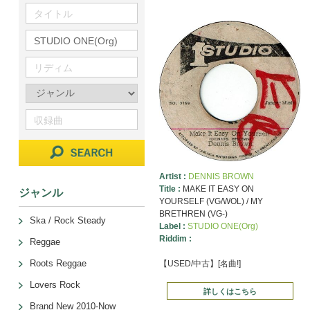
Artist :
DENNIS BROWN
Title :
MAKE IT EASY ON
ジャンル
YOURSELF (VG/WOL) / MY
BRETHREN (VG-)
Ska / Rock Steady
Label :
STUDIO ONE(Org)
Riddim :
Reggae
Roots Reggae
【USED/中古】[名曲!]
Lovers Rock
詳しくはこちら
Brand New 2010-Now