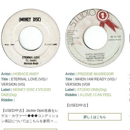
Artist :
HORACE ANDY
Artist :
FREDDIE McGREGOR
Title :
ETERNAL LOVE (VG) /
Title :
WHEN I AM READY (VG) /
VERSION (VG)
VERSION (VG9
Label :
MONEY DISC
/
STUDIO
Label :
STUDIO ONE(Org)
ONE(Org)
Riddim :
A LOVE I CAN FEEL
Riddim :
【USED/中古】
【USED/中古】Jackie Opel名曲をレ
ゲエ・カヴァー! ◆◆◆コンディショ
詳しくはこちら
ン表記についてはこちらを参照⇒ ...