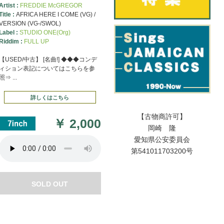
Artist :
FREDDIE McGREGOR
Title :
AFRICA HERE I COME (VG) /
VERSION (VG-/SWOL)
Label :
STUDIO ONE(Org)
Riddim :
FULL UP
【USED/中古】 [名曲!] ◆◆◆コンデ
ィション表記についてはこちらを参
照⇒ ...
詳しくはこちら
【古物商許可】
￥
2,000
岡崎 隆
愛知県公安委員会
第541011703200号
SOLD OUT