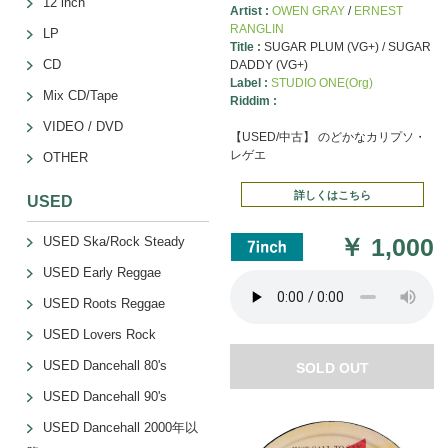
12 inch
Artist :
OWEN GRAY
/
ERNEST
RANGLIN
LP
Title :
SUGAR PLUM (VG+) / SUGAR
CD
DADDY (VG+)
Label :
STUDIO ONE(Org)
Mix CD/Tape
Riddim :
VIDEO / DVD
【USED/中古】 のどかなカリプソ・
レゲエ
OTHER
詳しくはこちら
USED
￥
1,000
USED Ska/Rock Steady
USED Early Reggae
USED Roots Reggae
USED Lovers Rock
USED Dancehall 80's
SOLD OUT
USED Dancehall 90's
USED Dancehall 2000年以