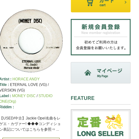
Artist :
HORACE ANDY
Title :
ETERNAL LOVE (VG) /
VERSION (VG)
Label :
MONEY DISC
/
STUDIO
FEATURE
ONE(Org)
Riddim :
【USED/中古】Jackie Opel名曲をレ
ゲエ・カヴァー! ◆◆◆コンディショ
ン表記についてはこちらを参照⇒ ...