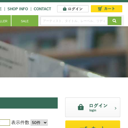
E
SHOP INFO
CONTACT
ELLER
SALE
表示件数
順