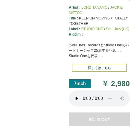
Artist :
LORD TANAMO
/
JACKIE
MITTOO
Title :
KEEP ON MOVING / TOTALLY
TOGETHER
Label :
STUDIO ONE
/
Soul Jazz(UK)
Riddim :
[Soul Jazz RecordsとStudio Oneのパ
ートナーシップ25周年を記念し、
Studio Oneを代表 ...
詳しくはこちら
￥
2,980
SOLD OUT