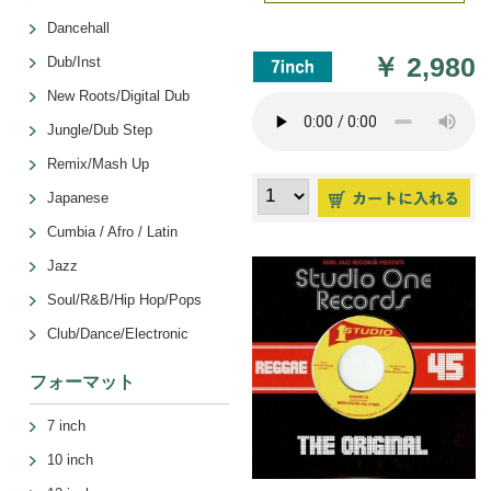
Dancehall
￥
2,980
Dub/Inst
New Roots/Digital Dub
Jungle/Dub Step
Remix/Mash Up
Japanese
Cumbia / Afro / Latin
Jazz
Soul/R&B/Hip Hop/Pops
Club/Dance/Electronic
フォーマット
7 inch
10 inch