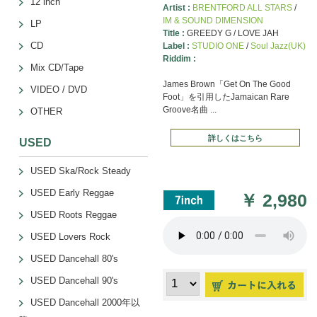
12 inch
Artist :
BRENTFORD ALL STARS
/
IM & SOUND DIMENSION
LP
Title :
GREEDY G / LOVE JAH
CD
Label :
STUDIO ONE
/
Soul Jazz(UK)
Riddim :
Mix CD/Tape
James Brown「Get On The Good
VIDEO / DVD
Foot」を引用したJamaican Rare
Groove名曲 ...
OTHER
詳しくはこちら
USED
USED Ska/Rock Steady
USED Early Reggae
￥
2,980
USED Roots Reggae
USED Lovers Rock
USED Dancehall 80's
USED Dancehall 90's
USED Dancehall 2000年以