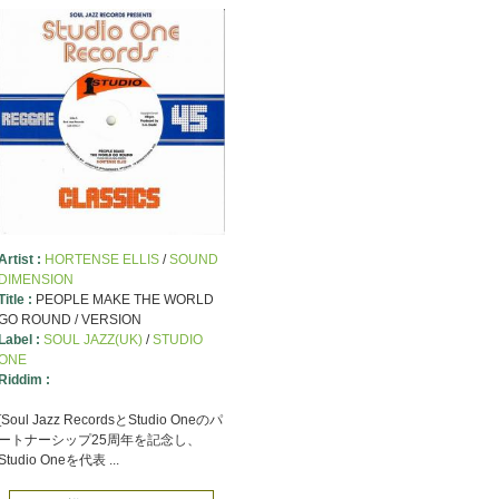
Artist :
HORTENSE ELLIS
/
SOUND
DIMENSION
Title :
PEOPLE MAKE THE WORLD
GO ROUND / VERSION
Label :
SOUL JAZZ(UK)
/
STUDIO
ONE
Riddim :
[Soul Jazz RecordsとStudio Oneのパ
ートナーシップ25周年を記念し、
Studio Oneを代表 ...