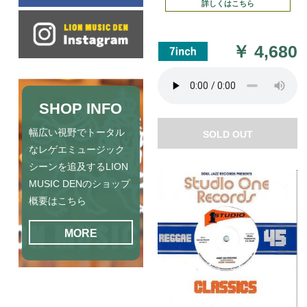
詳しくはこちら
￥
4,680
SHOP INFO
幅広い視野でトータル
SOLD OUT
なレゲエミュージック
シーンを追及するLION
MUSIC DENのショップ
概要はこちら
MORE