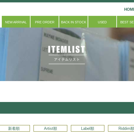
HOM
NEW ARRIVAL
PRE ORDER
BACK IN STOCK
USED
BEST S
新着順
Artist順
Label順
Riddim