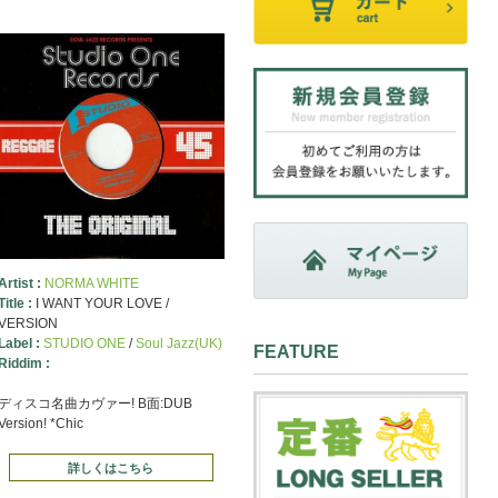
Artist :
NORMA WHITE
Title :
I WANT YOUR LOVE /
VERSION
Label :
STUDIO ONE
/
Soul Jazz(UK)
FEATURE
Riddim :
ディスコ名曲カヴァー! B面:DUB
Version! *Chic
詳しくはこちら