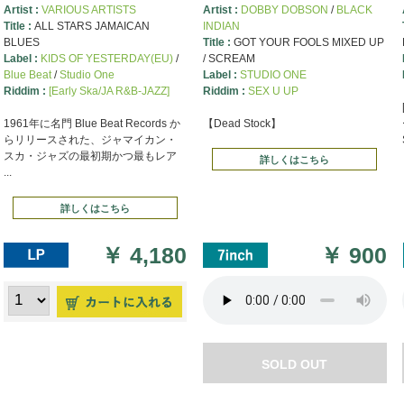
Artist :
VARIOUS ARTISTS
Artist :
DOBBY DOBSON
/
BLACK
Title :
ALL STARS JAMAICAN
INDIAN
BLUES
Title :
GOT YOUR FOOLS MIXED UP
Label :
KIDS OF YESTERDAY(EU)
/
/ SCREAM
Blue Beat
/
Studio One
Label :
STUDIO ONE
Riddim :
[Early Ska/JA R&B-JAZZ]
Riddim :
SEX U UP
1961年に名門 Blue Beat Records か
【Dead Stock】
らリリースされた、ジャマイカン・
スカ・ジャズの最初期かつ最もレア
詳しくはこちら
...
詳しくはこちら
￥
4,180
￥
900
SOLD OUT