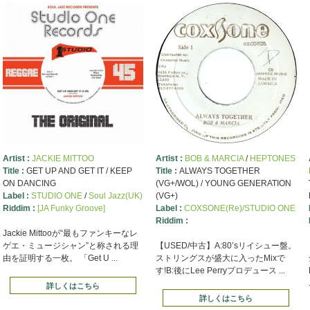
Artist :
JACKIE MITTOO
Artist :
BOB & MARCIA
/
HEPTONES
Title :
GET UP AND GET IT / KEEP
Title :
ALWAYS TOGETHER
ON DANCING
(VG+/WOL) / YOUNG GENERATION
Label :
STUDIO ONE
/
Soul Jazz(UK)
(VG+)
Riddim :
[JA Funky Groove]
Label :
COXSONE(Re)/STUDIO ONE
Riddim :
Jackie Mittooが“最もファンキーなレ
ゲエ・ミュージシャン”と称される理
【USED/中古】A:80’sリイシュー盤。
由を証明する一枚。 「Get U ...
ストリングスが盛大に入ったMixで
す!B:後にLee Perryプロデュース ...
詳しくはこちら
詳しくはこちら