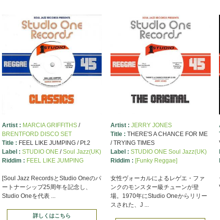
Artist :
MARCIA GRIFFITHS
/
Artist :
JERRY JONES
BRENTFORD DISCO SET
Title :
THERE'S A CHANCE FOR ME
Title :
FEEL LIKE JUMPING / Pt.2
/ TRYING TIMES
Label :
STUDIO ONE
/
Soul Jazz(UK)
Label :
STUDIO ONE Soul Jazz(UK)
Riddim :
FEEL LIKE JUMPING
Riddim :
[Funky Reggae]
[Soul Jazz RecordsとStudio Oneのパ
女性ヴォーカルによるレゲエ・ファ
ートナーシップ25周年を記念し、
ンクのモンスター級チューンが登
Studio Oneを代表 ...
場。1970年にStudio Oneからリリー
スされた、J ...
詳しくはこちら