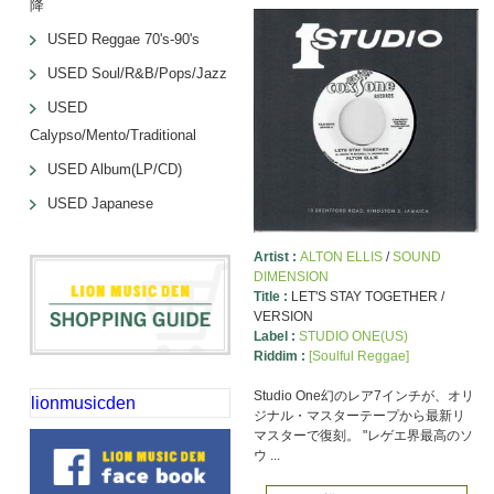
降
USED Reggae 70's-90's
USED Soul/R&B/Pops/Jazz
USED
Calypso/Mento/Traditional
USED Album(LP/CD)
USED Japanese
Artist :
ALTON ELLIS
/
SOUND
DIMENSION
Title :
LET'S STAY TOGETHER /
VERSION
Label :
STUDIO ONE(US)
Riddim :
[Soulful Reggae]
Studio One幻のレア7インチが、オリ
lionmusicden
ジナル・マスターテープから最新リ
マスターで復刻。 "レゲエ界最高のソ
ウ ...