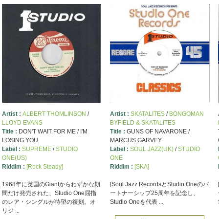
Artist :
ALBERT THOMLINSON
/
Artist :
SKATALITES
/
BONGOMAN
LLOYD EVANS
BYFIELD & SKATALITES
Title :
DON'T WAIT FOR ME / I'M
Title :
GUNS OF NAVARONE /
LOSING YOU
MARCUS GARVEY
Label :
SUPREME
/
STUDIO
Label :
SOUL JAZZ(UK)
/
STUDIO
ONE(US)
ONE
Riddim :
[Rock Steady]
Riddim :
[SKA]
1968年に英国のGiantからわずかな期
[Soul Jazz RecordsとStudio Oneのパ
間だけ発売された、Studio One屈指
ートナーシップ25周年を記念し、
のレア・シングルが待望の復刻。オ
Studio Oneを代表 ...
リジ ...