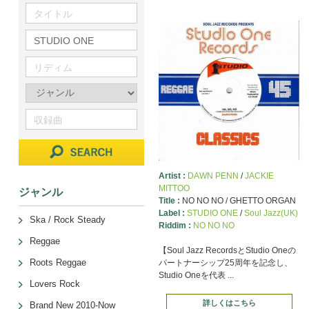
Artist :
DAWN PENN
/
JACKIE
MITTOO
ジャンル
Title :
NO NO NO / GHETTO ORGAN
Label :
STUDIO ONE
/
Soul Jazz(UK)
Ska / Rock Steady
Riddim :
NO NO NO
Reggae
【Soul Jazz RecordsとStudio Oneの
Roots Reggae
パートナーシップ25周年を記念し、
Studio Oneを代表 ...
Lovers Rock
詳しくはこちら
Brand New 2010-Now