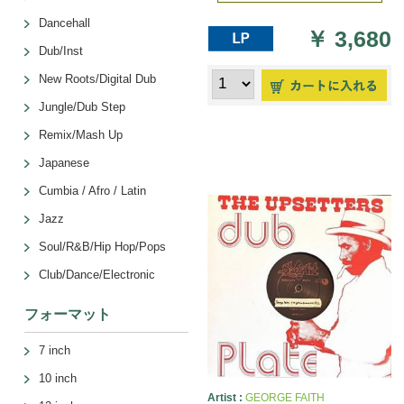
Dancehall
￥
3,680
Dub/Inst
New Roots/Digital Dub
Jungle/Dub Step
Remix/Mash Up
Japanese
Cumbia / Afro / Latin
Jazz
Soul/R&B/Hip Hop/Pops
Club/Dance/Electronic
フォーマット
7 inch
10 inch
Artist :
GEORGE FAITH