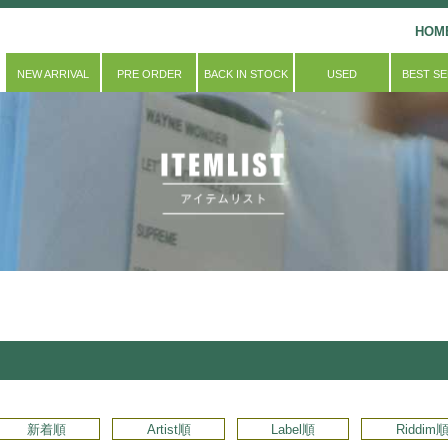
HOM
NEW ARRIVAL
PRE ORDER
BACK IN STOCK
USED
BEST S
新着順
Artist順
Label順
Riddim