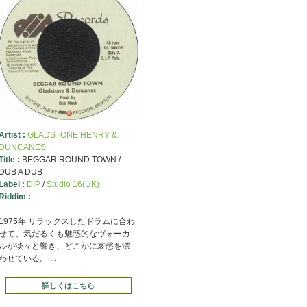
Artist :
GLADSTONE HENRY &
DUNCANES
Title :
BEGGAR ROUND TOWN /
DUB A DUB
Label :
DIP
/
Studio 16(UK)
Riddim :
1975年 リラックスしたドラムに合わ
せて、気だるくも魅惑的なヴォーカ
ルが淡々と響き、どこかに哀愁を漂
わせている。 ...
詳しくはこちら