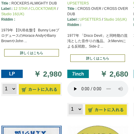
Title :
ROCKERS ALMIGHTY DUB
UPSETTERS
Label :
12 STAR
/
CLOCKTOWER
/
Title :
CROSS OVER / CROSS OVER
Studio 16(UK)
DUB
Riddim :
Label :
UPSETTERS
/
Studio 16(UK)
Riddim :
1979年 【DUB名盤!】 Bunny Leeプ
ロデュースのHorace AndyやBarry
1977年 「Disco Devil」と同時期の混
BrownやJohn ...
沌とした音作りの逸品。 Jr.Mervinに
よる反戦歌。Side-2 ...
詳しくはこちら
詳しくはこちら
￥
2,980
￥
2,680