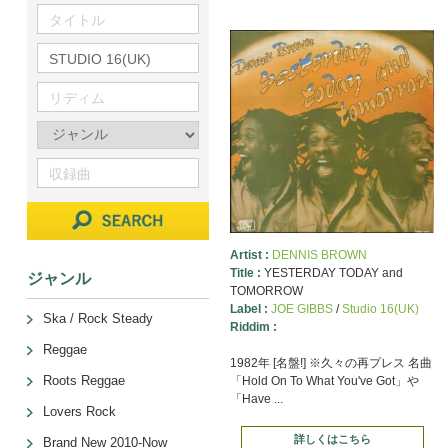
Artist :
DENNIS BROWN
Title :
YESTERDAY TODAY and
ジャンル
TOMORROW
Label :
JOE GIBBS
/
Studio 16(UK)
Ska / Rock Steady
Riddim :
Reggae
1982年 [名盤!] ※久々の再プレス 名曲
Roots Reggae
「Hold On To What You've Got」や
「Have ...
Lovers Rock
詳しくはこちら
Brand New 2010-Now