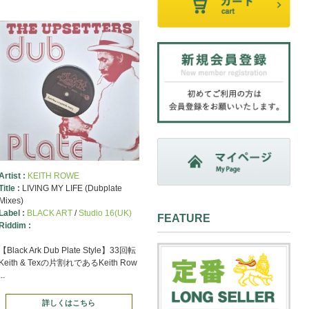
Artist :
KEITH ROWE
Title :
LIVING MY LIFE (Dubplate
Mixes)
Label :
BLACK ART
/
Studio 16(UK)
FEATURE
Riddim :
【Black Ark Dub Plate Style】33回転
Keith & Texの片割れであるKeith Row
...
詳しくはこちら