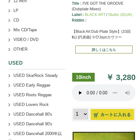
12 inch
Title :
I'VE GOT THE GROOVE
(Dubplate Mixes)
LP
Label :
BLACK ART
/
Studio 16(UK)
CD
Riddim :
Mix CD/Tape
【Black Art Dub Plate Style】(33回
転) [代表曲] ※O'Jaysカヴァー
VIDEO / DVD
OTHER
詳しくはこちら
USED
￥
3,280
USED Ska/Rock Steady
USED Early Reggae
USED Roots Reggae
USED Lovers Rock
USED Dancehall 80's
USED Dancehall 90's
USED Dancehall 2000年以