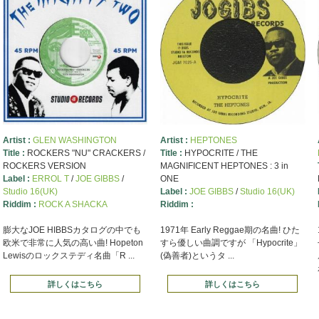
Artist :
GLEN WASHINGTON
Artist :
HEPTONES
Title :
ROCKERS "NU" CRACKERS /
Title :
HYPOCRITE / THE
ROCKERS VERSION
MAGNIFICENT HEPTONES : 3 in
Label :
ERROL T
/
JOE GIBBS
/
ONE
Studio 16(UK)
Label :
JOE GIBBS
/
Studio 16(UK)
Riddim :
ROCK A SHACKA
Riddim :
膨大なJOE HIBBSカタログの中でも
1971年 Early Reggae期の名曲! ひた
欧米で非常に人気の高い曲! Hopeton
すら優しい曲調ですが 「Hypocrite」
Lewisのロックステディ名曲「R ...
(偽善者)というタ ...
詳しくはこちら
詳しくはこちら