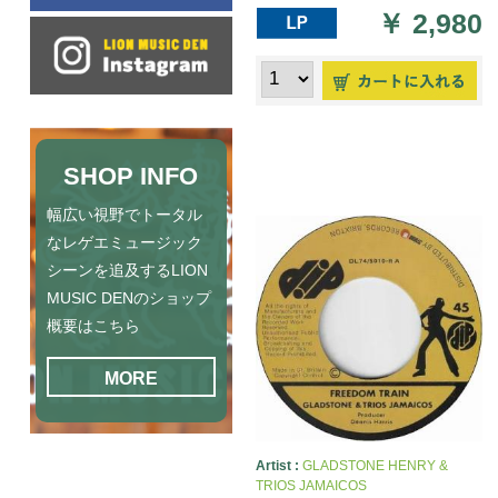
￥
2,980
SHOP INFO
幅広い視野でトータル
なレゲエミュージック
シーンを追及するLION
MUSIC DENのショップ
概要はこちら
MORE
Artist :
GLADSTONE HENRY &
TRIOS JAMAICOS