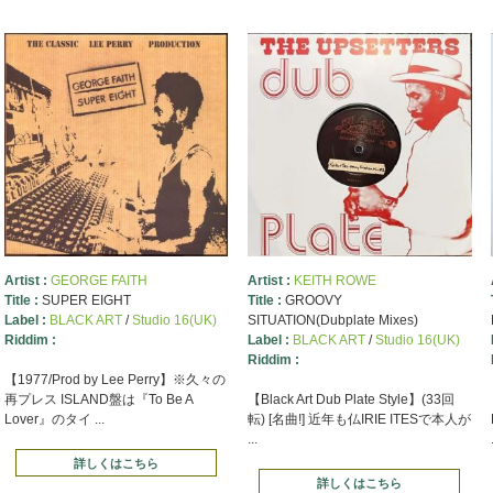
Artist :
GEORGE FAITH
Artist :
KEITH ROWE
Title :
SUPER EIGHT
Title :
GROOVY
Label :
BLACK ART
/
Studio 16(UK)
SITUATION(Dubplate Mixes)
Riddim :
Label :
BLACK ART
/
Studio 16(UK)
Riddim :
【1977/Prod by Lee Perry】※久々の
再プレス ISLAND盤は『To Be A
【Black Art Dub Plate Style】(33回
Lover』のタイ ...
転) [名曲!] 近年も仏IRIE ITESで本人が
...
詳しくはこちら
詳しくはこちら