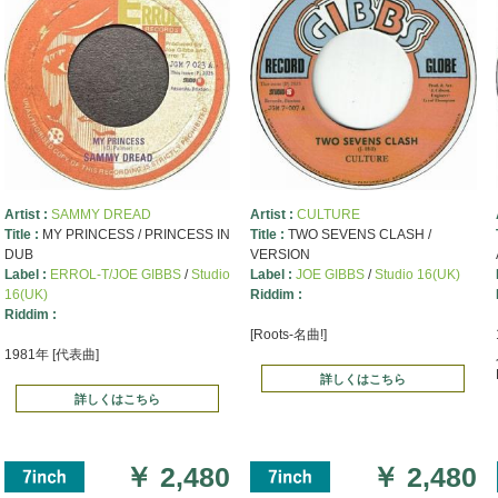
Artist :
SAMMY DREAD
Artist :
CULTURE
Title :
MY PRINCESS / PRINCESS IN
Title :
TWO SEVENS CLASH /
DUB
VERSION
Label :
ERROL-T/JOE GIBBS
/
Studio
Label :
JOE GIBBS
/
Studio 16(UK)
16(UK)
Riddim :
Riddim :
[Roots-名曲!]
1981年 [代表曲]
詳しくはこちら
詳しくはこちら
￥
2,480
￥
2,480