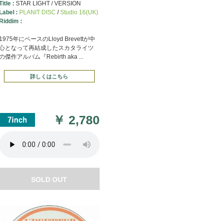
Title :
STAR LIGHT / VERSION
Label :
PLANIT DISC
/
Studio 16(UK)
Riddim :
1975年にベースのLloyd Brevettが中
心となって再結成したスカタライツ
の傑作アルバム『Rebirth aka ...
詳しくはこちら
￥
2,780
SOLD OUT