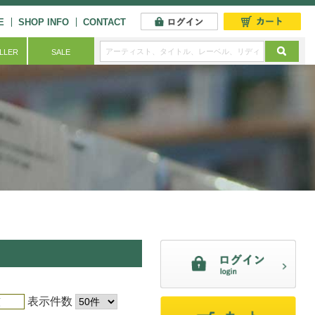
E
SHOP INFO
CONTACT
ELLER
SALE
表示件数
順