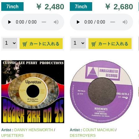
￥
2,480
￥
2,680
Artist :
DANNY HENSWORTH
/
Artist :
COUNT MACHUKI
/
UPSETTERS
DESTROYERS