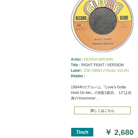
Artist :
DENNIS BROWN
Title :
RIGHT FIGHT / VERSION
Label :
JOE GIBBS
/
Studio 16(UK)
Riddim :
1984年のアルバム『Love's Gotta
Hold On Me』のB面1曲目。 12"は自
身のYovonnne' ...
詳しくはこちら
￥
2,680