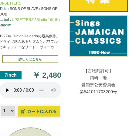
UPSETTERS
Title :
SONS OF SLAVE / SONS OF
DUB
Label :
UPSETTERS
/
Studio 16(UK)
Riddim :
1977年 Junior Delgadoの最高傑作。
ドライヴ感のあるリズムとパワフル
でキャッチーなリード・ヴォーカ ...
詳しくはこちら
【古物商許可】
￥
2,480
岡崎 隆
愛知県公安委員会
第541011703200号