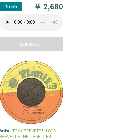
￥
2,680
SOLD OUT
Artist :
TONY BREVETT
/
LLOYD
BREVETT & THE ISRAELITES