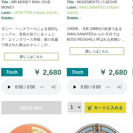
Title :
MR.MONEY MAN / DUB
Title :
MOVEMENTS / CAESAR
MONEY
Label :
AMALGAMATED
/
Studio
Label :
UPSETTER
/
Studio 16(UK)
16(UK)
Riddim :
Riddim :
ダニー・ヘンスワースによる強烈な
1969年、JOE GIBBSの前身である
シングル。名前が似ているジュニ
AMALGAMATEDからの 今日では
ア・エインズワース同様、彼の名義
BOSS REGGAEと呼ばれる初期レ ...
で残された曲はおそらくこの ...
詳しくはこちら
詳しくはこちら
￥
2,680
￥
2,680
SOLD OUT