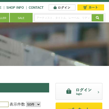
E
SHOP INFO
CONTACT
ELLER
SALE
表示件数
順