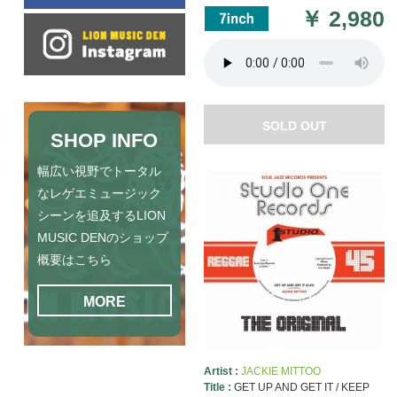
￥
2,980
SOLD OUT
SHOP INFO
幅広い視野でトータル
なレゲエミュージック
シーンを追及するLION
MUSIC DENのショップ
概要はこちら
MORE
Artist :
JACKIE MITTOO
Title :
GET UP AND GET IT / KEEP