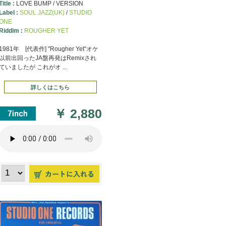
Title :
LOVE BUMP / VERSION
Label :
SOUL JAZZ(UK)
/
STUDIO
ONE
Riddim :
ROUGHER YET
1981年 [代表作] "Rougher Yet"オケ
以前出回ったJA盤再発はRemixされ
ていましたが これがオ ...
詳しくはこちら
￥
2,880