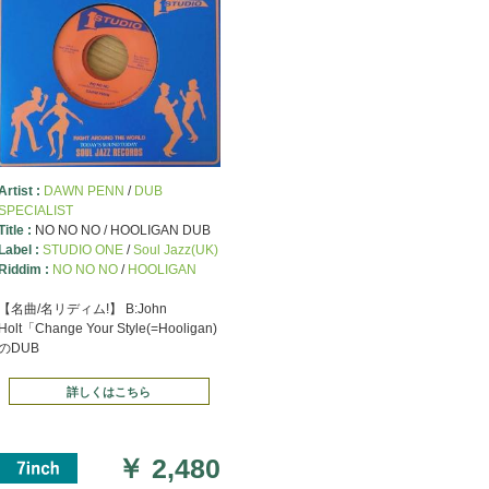
Artist :
DAWN PENN
/
DUB
SPECIALIST
Title :
NO NO NO / HOOLIGAN DUB
Label :
STUDIO ONE
/
Soul Jazz(UK)
Riddim :
NO NO NO
/
HOOLIGAN
【名曲/名リディム!】 B:John
Holt「Change Your Style(=Hooligan)
のDUB
詳しくはこちら
￥
2,480