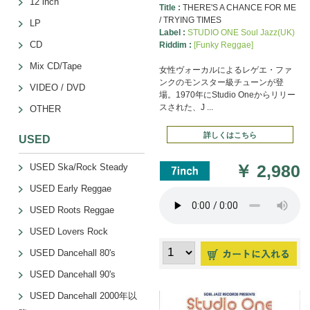
12 inch
Title :
THERE'S A CHANCE FOR ME
/ TRYING TIMES
LP
Label :
STUDIO ONE Soul Jazz(UK)
CD
Riddim :
[Funky Reggae]
Mix CD/Tape
女性ヴォーカルによるレゲエ・ファ
ンクのモンスター級チューンが登
VIDEO / DVD
場。1970年にStudio Oneからリリー
スされた、J ...
OTHER
詳しくはこちら
USED
￥
2,980
USED Ska/Rock Steady
USED Early Reggae
USED Roots Reggae
USED Lovers Rock
USED Dancehall 80's
USED Dancehall 90's
USED Dancehall 2000年以