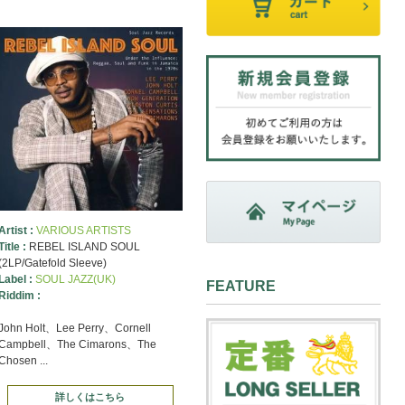
Artist :
VARIOUS ARTISTS
Title :
REBEL ISLAND SOUL
(2LP/Gatefold Sleeve)
Label :
SOUL JAZZ(UK)
FEATURE
Riddim :
John Holt、Lee Perry、Cornell
Campbell、The Cimarons、The
Chosen ...
詳しくはこちら