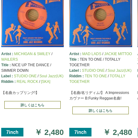
Artist :
MICHIGAN & SMILEY
/
Artist :
MAD LADS
/
JACKIE MITTOO
WAILERS
Title :
TEN TO ONE / TOTALLY
Title :
NICE UP THE DANCE /
TOGETHER
SIMMER DOWN
Label :
STUDIO ONE
/
Soul Jazz(UK)
Label :
STUDIO ONE
/
Soul Jazz(UK)
Riddim :
TEN TO ONE
/
TOTALLY
Riddim :
REAL ROCK
/
[SKA]
TOGETHER
【名曲カップリング!】
【名曲/名リディム!】 A:Impressions
カヴァー B:Funky Reggae名曲!
詳しくはこちら
詳しくはこちら
￥
2,480
￥
2,480