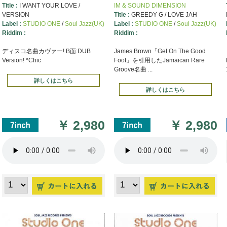
Title :
I WANT YOUR LOVE /
IM & SOUND DIMENSION
VERSION
Title :
GREEDY G / LOVE JAH
Label :
STUDIO ONE
/
Soul Jazz(UK)
Label :
STUDIO ONE
/
Soul Jazz(UK)
Riddim :
Riddim :
ディスコ名曲カヴァー! B面:DUB
James Brown「Get On The Good
Version! *Chic
Foot」を引用したJamaican Rare
Groove名曲 ...
詳しくはこちら
詳しくはこちら
￥
2,980
￥
2,980