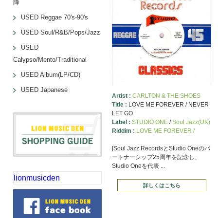
降
USED Reggae 70's-90's
USED Soul/R&B/Pops/Jazz
USED
Calypso/Mento/Traditional
USED Album(LP/CD)
USED Japanese
Artist :
CARLTON & THE SHOES
Title :
LOVE ME FOREVER / NEVER
LET GO
Label :
STUDIO ONE
/
Soul Jazz(UK)
Riddim :
LOVE ME FOREVER /
[Soul Jazz RecordsとStudio Oneのパ
ートナーシップ25周年を記念し、
Studio Oneを代表 ...
lionmusicden
詳しくはこちら