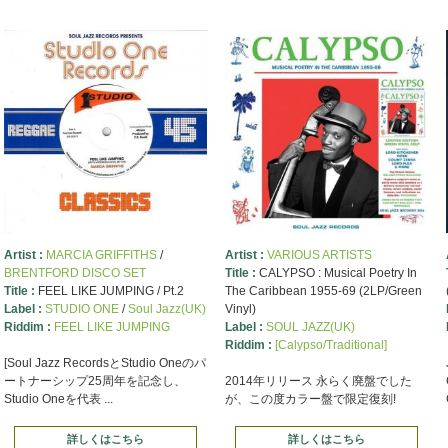
Artist :
MARCIA GRIFFITHS
/
Artist :
VARIOUS ARTISTS
BRENTFORD DISCO SET
Title :
CALYPSO : Musical Poetry In
Title :
FEEL LIKE JUMPING / Pt.2
The Caribbean 1955-69 (2LP/Green
Label :
STUDIO ONE
/
Soul Jazz(UK)
Vinyl)
Riddim :
FEEL LIKE JUMPING
Label :
SOUL JAZZ(UK)
Riddim :
[Calypso/Traditional]
[Soul Jazz RecordsとStudio Oneのパ
ートナーシップ25周年を記念し、
2014年リリース 永らく廃盤でした
Studio Oneを代表 ...
が、この度カラー盤で限定復刻!
詳しくはこちら
詳しくはこちら