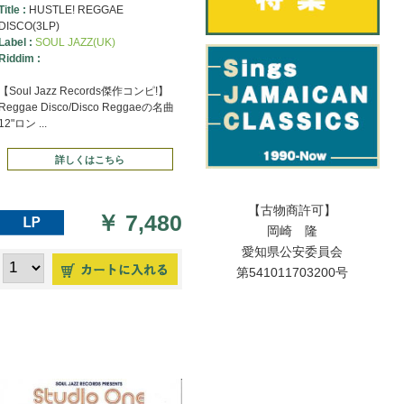
Title :
HUSTLE! REGGAE
DISCO(3LP)
Label :
SOUL JAZZ(UK)
Riddim :
【Soul Jazz Records傑作コンピ!】
Reggae Disco/Disco Reggaeの名曲
12"ロン ...
詳しくはこちら
【古物商許可】
￥
7,480
岡崎 隆
愛知県公安委員会
第541011703200号