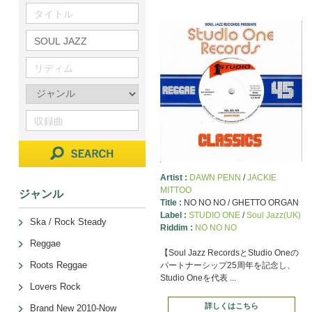
Artist :
DAWN PENN
/
JACKIE
MITTOO
ジャンル
Title :
NO NO NO / GHETTO ORGAN
Label :
STUDIO ONE
/
Soul Jazz(UK)
Ska / Rock Steady
Riddim :
NO NO NO
Reggae
【Soul Jazz RecordsとStudio Oneの
Roots Reggae
パートナーシップ25周年を記念し、
Studio Oneを代表 ...
Lovers Rock
詳しくはこちら
Brand New 2010-Now