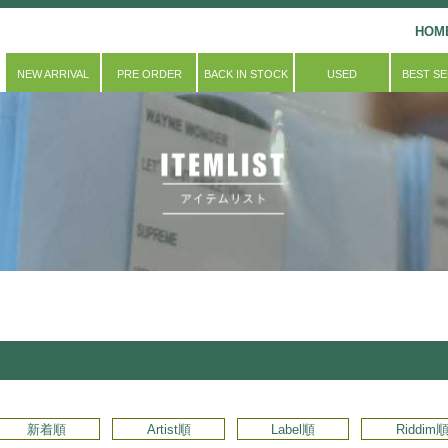
HOM
NEW ARRIVAL
PRE ORDER
BACK IN STOCK
USED
BEST S
新着順
Artist順
Label順
Riddim