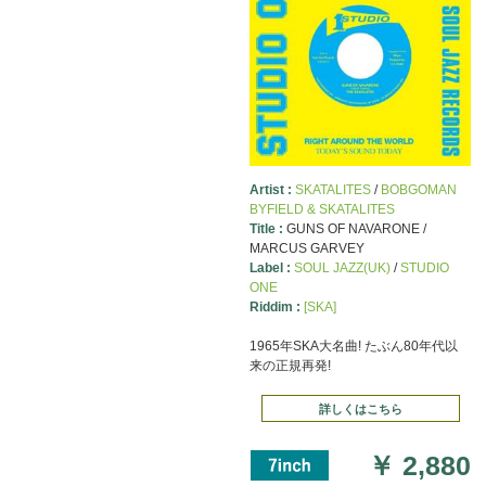
Artist :
SKATALITES
/
BOBGOMAN
BYFIELD & SKATALITES
Title :
GUNS OF NAVARONE /
MARCUS GARVEY
Label :
SOUL JAZZ(UK)
/
STUDIO
ONE
Riddim :
[SKA]
1965年SKA大名曲! たぶん80年代以
来の正規再発!
詳しくはこちら
￥
2,880