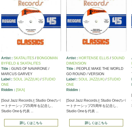
Artist :
SKATALITES
/
BONGOMAN
Artist :
HORTENSE ELLIS
/
SOUND
BYFIELD & SKATALITES
DIMENSION
Title :
GUNS OF NAVARONE /
Title :
PEOPLE MAKE THE WORLD
MARCUS GARVEY
GO ROUND / VERSION
Label :
SOUL JAZZ(UK)
/
STUDIO
Label :
SOUL JAZZ(UK)
/
STUDIO
ONE
ONE
Riddim :
[SKA]
Riddim :
[Soul Jazz RecordsとStudio Oneのパ
[Soul Jazz RecordsとStudio Oneのパ
ートナーシップ25周年を記念し、
ートナーシップ25周年を記念し、
Studio Oneを代表 ...
Studio Oneを代表 ...
詳しくはこちら
詳しくはこちら