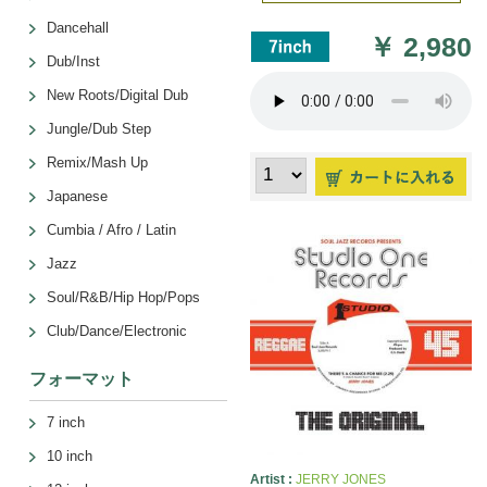
Dancehall
￥
2,980
Dub/Inst
New Roots/Digital Dub
Jungle/Dub Step
Remix/Mash Up
Japanese
Cumbia / Afro / Latin
Jazz
Soul/R&B/Hip Hop/Pops
Club/Dance/Electronic
フォーマット
7 inch
10 inch
Artist :
JERRY JONES