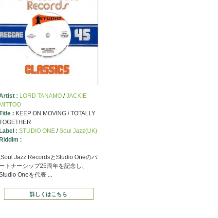
Artist :
LORD TANAMO
/
JACKIE
MITTOO
Title :
KEEP ON MOVING / TOTALLY
TOGETHER
Label :
STUDIO ONE
/
Soul Jazz(UK)
Riddim :
[Soul Jazz RecordsとStudio Oneのパ
ートナーシップ25周年を記念し、
Studio Oneを代表 ...
詳しくはこちら