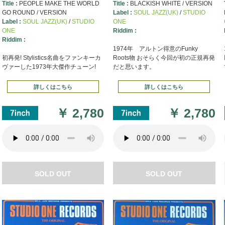
Title :
PEOPLE MAKE THE WORLD
Title :
BLACKISH WHITE / VERSION
GO ROUND / VERSION
Label :
SOUL JAZZ(UK)
/
STUDIO
Label :
SOUL JAZZ(UK)
/
STUDIO
ONE
ONE
Riddim :
Riddim :
1974年 アルトン得意のFunky
初再発! Stylistics名曲をファンキーカ
Roots物 おそらく今回が初の正規再発
ヴァーした1973年大傑作チューン!
だと思います。
詳しくはこちら
詳しくはこちら
￥
2,780
￥
2,780
SOLD OUT
SOLD OUT