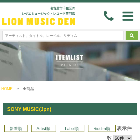
名古屋市千種区の
レゲエミュージック・レコード専門店
HOME
>
全商品
SONY MUSIC(Jpn)
表示件
新着順
Artist順
Label順
Riddim順
数