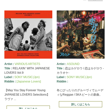
Artist :
VARIOUS ARTISTS
Artist :
ASOUND
Title :
RELAXIN’ WITH JAPANESE
Title :
恋はカゲロウ / 恋はカゲロウ -
LOVERS Vol.9
カラオケ-
Label :
SONY MUSIC(Jpn)
Label :
SONY MUSIC(Jpn)
Riddim :
[Japanese Lovers]
Riddim :
【May You Stay Forever Young
冬にぴったりのグルーヴィでムーデ
JAPANESE LOVERS Selections】
ィなReggae / SKA ビートの新曲。
ラヴァ ...
詳しくはこちら
詳しくはこちら