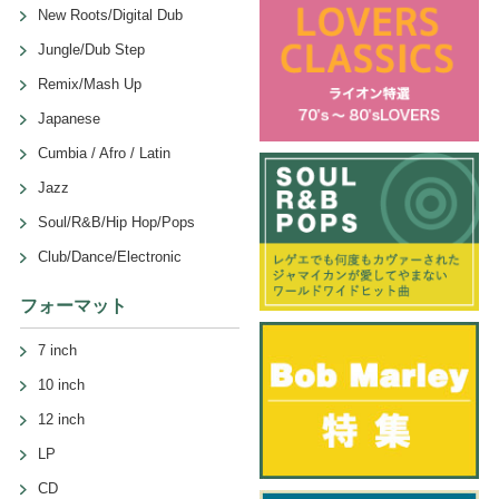
New Roots/Digital Dub
Jungle/Dub Step
Remix/Mash Up
Japanese
Cumbia / Afro / Latin
Jazz
Soul/R&B/Hip Hop/Pops
Club/Dance/Electronic
フォーマット
7 inch
10 inch
12 inch
LP
CD