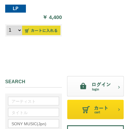
￥
4,400
SEARCH