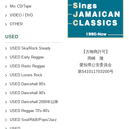
Mix CD/Tape
VIDEO / DVD
OTHER
USED
USED Ska/Rock Steady
【古物商許可】
USED Early Reggae
岡崎 隆
愛知県公安委員会
USED Roots Reggae
第541011703200号
USED Lovers Rock
USED Dancehall 80's
USED Dancehall 90's
USED Dancehall 2000年以降
USED Reggae 70's-90's
USED Soul/R&B/Pops/Jazz
USED