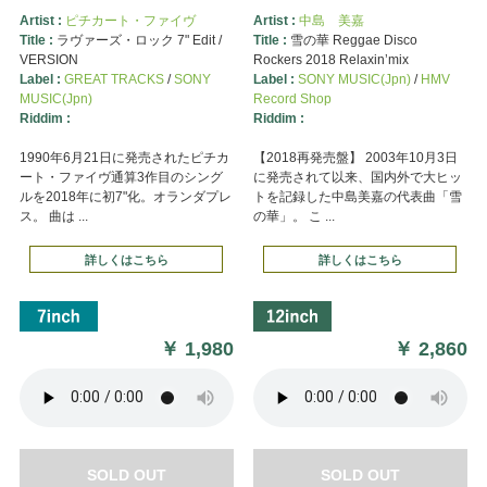
Artist :
ピチカート・ファイヴ
Artist :
中島 美嘉
Title :
ラヴァーズ・ロック 7" Edit /
Title :
雪の華 Reggae Disco
VERSION
Rockers 2018 Relaxin’mix
Label :
GREAT TRACKS
/
SONY
Label :
SONY MUSIC(Jpn)
/
HMV
MUSIC(Jpn)
Record Shop
Riddim :
Riddim :
1990年6月21日に発売されたピチカ
【2018再発売盤】 2003年10月3日
ート・ファイヴ通算3作目のシング
に発売されて以来、国内外で大ヒッ
ルを2018年に初7"化。オランダプレ
トを記録した中島美嘉の代表曲「雪
ス。 曲は ...
の華」。 こ ...
詳しくはこちら
詳しくはこちら
￥
1,980
￥
2,860
SOLD OUT
SOLD OUT