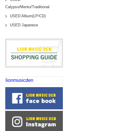
Calypso/Mento/Traditional
USED Album(LP/CD)
USED Japanese
lionmusicden