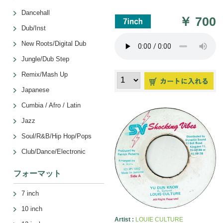
Dancehall
￥
700
Dub/Inst
New Roots/Digital Dub
Jungle/Dub Step
Remix/Mash Up
Japanese
Cumbia / Afro / Latin
Jazz
Soul/R&B/Hip Hop/Pops
Club/Dance/Electronic
フォーマット
7 inch
10 inch
Artist :
LOUIE CULTURE