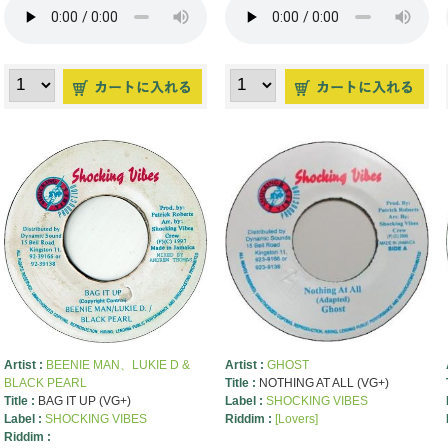
Artist :
BEENIE MAN、LUKIE D &
Artist :
GHOST
BLACK PEARL
Title :
NOTHING AT ALL (VG+)
Title :
BAG IT UP (VG+)
Label :
SHOCKING VIBES
Label :
SHOCKING VIBES
Riddim :
[Lovers]
Riddim :