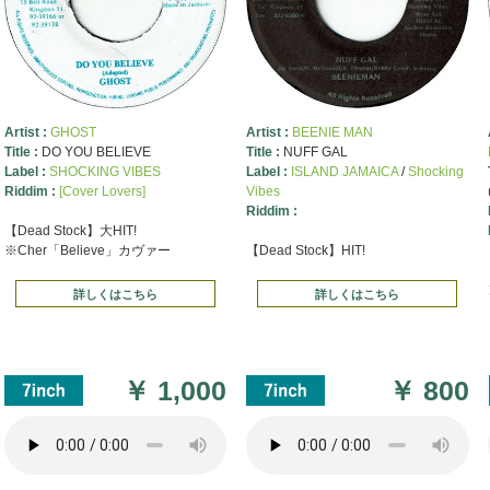
Artist :
GHOST
Artist :
BEENIE MAN
Title :
DO YOU BELIEVE
Title :
NUFF GAL
Label :
SHOCKING VIBES
Label :
ISLAND JAMAICA
/
Shocking
Riddim :
[Cover Lovers]
Vibes
Riddim :
【Dead Stock】大HIT!
※Cher「Believe」カヴァー
【Dead Stock】HIT!
詳しくはこちら
詳しくはこちら
￥
1,000
￥
800