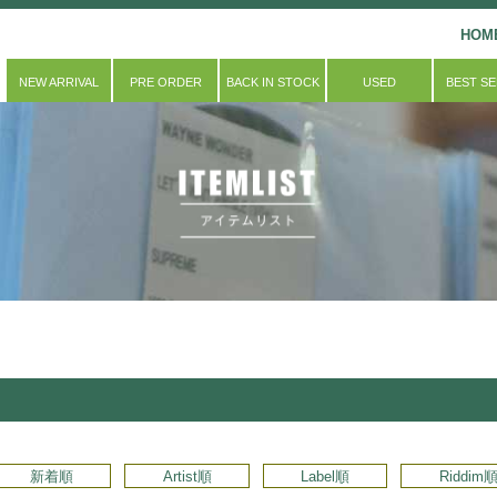
HOM
NEW ARRIVAL
PRE ORDER
BACK IN STOCK
USED
BEST S
新着順
Artist順
Label順
Riddim