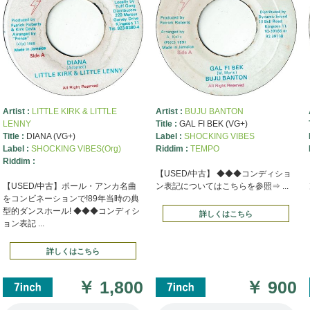
Artist :
LITTLE KIRK & LITTLE
Artist :
BUJU BANTON
LENNY
Title :
GAL FI BEK (VG+)
Title :
DIANA (VG+)
Label :
SHOCKING VIBES
Label :
SHOCKING VIBES(Org)
Riddim :
TEMPO
Riddim :
【USED/中古】 ◆◆◆コンディショ
【USED/中古】ポール・アンカ名曲
ン表記についてはこちらを参照⇒ ...
をコンビネーションで!89年当時の典
型的ダンスホール! ◆◆◆コンディシ
詳しくはこちら
ョン表記 ...
詳しくはこちら
￥
1,800
￥
900