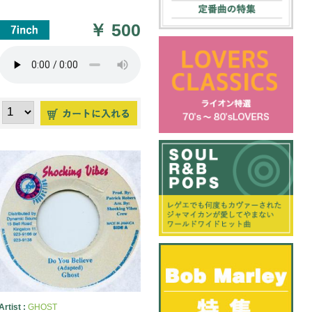
￥
500
Artist :
GHOST