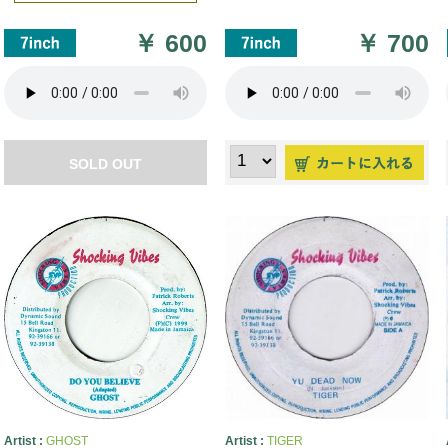
￥
600
￥
700
SOLD OUT
Artist :
GHOST
Artist :
TIGER