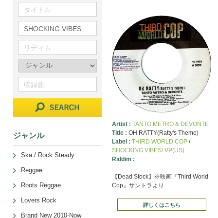
Artist :
TANTO METRO & DEVONTE
Title :
OH RATTY(Ratty's Theme)
ジャンル
Label :
THIRD WORLD COP
/
SHOCKING VIBES/ VP(US)
Ska / Rock Steady
Riddim :
Reggae
【Dead Stock】※映画『Third World
Roots Reggae
Cop』サントラより
Lovers Rock
詳しくはこちら
Brand New 2010-Now