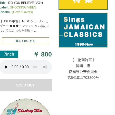
Title :
DO YOU BELIEVE (VG+)
Label :
SHOCKING VIBES
Riddim :
[Cover Lovers]
【USED/中古】 Must! シェール・カ
ヴァー ◆◆◆コンディション表記に
ついてはこちらを参照⇒ ...
詳しくはこちら
￥
800
【古物商許可】
岡崎 隆
愛知県公安委員会
第541011703200号
SOLD OUT