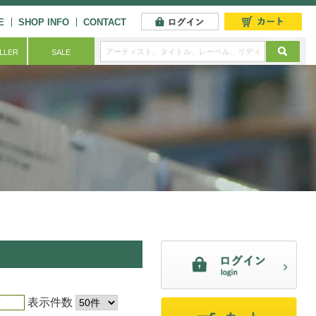
E
SHOP INFO
CONTACT
ELLER
SALE
表示件数
順