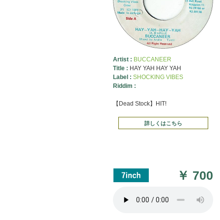
Artist :
BUCCANEER
Title :
HAY YAH HAY YAH
Label :
SHOCKING VIBES
Riddim :
【Dead Stock】HIT!
詳しくはこちら
￥
700