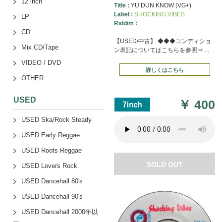
12 inch
Title :
YU DUN KNOW (VG+)
Label :
SHOCKING VIBES
LP
Riddim :
CD
【USED/中古】 ◆◆◆コンディショ
Mix CD/Tape
ン表記についてはこちらを参照⇒ ...
VIDEO / DVD
詳しくはこちら
OTHER
USED
￥
400
USED Ska/Rock Steady
USED Early Reggae
USED Roots Reggae
SOLD OUT
USED Lovers Rock
USED Dancehall 80's
USED Dancehall 90's
USED Dancehall 2000年以