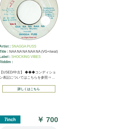
Artist :
SNAGGA PUSS
Title :
NAA NA NA NAA NA (VG+/seal)
Label :
SHOCKING VIBES
Riddim :
【USED/中古】 ◆◆◆コンディショ
ン表記についてはこちらを参照⇒ ...
詳しくはこちら
￥
700