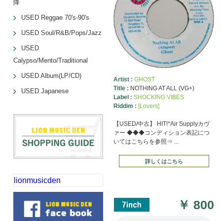
降
USED Reggae 70's-90's
USED Soul/R&B/Pops/Jazz
USED
Calypso/Mento/Traditional
USED Album(LP/CD)
Artist :
GHOST
Title :
NOTHING AT ALL (VG+)
USED Japanese
Label :
SHOCKING VIBES
Riddim :
[Lovers]
【USED/中古】 HIT!*Air Supplyカヴ
ァー ◆◆◆コンディション表記につ
いてはこちらを参照⇒ ...
詳しくはこちら
lionmusicden
￥
800