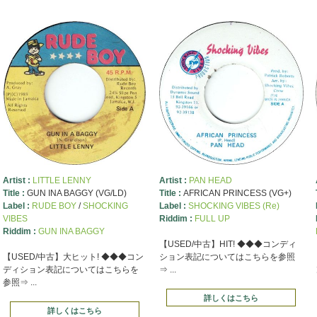
Artist :
LITTLE LENNY
Artist :
PAN HEAD
Title :
GUN INA BAGGY (VG/LD)
Title :
AFRICAN PRINCESS (VG+)
Label :
RUDE BOY
/
SHOCKING
Label :
SHOCKING VIBES (Re)
VIBES
Riddim :
FULL UP
Riddim :
GUN INA BAGGY
【USED/中古】HIT! ◆◆◆コンディ
【USED/中古】大ヒット! ◆◆◆コン
ション表記についてはこちらを参照
ディション表記についてはこちらを
⇒ ...
参照⇒ ...
詳しくはこちら
詳しくはこちら