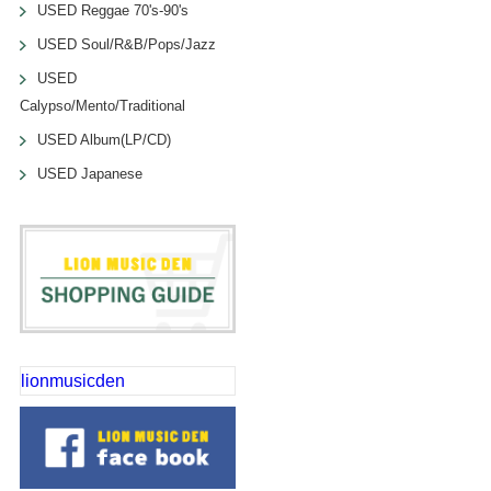
USED Reggae 70's-90's
USED Soul/R&B/Pops/Jazz
USED
Calypso/Mento/Traditional
USED Album(LP/CD)
USED Japanese
lionmusicden