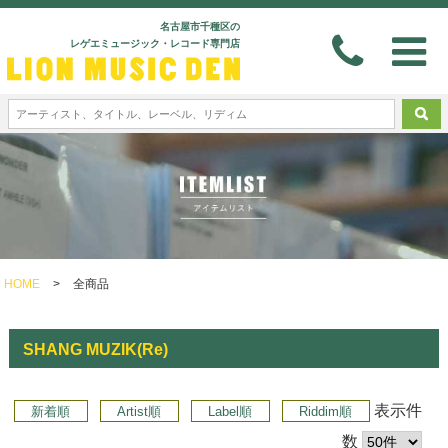
名古屋市千種区の
レゲエミュージック・レコード専門店
HOME
>
全商品
SHANG MUZIK(Re)
表示件
新着順
Artist順
Label順
Riddim順
数