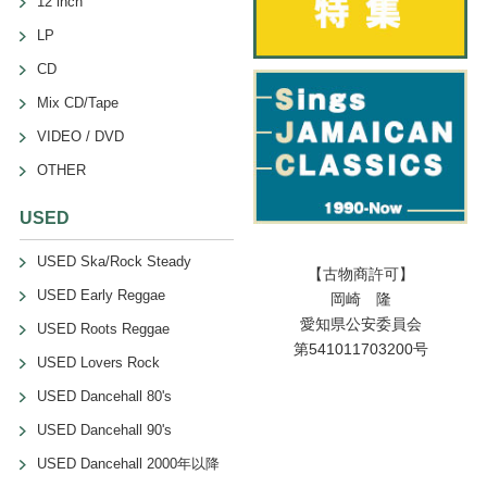
12 inch
LP
CD
Mix CD/Tape
VIDEO / DVD
OTHER
USED
USED Ska/Rock Steady
【古物商許可】
USED Early Reggae
岡崎 隆
愛知県公安委員会
USED Roots Reggae
第541011703200号
USED Lovers Rock
USED Dancehall 80's
USED Dancehall 90's
USED Dancehall 2000年以降