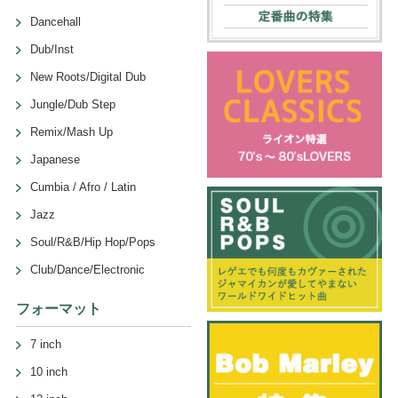
Dancehall
Dub/Inst
New Roots/Digital Dub
Jungle/Dub Step
Remix/Mash Up
Japanese
Cumbia / Afro / Latin
Jazz
Soul/R&B/Hip Hop/Pops
Club/Dance/Electronic
フォーマット
7 inch
10 inch