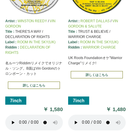
Artist :
WINSTON REEDY
/
VIN
Artist :
ROBERT DALLAS
/
VIN
GORDON
GORDON & SALUTE
Title :
THERE'S A WAY /
Title :
TRUST & BELIEVE /
DECLARATION OF RIGHTS
WARRIOR CHARGE
Label :
ROOM IN THE SKY(UK)
Label :
ROOM IN THE SKY(UK)
Riddim :
DECLARATION OF
Riddim :
WARRIOR CHARGE
RIGHTS
UK Roots Foundationオケ”Warrior
名ルーツRiddimリメイクでオリジナ
Charge”リメイク!
ル・ソング。B面はVin Gordonのト
ロンボーン・カット
詳しくはこちら
詳しくはこちら
￥
1,580
￥
1,480