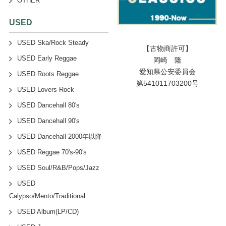
OTHER
USED
USED Ska/Rock Steady
【古物商許可】
USED Early Reggae
岡崎 隆
愛知県公安委員会
USED Roots Reggae
第541011703200号
USED Lovers Rock
USED Dancehall 80's
USED Dancehall 90's
USED Dancehall 2000年以降
USED Reggae 70's-90's
USED Soul/R&B/Pops/Jazz
USED
Calypso/Mento/Traditional
USED Album(LP/CD)