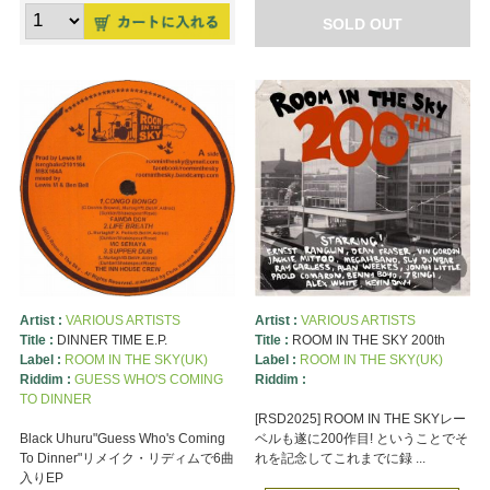
SOLD OUT
Artist :
VARIOUS ARTISTS
Artist :
VARIOUS ARTISTS
Title :
DINNER TIME E.P.
Title :
ROOM IN THE SKY 200th
Label :
ROOM IN THE SKY(UK)
Label :
ROOM IN THE SKY(UK)
Riddim :
GUESS WHO'S COMING
Riddim :
TO DINNER
[RSD2025] ROOM IN THE SKYレー
Black Uhuru"Guess Who's Coming
ベルも遂に200作目! ということでそ
To Dinner"リメイク・リディムで6曲
れを記念してこれまでに録 ...
入りEP