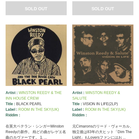
SOLD OUT
SOLD OUT
Artist :
WINSTON REEDY & THE
Artist :
WINSTON REEDY &
INN HOUSE CREW
SALUTE
Title :
BLACK PEARL
Title :
VISION IN LIFE(2LP)
Label :
ROOM IN THE SKY(UK)
Label :
ROOM IN THE SKY(UK)
Riddim :
Riddim :
在英大ベテラン・シンガーWinston
元Cimaronsのリード・ヴォーカル、
Reedyの新作。 殆どの曲がレゲエ名
独立後は83年の大ヒット「Dim The
曲のカヴァーです。 1. ...
Light」もLoversファンにはお ...