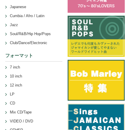
Japanese
Cumbia / Afro / Latin
Jazz
Soul/R&B/Hip Hop/Pops
Club/Dance/Electronic
フォーマット
7 inch
10 inch
12 inch
LP
CD
Mix CD/Tape
VIDEO / DVD