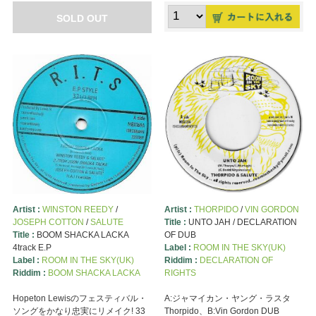
SOLD OUT
Artist :
WINSTON REEDY
/
Artist :
THORPIDO
/
VIN GORDON
JOSEPH COTTON
/
SALUTE
Title :
UNTO JAH / DECLARATION
Title :
BOOM SHACKA LACKA
OF DUB
4track E.P
Label :
ROOM IN THE SKY(UK)
Label :
ROOM IN THE SKY(UK)
Riddim :
DECLARATION OF
Riddim :
BOOM SHACKA LACKA
RIGHTS
Hopeton Lewisのフェスティバル・
A:ジャマイカン・ヤング・ラスタ
ソングをかなり忠実にリメイク! 33
Thorpido、B:Vin Gordon DUB