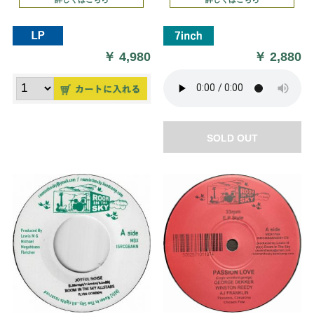
￥
4,980
￥
2,880
SOLD OUT