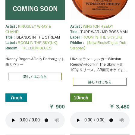
Artist :
KINGSLEY WRAY &
Artist :
WINSTON REEDY
CHANEL
Title :
TURF WAR / MR.BOSS MAN
Title :
ISLANDS IN THE STREAM
Label :
ROOM IN THE SKY(UK)
Label :
ROOM IN THE SKY(UK)
Riddim :
【New Roots/Digital Dub
Riddim :
FREEDOM BLUES
Steppas】
*Kenny Rogers &Dolly Partonヒット
UKベテラン・シンガーWinston
曲カヴァー
ReedyがRoom In The Skyから新
10"をリリース。AB面同オケです ...
詳しくはこちら
詳しくはこちら
￥
900
￥
3,480