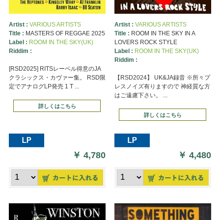
Artist :
VARIOUS ARTISTS
Artist :
VARIOUS ARTISTS
Title :
MASTERS OF REGGAE 2025
Title :
ROOM IN THE SKY IN A
Label :
ROOM IN THE SKY(UK)
LOVERS ROCK STYLE
Riddim :
Label :
ROOM IN THE SKY(UK)
Riddim :
[RSD2025] RITSレーベル得意のJA
クラシックス・カヴァー集。 RSD限
【RSD2024】 UK&JA録音 ※所々プ
定でアナログLP発売 1 T ...
レスノイズ有りますので 神経質な方
はご遠慮下さい。 ...
詳しくはこちら
詳しくはこちら
￥
4,780
￥
4,480