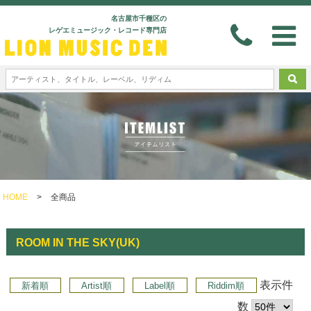
名古屋市千種区の
レゲエミュージック・レコード専門店
HOME
>
全商品
ROOM IN THE SKY(UK)
表示件
新着順
Artist順
Label順
Riddim順
数