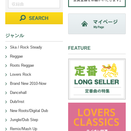
ジャンル
Ska / Rock Steady
FEATURE
Reggae
Roots Reggae
Lovers Rock
Brand New 2010-Now
Dancehall
Dub/Inst
New Roots/Digital Dub
Jungle/Dub Step
Remix/Mash Up