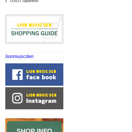
USED Japanese
lionmusicden
SHOP INFO