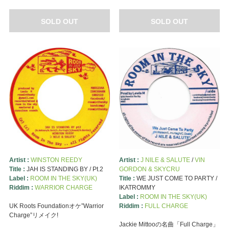
SOLD OUT
SOLD OUT
Artist :
WINSTON REEDY
Artist :
J NILE & SALUTE
/
VIN
Title :
JAH IS STANDING BY / Pt.2
GORDON & SKYCRU
Label :
ROOM IN THE SKY(UK)
Title :
WE JUST COME TO PARTY /
Riddim :
WARRIOR CHARGE
IKATROMMY
Label :
ROOM IN THE SKY(UK)
UK Roots Foundationオケ”Warrior
Riddim :
FULL CHARGE
Charge”リメイク!
Jackie Mittooの名曲「Full Charge」