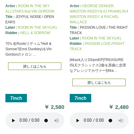
Artist :
ROOM IN THE SKY
Artist :
GEORGE DEKKER、
ALLSTARS feat.VIN GORDON
WINSTON REEDY& AJ FRANKLIN
/
Title :
JOYFUL NOISE / OPEN
WINSTON REEDY & RACHEL
EARS
WALLACE
Label :
ROOM IN THE SKY(UK)
Title :
PASSION LOVE / THE RIGHT
Riddim :
HELL & SORROW
TRACK
Label :
ROOM IN THE SKY(UK)
70's 名Rootsリディム”Hell &
Riddim :
PASSION LOVE
/
RIGHT
Sorrow"(Errol Dunkley)をVin
TRACK
Gordonのトロン ...
[4track入り33rpmEP]TREASURE
ISLEクラシックス2曲を原曲に忠実
詳しくはこちら
なアレンジでカヴァー![4tra ...
詳しくはこちら
￥
2,580
￥
2,480