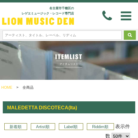
名古屋市千種区の
レゲエミュージック・レコード専門店
HOME
>
全商品
MALEDETTA DISCOTECA(Ita)
表示件
新着順
Artist順
Label順
Riddim順
数