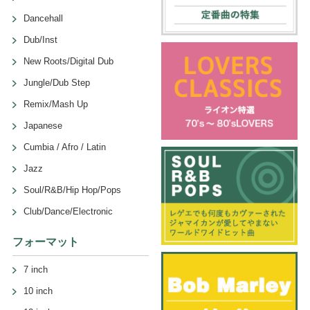
Dancehall
Dub/Inst
New Roots/Digital Dub
Jungle/Dub Step
Remix/Mash Up
Japanese
Cumbia / Afro / Latin
Jazz
Soul/R&B/Hip Hop/Pops
Club/Dance/Electronic
フォーマット
7 inch
10 inch