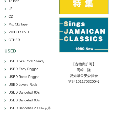
12 inch
LP
CD
Mix CD/Tape
VIDEO / DVD
OTHER
USED
USED Ska/Rock Steady
【古物商許可】
USED Early Reggae
岡崎 隆
愛知県公安委員会
USED Roots Reggae
第541011703200号
USED Lovers Rock
USED Dancehall 80's
USED Dancehall 90's
USED Dancehall 2000年以降