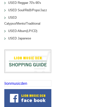
USED Reggae 70's-90's
USED Soul/R&B/Pops/Jazz
USED
Calypso/Mento/Traditional
USED Album(LP/CD)
USED Japanese
lionmusicden