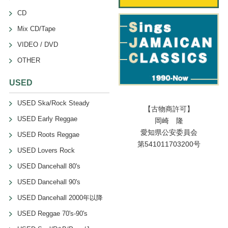
CD
Mix CD/Tape
VIDEO / DVD
OTHER
USED
USED Ska/Rock Steady
【古物商許可】
USED Early Reggae
岡崎 隆
愛知県公安委員会
USED Roots Reggae
第541011703200号
USED Lovers Rock
USED Dancehall 80's
USED Dancehall 90's
USED Dancehall 2000年以降
USED Reggae 70's-90's