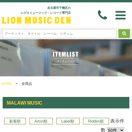
名古屋市千種区の
レゲエミュージック・レコード専門店
HOME
>
全商品
MALAWI MUSIC
表示件
新着順
Artist順
Label順
Riddim順
数