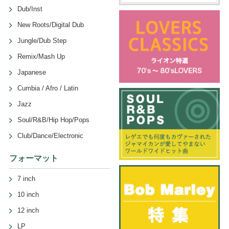
Dub/Inst
New Roots/Digital Dub
Jungle/Dub Step
Remix/Mash Up
Japanese
Cumbia / Afro / Latin
Jazz
Soul/R&B/Hip Hop/Pops
Club/Dance/Electronic
フォーマット
7 inch
10 inch
12 inch
LP