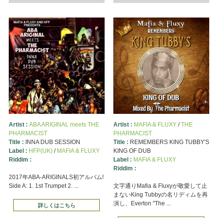
Artist :
ABA ARIGINAL meets THE
Artist :
MAFIA & FLUXY
/
THE
PHARMACIST
PHARMACIST
Title :
INNA DUB SESSION
Title :
REMEMBERS KING TUBBY'S
Label :
HFP(UK)
/
MAFIA & FLUXY
KING OF DUB
Riddim :
Label :
MAFIA & FLUXY
Riddim :
2017年ABA-ARIGINALS初アルバム!
Side A: 1. 1st Trumpet 2. ...
文字通りMafia & Fluxyが敬愛して止
まないKing Tubbyの名リディムを再
演し、Everton "The ...
詳しくはこちら