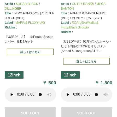
Artist :
SUGAR BLACK
/
Artist :
CUTTY RANKS
/
MEGA
DILLINGER
BANTON
Title :
IN MY ARMS (VG+) / SISTER
Title :
ARMED & DANGEROUS
JOYCE (VG+)
(VG+) / MONEY FIRST (VG+)
Label :
MAFIA & FLUXY(UK)
Label :
RCA(USA)/Mafia &
Riddim :
Fluxy/Black Scorpio
Riddim :
【USED/中古】 ※Peabo Bryson
カバー、B:DJカット
【USED/中古】92年ダンスホール・
ヒット2曲のRemixとオリジナル
[Armed & Dangerous]A1. J ...
詳しくはこちら
詳しくはこちら
￥
500
￥
1,800
SOLD OUT
SOLD OUT