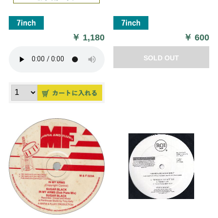
￥
1,180
￥
600
SOLD OUT