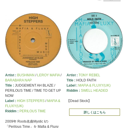
Artist :
BUSHMAN
/
LEROY MAFIA
/
Artist :
TONY REBEL
BARABARA NAP
Title :
HOLD FAITH
Title :
JUDGEMENT AH BLAZE /
Label :
MAFIA & FLUXY(UK)
PERILOUS TIME / TIME TO GET UP
Riddim :
SWELL HEADED
NOW
Label :
HIGH STEPPERS
/
MAFIA &
【Dead Stock】
FLUXY(UK)
Riddim :
PERILOUS TIME
詳しくはこちら
2009年 Roots名曲Mystic Iの
「Perilous Time」を Mafia & Fluxy