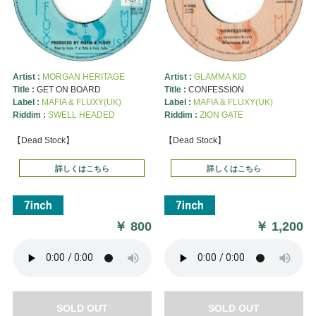
Artist :
MORGAN HERITAGE
Artist :
GLAMMA KID
Title :
GET ON BOARD
Title :
CONFESSION
Label :
MAFIA & FLUXY(UK)
Label :
MAFIA & FLUXY(UK)
Riddim :
SWELL HEADED
Riddim :
ZION GATE
【Dead Stock】
【Dead Stock】
詳しくはこちら
詳しくはこちら
￥
800
￥
1,200
SOLD OUT
SOLD OUT