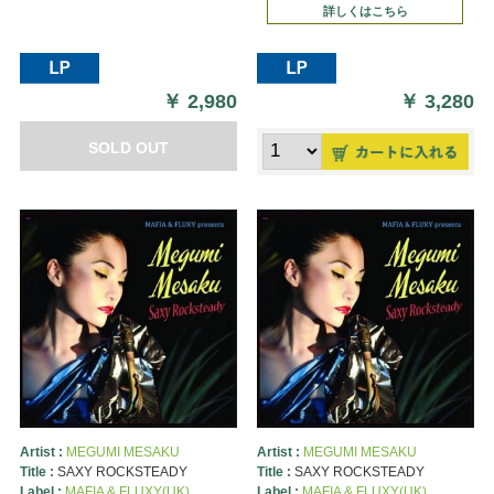
詳しくはこちら
￥
2,980
￥
3,280
SOLD OUT
Artist :
MEGUMI MESAKU
Artist :
MEGUMI MESAKU
Title :
SAXY ROCKSTEADY
Title :
SAXY ROCKSTEADY
Label :
MAFIA & FLUXY(UK)
Label :
MAFIA & FLUXY(UK)