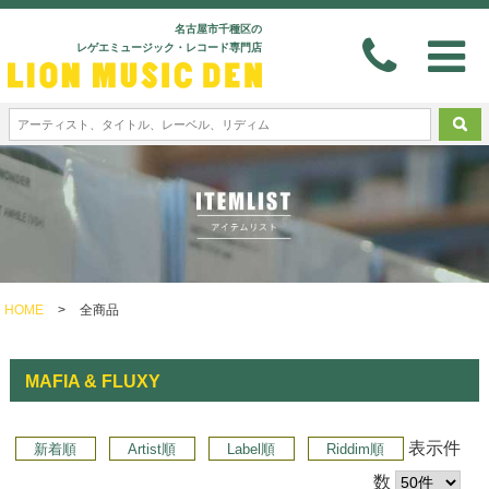
名古屋市千種区の
レゲエミュージック・レコード専門店
HOME
>
全商品
MAFIA & FLUXY
表示件
新着順
Artist順
Label順
Riddim順
数