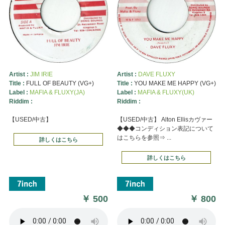
Artist :
JIM IRIE
Artist :
DAVE FLUXY
Title :
FULL OF BEAUTY (VG+)
Title :
YOU MAKE ME HAPPY (VG+)
Label :
MAFIA & FLUXY(JA)
Label :
MAFIA & FLUXY(UK)
Riddim :
Riddim :
【USED/中古】
【USED/中古】 Alton Ellisカヴァー
◆◆◆コンディション表記について
はこちらを参照⇒ ...
詳しくはこちら
詳しくはこちら
￥
500
￥
800