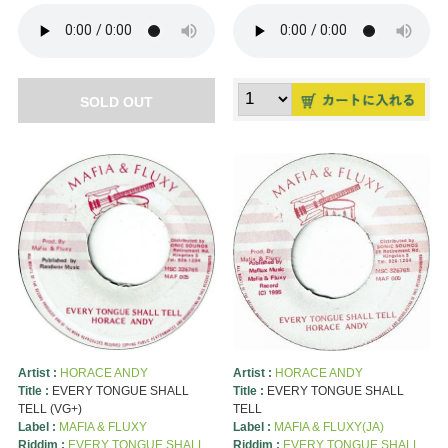
SOLD OUT
Artist :
HORACE ANDY
Artist :
HORACE ANDY
Title :
EVERY TONGUE SHALL
Title :
EVERY TONGUE SHALL
TELL (VG+)
TELL
Label :
MAFIA & FLUXY
Label :
MAFIA & FLUXY(JA)
Riddim :
EVERY TONGUE SHALL
Riddim :
EVERY TONGUE SHALL