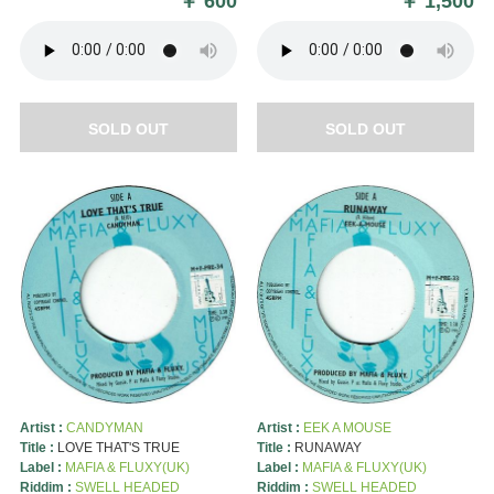
￥
600
￥
1,500
SOLD OUT
SOLD OUT
Artist :
CANDYMAN
Artist :
EEK A MOUSE
Title :
LOVE THAT'S TRUE
Title :
RUNAWAY
Label :
MAFIA & FLUXY(UK)
Label :
MAFIA & FLUXY(UK)
Riddim :
SWELL HEADED
Riddim :
SWELL HEADED