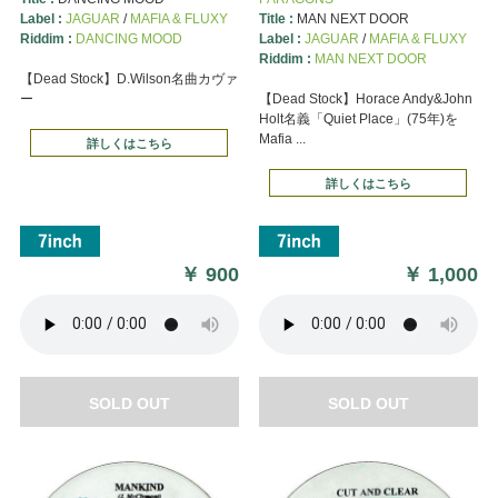
Label :
JAGUAR
/
MAFIA & FLUXY
Title :
MAN NEXT DOOR
Riddim :
DANCING MOOD
Label :
JAGUAR
/
MAFIA & FLUXY
Riddim :
MAN NEXT DOOR
【Dead Stock】D.Wilson名曲カヴァ
ー
【Dead Stock】Horace Andy&John
Holt名義「Quiet Place」(75年)を
Mafia ...
詳しくはこちら
詳しくはこちら
￥
900
￥
1,000
SOLD OUT
SOLD OUT