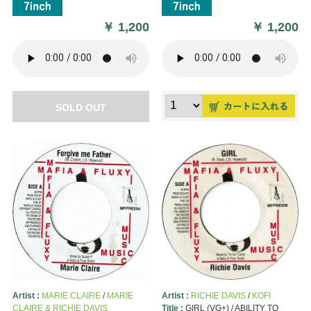
￥
1,200
￥
1,200
SOLD OUT
Artist :
MARIE CLAIRE
/
MARIE
Artist :
RICHIE DAVIS
/
KOFI
CLAIRE & RICHIE DAVIS
Title :
GIRL (VG+) / ABILITY TO