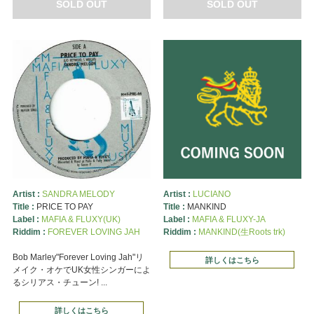
SOLD OUT
SOLD OUT
Artist :
SANDRA MELODY
Artist :
LUCIANO
Title :
PRICE TO PAY
Title :
MANKIND
Label :
MAFIA & FLUXY(UK)
Label :
MAFIA & FLUXY-JA
Riddim :
FOREVER LOVING JAH
Riddim :
MANKIND(生Roots trk)
Bob Marley"Forever Loving Jah"リ
詳しくはこちら
メイク・オケでUK女性シンガーによ
るシリアス・チューン! ...
詳しくはこちら