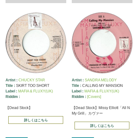
Artist :
CHUCKY STAR
Artist :
SANDRA MELODY
Title :
SKIRT TOO SHORT
Title :
CALLING MY MANSION
Label :
MAFIA & FLUXY(UK)
Label :
MAFIA & FLUXY(UK)
Riddim :
Riddim :
[Covers]
【Dead Stock】
【Dead Stock】Missy Elliott「All N
My Grill」カヴァー
詳しくはこちら
詳しくはこちら