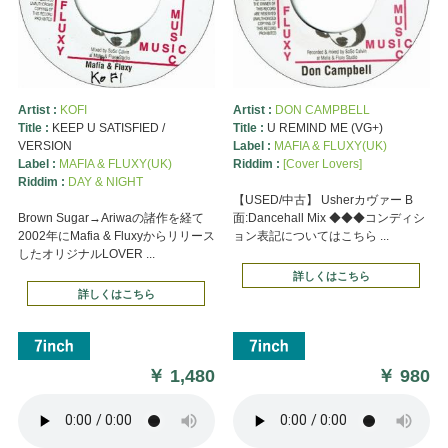
Artist :
KOFI
Artist :
DON CAMPBELL
Title :
KEEP U SATISFIED /
Title :
U REMIND ME (VG+)
VERSION
Label :
MAFIA & FLUXY(UK)
Label :
MAFIA & FLUXY(UK)
Riddim :
[Cover Lovers]
Riddim :
DAY & NIGHT
【USED/中古】 Usherカヴァー B
Brown Sugar→Ariwaの諸作を経て
面:Dancehall Mix ◆◆◆コンディシ
2002年にMafia & Fluxyからリリース
ョン表記についてはこちら ...
したオリジナルLOVER ...
詳しくはこちら
詳しくはこちら
￥
1,480
￥
980