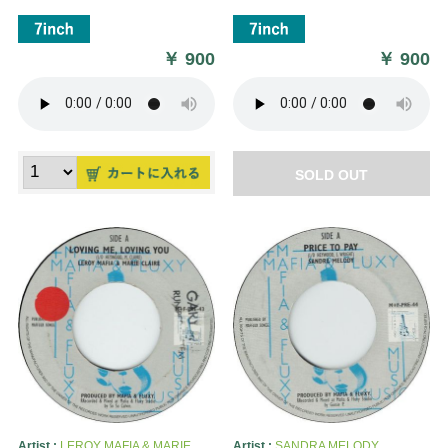
￥
900
￥
900
SOLD OUT
Artist :
LEROY MAFIA & MARIE
Artist :
SANDRA MELODY