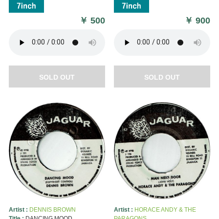
￥
500
￥
900
SOLD OUT
SOLD OUT
Artist :
DENNIS BROWN
Artist :
HORACE ANDY & THE
Title :
DANCING MOOD
PARAGONS