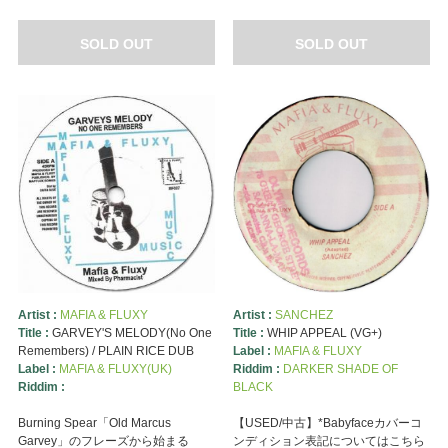
SOLD OUT
SOLD OUT
Artist :
MAFIA & FLUXY
Artist :
SANCHEZ
Title :
GARVEY'S MELODY(No One
Title :
WHIP APPEAL (VG+)
Remembers) / PLAIN RICE DUB
Label :
MAFIA & FLUXY
Label :
MAFIA & FLUXY(UK)
Riddim :
DARKER SHADE OF
Riddim :
BLACK
Burning Spear「Old Marcus
【USED/中古】*Babyfaceカバーコ
Garvey」のフレーズから始まる
ンディション表記についてはこちら