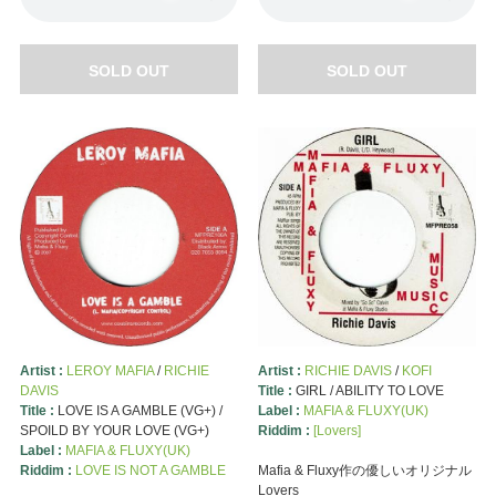
SOLD OUT
SOLD OUT
Artist :
LEROY MAFIA
/
RICHIE
Artist :
RICHIE DAVIS
/
KOFI
DAVIS
Title :
GIRL / ABILITY TO LOVE
Title :
LOVE IS A GAMBLE (VG+) /
Label :
MAFIA & FLUXY(UK)
SPOILD BY YOUR LOVE (VG+)
Riddim :
[Lovers]
Label :
MAFIA & FLUXY(UK)
Riddim :
LOVE IS NOT A GAMBLE
Mafia & Fluxy作の優しいオリジナル
Lovers