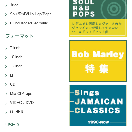
Jazz
Soul/R&B/Hip Hop/Pops
Club/Dance/Electronic
フォーマット
7 inch
10 inch
12 inch
LP
CD
Mix CD/Tape
VIDEO / DVD
OTHER
USED