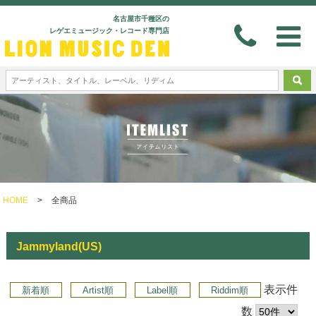
名古屋市千種区の
レゲエミュージック・レコード専門店
HOME
>
全商品
Jammyland(US)
表示件
新着順
Artist順
Label順
Riddim順
数