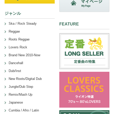
ジャンル
Ska / Rock Steady
FEATURE
Reggae
Roots Reggae
Lovers Rock
Brand New 2010-Now
Dancehall
Dub/Inst
New Roots/Digital Dub
Jungle/Dub Step
Remix/Mash Up
Japanese
Cumbia / Afro / Latin