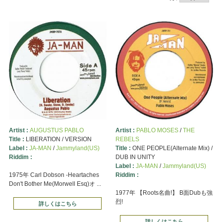
Artist :
AUGUSTUS PABLO
Artist :
PABLO MOSES
/
THE
Title :
LIBERATION / VERSION
REBELS
Label :
JA-MAN
/
Jammyland(US)
Title :
ONE PEOPLE(Alternate Mix) /
Riddim :
DUB IN UNITY
Label :
JA-MAN
/
Jammyland(US)
1975年 Carl Dobson -Heartaches
Riddim :
Don't Bother Me(Morwell Esq)オ ...
1977年 【Roots名曲!】 B面Dubも強
烈!
詳しくはこちら
詳しくはこちら