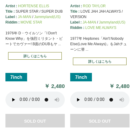
Artist :
HORTENSE ELLIS
Artist :
ROD TAYLOR
Title :
SUPER STAR / SUPER DUB
Title :
LOVE JAH JAH ALWAYS /
Label :
JA-MAN
/
Jammyland(US)
VERSION
Riddim :
MOVIE STAR
Label :
JA-MAN
/
Jammyland(US)
Riddim :
LOVE ME ALWAYS
1976年 D・ウイルソン「I Don't
Know Why」を強烈ミリタント・ビ
1977年 Heptones「Ain't Nobody
ートでカヴァー! B面のDUBもヤ ...
Else(Love Me Always)」をJahチュ
ーンに替 ...
詳しくはこちら
詳しくはこちら
￥
2,480
￥
2,480
SOLD OUT
SOLD OUT