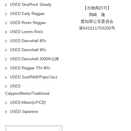
USED Ska/Rock Steady
【古物商許可】
USED Early Reggae
岡崎 隆
愛知県公安委員会
USED Roots Reggae
第541011703200号
USED Lovers Rock
USED Dancehall 80's
USED Dancehall 90's
USED Dancehall 2000年以降
USED Reggae 70's-90's
USED Soul/R&B/Pops/Jazz
USED
Calypso/Mento/Traditional
USED Album(LP/CD)
USED Japanese