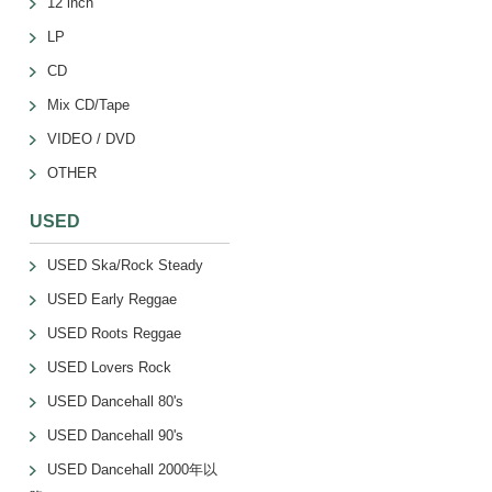
12 inch
LP
CD
Mix CD/Tape
VIDEO / DVD
OTHER
USED
USED Ska/Rock Steady
USED Early Reggae
USED Roots Reggae
USED Lovers Rock
USED Dancehall 80's
USED Dancehall 90's
USED Dancehall 2000年以