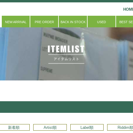
HOM
NEW ARRIVAL
PRE ORDER
BACK IN STOCK
USED
BEST S
新着順
Artist順
Label順
Riddim