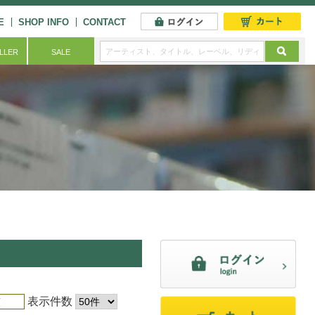
E
SHOP INFO
CONTACT
ELLER
SALE
表示件数
順