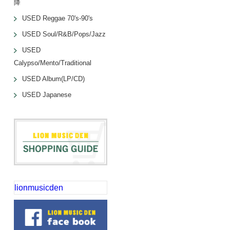
降
USED Reggae 70's-90's
USED Soul/R&B/Pops/Jazz
USED
Calypso/Mento/Traditional
USED Album(LP/CD)
USED Japanese
lionmusicden