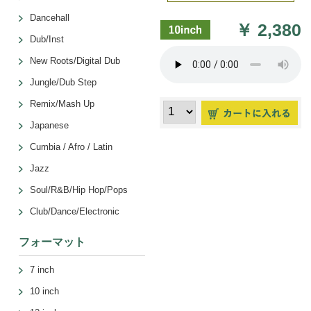
Dancehall
￥
2,380
Dub/Inst
New Roots/Digital Dub
Jungle/Dub Step
Remix/Mash Up
Japanese
Cumbia / Afro / Latin
Jazz
Soul/R&B/Hip Hop/Pops
Club/Dance/Electronic
フォーマット
7 inch
10 inch