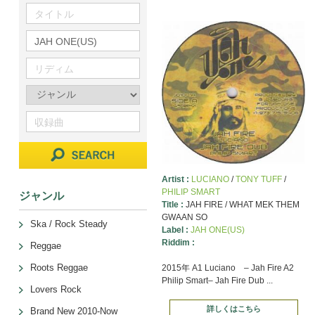
Artist :
LUCIANO
/
TONY TUFF
/
PHILIP SMART
ジャンル
Title :
JAH FIRE / WHAT MEK THEM
GWAAN SO
Ska / Rock Steady
Label :
JAH ONE(US)
Riddim :
Reggae
Roots Reggae
2015年 A1 Luciano – Jah Fire A2
Philip Smart– Jah Fire Dub ...
Lovers Rock
詳しくはこちら
Brand New 2010-Now