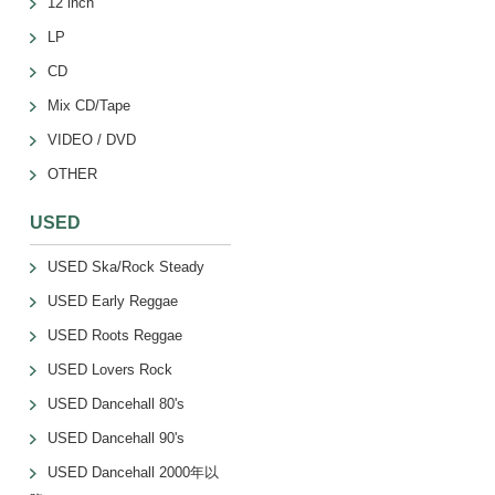
12 inch
LP
CD
Mix CD/Tape
VIDEO / DVD
OTHER
USED
USED Ska/Rock Steady
USED Early Reggae
USED Roots Reggae
USED Lovers Rock
USED Dancehall 80's
USED Dancehall 90's
USED Dancehall 2000年以