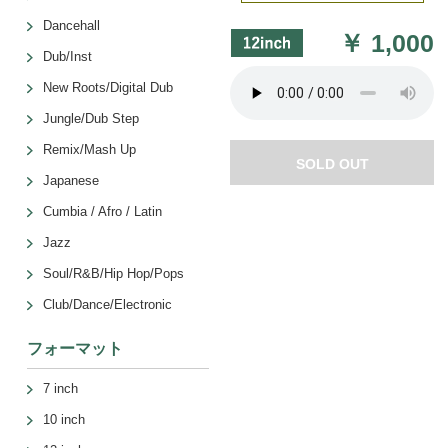
Dancehall
￥
1,000
Dub/Inst
New Roots/Digital Dub
Jungle/Dub Step
Remix/Mash Up
SOLD OUT
Japanese
Cumbia / Afro / Latin
Jazz
Soul/R&B/Hip Hop/Pops
Club/Dance/Electronic
フォーマット
7 inch
10 inch