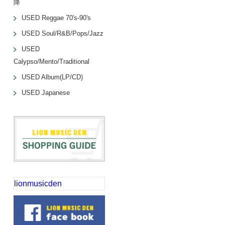
降
USED Reggae 70's-90's
USED Soul/R&B/Pops/Jazz
USED
Calypso/Mento/Traditional
USED Album(LP/CD)
USED Japanese
lionmusicden