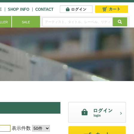
E
SHOP INFO
CONTACT
ELLER
SALE
表示件数
順