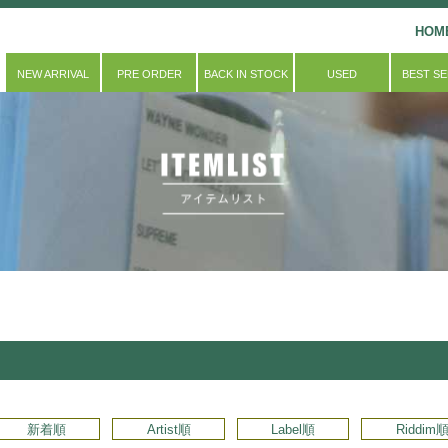
HOM
NEW ARRIVAL
PRE ORDER
BACK IN STOCK
USED
BEST S
新着順
Artist順
Label順
Riddim