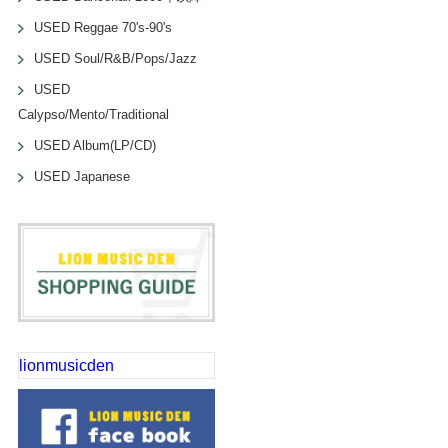
USED Reggae 70's-90's
USED Soul/R&B/Pops/Jazz
USED
Calypso/Mento/Traditional
USED Album(LP/CD)
USED Japanese
lionmusicden