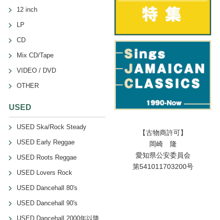
12 inch
LP
CD
Mix CD/Tape
VIDEO / DVD
OTHER
USED
USED Ska/Rock Steady
【古物商許可】
USED Early Reggae
岡崎 隆
愛知県公安委員会
USED Roots Reggae
第541011703200号
USED Lovers Rock
USED Dancehall 80's
USED Dancehall 90's
USED Dancehall 2000年以降