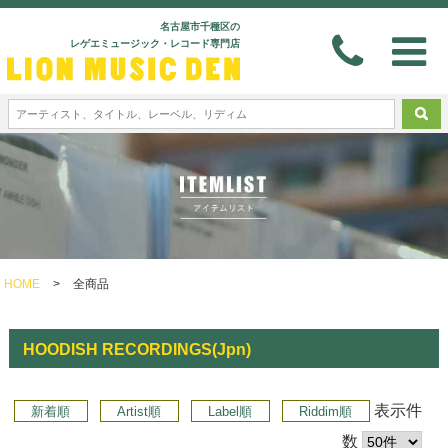
名古屋市千種区の
レゲエミュージック・レコード専門店
HOME
>
全商品
HOODISH RECORDINGS(Jpn)
表示件
新着順
Artist順
Label順
Riddim順
数