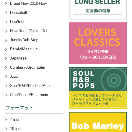
Brand New 2010-Now
Dancehall
Dub/Inst
New Roots/Digital Dub
Jungle/Dub Step
Remix/Mash Up
Japanese
Cumbia / Afro / Latin
Jazz
Soul/R&B/Hip Hop/Pops
Club/Dance/Electronic
フォーマット
7 inch
10 inch